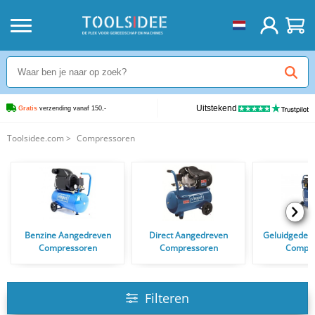
Uitstekend
Gratis
 verzending vanaf 150,-
Toolsidee.com
>
Compressoren
Benzine Aangedreven
Direct Aangedreven
Geluidgedem
Compressoren
Compressoren
Compre
Filteren