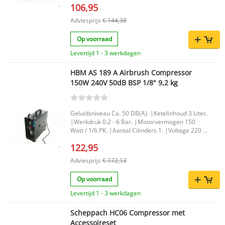
106,95
Adviesprijs
€ 144,38
Op voorraad
Levertijd 1 - 3 werkdagen
HBM AS 189 A Airbrush Compressor
150W 240V 50dB BSP 1/8" 9,2 kg
Geluidsniveau Ca. 50 DB(A). |Ketelinhoud 3 Liter.
|Werkdruk 0.2 - 6 Bar. |Motorvermogen 150
Watt / 1/6 PK. |Aantal Cilinders 1. |Voltage 220 -
240 Volt. |Aansluiting 1/8 BSP. |Netto
122,95
Luchtopbrengst 23 Liter / Minuut. |
Adviesprijs
€ 172,13
Op voorraad
Levertijd 1 - 3 werkdagen
Scheppach HC06 Compressor met
Accessoireset