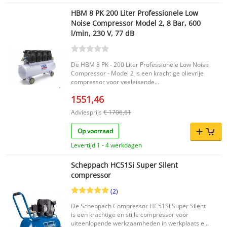
HBM 8 PK 200 Liter Professionele Low
Noise Compressor Model 2, 8 Bar, 600
l/min, 230 V, 77 dB
De HBM 8 PK - 200 Liter Professionele Low Noise
Compressor - Model 2 is een krachtige olievrije
compressor voor veeleisende
persluchttoepassingen. Dankzij de combinatie
1551,46
van vier motoren, acht cilinders en een grote 200
liter tank levert deze compressor een hoge
Adviesprijs
€ 1706,61
luchtopbrengst met een stille en stabiele
werking. De machine is geschikt voor langdurig
Op voorraad
gebruik en biedt voldoende capaciteit voor
uiteenlopende persluchtgereedschappen,
Levertijd 1 - 4 werkdagen
inclusief kleine straalwerkzaamheden.
Belangrijkste voordelen Low noise compressor
Scheppach HC51Si Super Silent
met een stillere werking voor een professionele
compressor
werkomgeving Hoge luchtopbrengst dankzij vier
motoren en acht cilinders Olievrij ontwerp: geen
(2)
olie benodigd voor het onderhoud van de
compressor Grote 200 liter ketel voor efficiënte
De Scheppach Compressor HC51Si Super Silent
luchtreserve en korte duty cycle Verrijdbaar
is een krachtige en stille compressor voor
model voor praktisch gebruik in werkplaats of
uiteenlopende werkzaamheden in werkplaats en