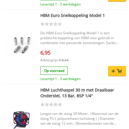
voor perslucht in de werkplaats of garage.
Levertijd 1 - 3 werkdagen
HBM Euro Snelkoppeling Model 1
De HBM Euro Snelkoppeling Model 1 is een
praktische koppeling van HBM voor gebruik in
combinatie met passende aansluitingen. Dankzij
het Euro-model is deze snelkoppeling geschikt
6,95
voor toepassingen waarbij een betrouwbare en
efficiënte verbinding gewenst is. Belangrijkste
Adviesprijs
€ 8,34
voordelen Euro Snelkoppeling model 1 Handige
en efficiënte koppeling Merk: HBM
Op voorraad
Productkenmerken Productnaam: HBM Euro
Snelkoppeling Model 1 Merk: HBM EAN code:
Levertijd 1 - 3 werkdagen
7435125078031 Met de HBM Euro
Snelkoppeling Model 1 kiest u voor een
HBM Luchthaspel 30 m met Draaibaar
praktische oplossing binnen het assortiment van
Onderstel, 13 Bar, BSP 1/4"
HBM.
Lengte van de slang 30 Meter. |Materiaal van de
slang PU ( polyurethaan luchslang ) |Diameter
van de slang 12 mm. |Binnendiameter van de
slang 8 mm. |Maximale druk 17 Bar. |