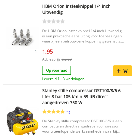
zuigerveren van 73 mm tot 111 mm
HBM Orion Insteeknippel 1/4 inch
Ratelmechanisme voor nauwkeurig
Uitwendig
comprimeren in kleine stappen Inclusief 1
zelfinstellende ratelende zuigerveren tang en 6
ringcompressoren Productkenmerken Merk:
HBM Compressor maten: 73-79, 79-86, 86-92,
De HBM Orion Insteeknippel 1/4 inch Uitwendig
92-98, 98-105 en 105-111 mm Geleverd in een
is een praktische aansluiting voor toepassingen
handige koffer De set is gemaakt van duurzaam
waarbij een betrouwbare koppeling gewenst is.
materiaal en is geschikt voor dagelijks gebruik in
Deze insteeknippel van HBM is een handige
zowel doe-het-zelf-omgevingen als professionele
1,95
keuze voor wie op zoek is naar een passend
werkplaatsen. Een praktische en complete
onderdeel met een 1/4 inch uitwendige
Adviesprijs
€ 2,63
oplossing voor het installeren van zuigerveren.
aansluiting. Belangrijkste voordelen Geschikt
voor diverse toepassingen met 1/4 inch
Op voorraad
aansluiting Uitwendige uitvoering voor een
passende koppeling Praktisch onderdeel van het
Levertijd 1 - 3 werkdagen
HBM-assortiment Productkenmerken Merk:
HBM Product: Orion Insteeknippel Aansluiting:
Stanley stille compressor DST100/8/6 6
1/4 inch uitwendig EAN: 7435124963932 Met de
liter 8 bar 105 l/min 59 dB direct
HBM Orion Insteeknippel 1/4 inch Uitwendig
aangedreven 750 W
kiest u voor een eenvoudig en passend
koppelonderdeel binnen het HBM-assortiment.
(1)
De Stanley stille compressor DST100/8/6 is een
compacte en direct aangedreven compressor
voor uiteenlopende werkzaamheden waarbij