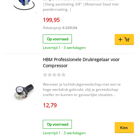
|Slang aansluiting 3/8" |Materiaal Staal met
poedercoating. |
199,95
Adviesprijs
€ 239,94
Op voorraad
Levertijd 1 - 3 werkdagen
HBM Professionele Drukregelaar voor
Compressor
Wanneer je luchtdrukgereedschap met een te
hoge werkdruk gebruikt, slijt je gereedschap
sneller en kunnen er gevaarlijke situaties
ontstaan. Met de HBM drukregelaars met kun je
12,79
de werkdruk gemakkelijk instellen en
vergrendelen. Doordat de toevoer van perslucht
constant is, kan het aangesloten gereedschap
bovendien optimaal presteren. De drukregelaars
Op voorraad
zijn te gebruiken met een compressor met een
maximale luchtdruk van 10 bar. Aflezing van de
Levertijd 1 - 3 werkdagen
regelaar is in MPa en Psi.