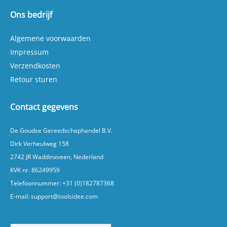
Toerental: 2850 1/min Zuigerverplaatsing per
minuut: 220 l Type smering: Oliegesmeerd
Ons bedrijf
Aandrijving: Direct Aantal cilinders: 1 Met
automatische start/stop Met motorbeveiliging
Met terugslagklep Met veerveiligheid Met
Algemene voorwaarden
uitlaatklep Met condensafvoer Aansluiting slang:
Impressum
Snelkoppeling Aantal uitgaande aansluitingen: 1
Verrijdbaar: Ja Inclusief oliefles van 250 ml Kleur:
Verzendkosten
Blauw Beschermingsgraad: IP20
Retour sturen
Geluidsvermogensniveau: 93 dB(A) De
Scheppach Compressor HC26 24L combineert
gebruiksgemak, mobiliteit en praktische functies
in één compacte compressor. Een fijne keuze
Contact gegevens
voor wie op zoek is naar een betrouwbare
compressor voor werkplaats- en garageklussen.
De Goudse Gereedschaphandel B.V.
Dirk Verheulweg 158
2742 JR Waddinxveen, Nederland
KVK nr. 86249959
Telefoonnummer:
+31 (0)182787368
E-mail:
support@toolsidee.com