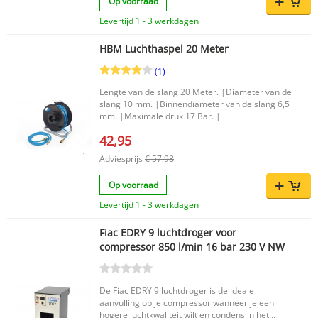
Op voorraad
Netto luchtopbrengst: 25 l/min Materiaal:
Levertijd 1 - 3 werkdagen
Aluminium Afmetingen: 50 x 19 x 52,5 cm Met
een stevige aluminium uitvoering, een praktische
8 liter ketel en een nette luchtopbrengst is deze
HBM Luchthaspel 20 Meter
HBM compressor een slimme oplossing voor wie
(1)
prestaties en stilte wil combineren in één
compacte machine.
Lengte van de slang 20 Meter. |Diameter van de
slang 10 mm. |Binnendiameter van de slang 6,5
mm. |Maximale druk 17 Bar. |
42,95
Adviesprijs
€ 57,98
Op voorraad
Levertijd 1 - 3 werkdagen
Fiac EDRY 9 luchtdroger voor
compressor 850 l/min 16 bar 230 V NW
De Fiac EDRY 9 luchtdroger is de ideale
aanvulling op je compressor wanneer je een
hogere luchtkwaliteit wilt en condens in het