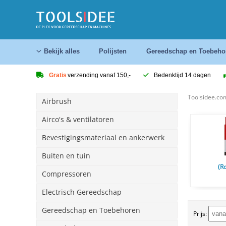
Bekijk alles
Polijsten
Gereedschap en Toebeho
Gratis
verzending vanaf 150,-
Bedenktijd 14 dagen
Toolsidee.co
Airbrush
Airco's & ventilatoren
Bevestigingsmateriaal en ankerwerk
Buiten en tuin
(R
Compressoren
Electrisch Gereedschap
Gereedschap en Toebehoren
Prijs: