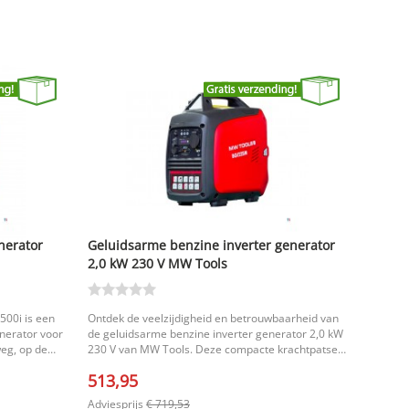
nerator
Geluidsarme benzine inverter generator
2,0 kW 230 V MW Tools
500i is een
Ontdek de veelzijdigheid en betrouwbaarheid van
nerator voor
de geluidsarme benzine inverter generator 2,0 kW
eg, op de
230 V van MW Tools. Deze compacte krachtpatser
j de moderne
levert een stabiele zuivere sinusspanning en is
513,95
ator schone
ideaal voor iedereen die altijd en overal
aten zoals
betrouwbare stroom nodig heeft. Dankzij zijn stille
Adviesprijs
€ 719,53