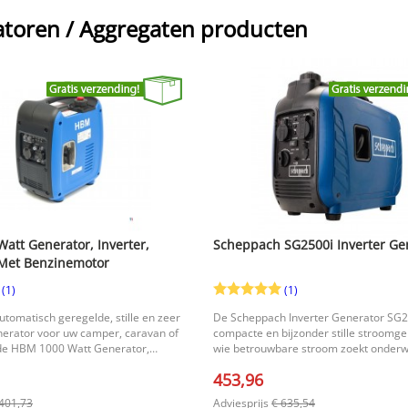
toren / Aggregaten producten
att Generator, Inverter,
Scheppach SG2500i Inverter Ge
Met Benzinemotor
(1)
(1)
utomatisch geregelde, stille en zeer
De Scheppach Inverter Generator SG2
erator voor uw camper, caravan of
compacte en bijzonder stille stroomge
 de HBM 1000 Watt Generator,
wie betrouwbare stroom zoekt onderw
gregaat Met Benzinemotor een dikke
camping of in de bestelwagen. Dankzi
453,96
 compacte aggregaat levert in
invertertechnologie levert deze gener
lte 1000 Watt continu aan netspanning
stroom, waardoor ook gevoelige appar
401,73
Adviesprijs
€ 635,54