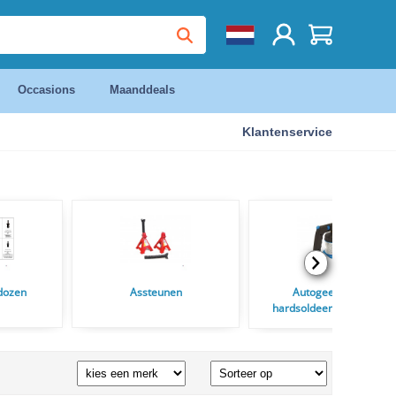
Occasions
Maanddeals
Klantenservice
dozen
Assteunen
Autogeen las en
hardsoldeertoestelen en
Soldeerbranders