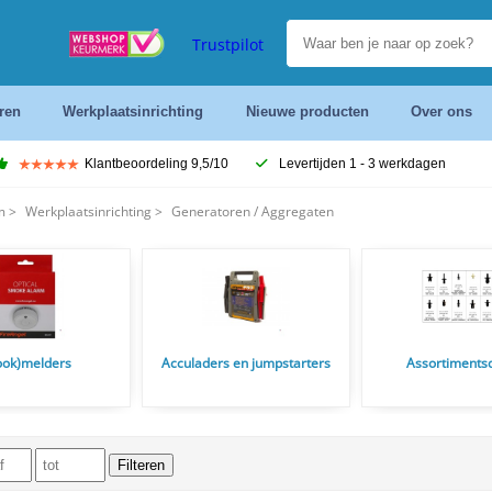
Trustpilot
ren
Werkplaatsinrichting
Nieuwe producten
Over ons
Klantbeoordeling 9,5/10
Levertijden 1 - 3 werkdagen
m
>
Werkplaatsinrichting
>
Generatoren / Aggregaten
ook)melders
Acculaders en jumpstarters
Assortiments