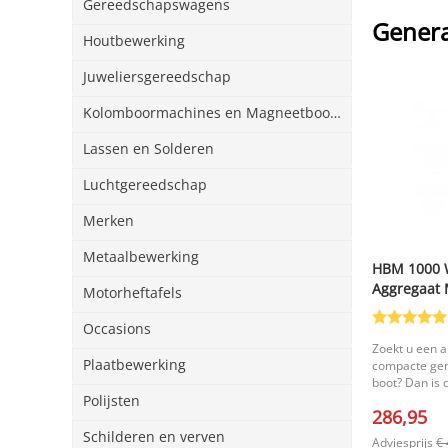
Gereedschapswagens
Genera
Houtbewerking
Juweliersgereedschap
Kolomboormachines en Magneetboormachines
Lassen en Solderen
Luchtgereedschap
Merken
Metaalbewerking
HBM 1000 W
Aggregaat 
Motorheftafels
Occasions
Zoekt u een a
Plaatbewerking
compacte gen
boot? Dan is
Inverter, Ag
Polijsten
286,95
aanrader! Dit
relatieve sti
Schilderen en verven
Adviesprijs
€ 