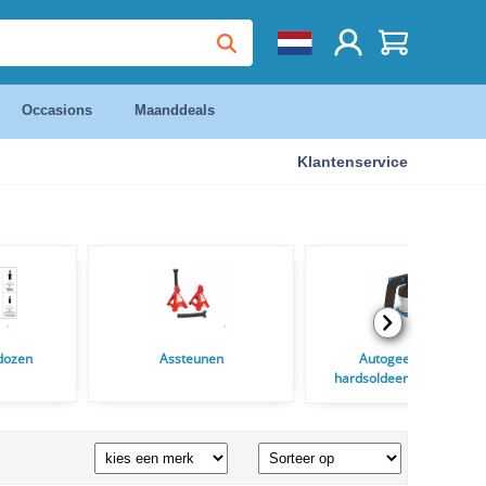
Occasions
Maanddeals
Klantenservice
dozen
Assteunen
Autogeen las en
hardsoldeertoestelen en
Soldeerbranders