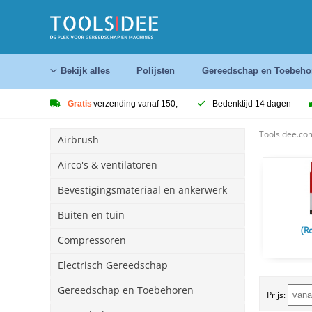
Bekijk alles
Polijsten
Gereedschap en Toebeho
Gratis
verzending vanaf 150,-
Bedenktijd 14 dagen
Toolsidee.co
Airbrush
Airco's & ventilatoren
Bevestigingsmateriaal en ankerwerk
Buiten en tuin
(R
Compressoren
Electrisch Gereedschap
Gereedschap en Toebehoren
Prijs: