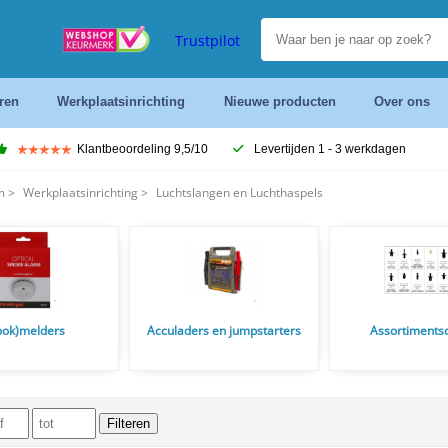
Trustpilot
ren
Werkplaatsinrichting
Nieuwe producten
Over ons
Klantbeoordeling 9,5/10
Levertijden 1 - 3 werkdagen
m
>
Werkplaatsinrichting
>
Luchtslangen en Luchthaspels
ook)melders
Acculaders en jumpstarters
Assortiments