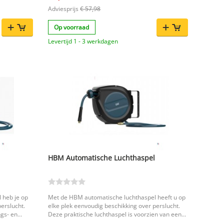
Adviesprijs
€ 57,98
Op voorraad
Levertijd 1 - 3 werkdagen
HBM Automatische Luchthaspel
 heb je op
Met de HBM automatische luchthaspel heeft u op
erslucht.
elke plek eenvoudig beschikking over perslucht.
ngs- en
Deze praktische luchthaspel is voorzien van een
 de gewenste
automatisch vergrendelings- en intreksysteem,