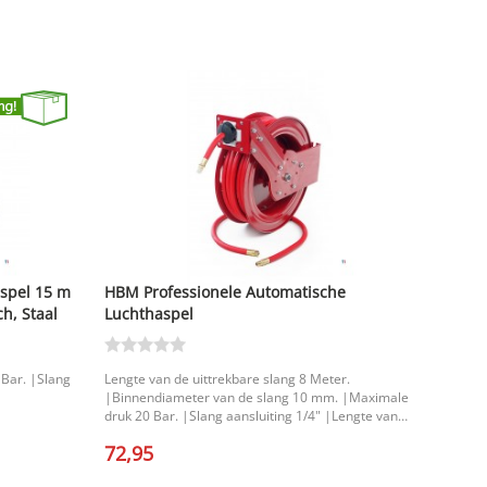
spel 15 m
HBM Professionele Automatische
ch, Staal
Luchthaspel
Bar. |Slang
Lengte van de uittrekbare slang 8 Meter.
|Binnendiameter van de slang 10 mm. |Maximale
druk 20 Bar. |Slang aansluiting 1/4" |Lengte van
de uittrekbare slang 15 Meter. |Lengte van de
72,95
uittrekbare slang 20 Meter. |