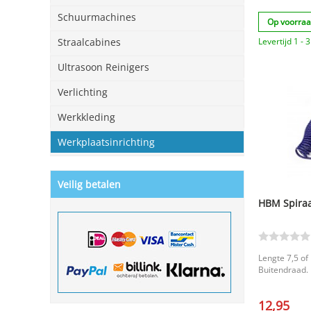
Schuurmachines
Op voorra
Levertijd 1 -
Straalcabines
Ultrasoon Reinigers
Verlichting
Werkkleding
Werkplaatsinrichting
Veilig betalen
HBM Spiraa
Lengte 7,5 of
Buitendraad.
12,95