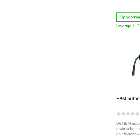
Op voorra
Levertijd 1 -
HBM automa
De HBM autom
praktische en
en efficiënt 
automatische