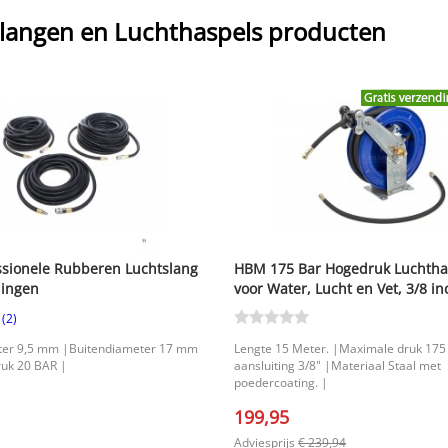
langen en Luchthaspels producten
sionele Rubberen Luchtslang
HBM 175 Bar Hogedruk Luchtha
lingen
voor Water, Lucht en Vet, 3/8 in
met Poedercoating
(2)
ter 9,5 mm |Buitendiameter 17 mm
Lengte 15 Meter. |Maximale druk 175 
uk 20 BAR |
aansluiting 3/8" |Materiaal Staal met
poedercoating. |
199,95
Adviesprijs
€ 239,94