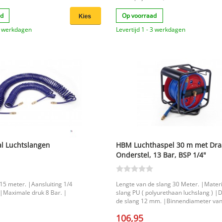
ad
Op voorraad
 3 werkdagen
Levertijd 1 - 3 werkdagen
l Luchtslangen
HBM Luchthaspel 30 m met Dra
Onderstel, 13 Bar, BSP 1/4"
 15 meter. |Aansluiting 1/4
Lengte van de slang 30 Meter. |Mater
 |Maximale druk 8 Bar. |
slang PU ( polyurethaan luchslang ) |
de slang 12 mm. |Binnendiameter van
mm. |Maximale druk 17 Bar. |
106,95