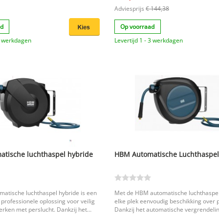
Adviesprijs
€ 144,38
ad
Op voorraad
 3 werkdagen
Levertijd 1 - 3 werkdagen
tische luchthaspel hybride
HBM Automatische Luchthaspel
atische luchthaspel hybride is een
Met de HBM automatische luchthaspel
 professionele oplossing voor veilig
elke plek eenvoudig beschikking over p
werken met perslucht. Dankzij het
Dankzij het automatische vergrendeli
 vergrendelings- en oprolsysteem rol
intreksysteem blijft de slang altijd op