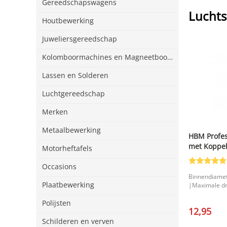
Gereedschapswagens
Luchts
Houtbewerking
Juweliersgereedschap
Kolomboormachines en Magneetboormachines
Lassen en Solderen
Luchtgereedschap
Merken
Metaalbewerking
HBM Profes
met Koppe
Motorheftafels
Occasions
Binnendiame
Plaatbewerking
|Maximale dr
Polijsten
12,95
Schilderen en verven