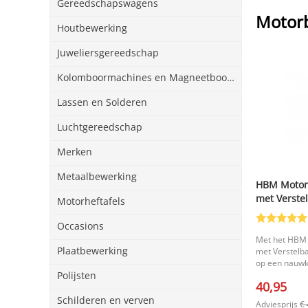
Gereedschapswagens
Motor
Houtbewerking
Juweliersgereedschap
Kolomboormachines en Magneetboormachines
Lassen en Solderen
Luchtgereedschap
Merken
Metaalbewerking
HBM Motor
met Verste
Motorheftafels
9 in, Bandd
Occasions
Met het HBM
Plaatbewerking
met Verstelb
op een nauwke
handige hulpm
Polijsten
40,95
afstellen en 
gericht kunt 
Schilderen en verven
Adviesprijs
€ 