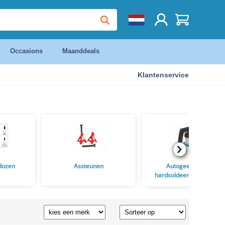
Occasions
Maanddeals
Klantenservice
dozen
Assteunen
Autogeen las en
hardsoldeertoestelen en
Soldeerbranders