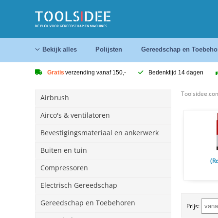
Bekijk alles
Polijsten
Gereedschap en Toebeho
Gratis
verzending vanaf 150,-
Bedenktijd 14 dagen
Toolsidee.co
Airbrush
Airco's & ventilatoren
Bevestigingsmateriaal en ankerwerk
Buiten en tuin
(R
Compressoren
Electrisch Gereedschap
Gereedschap en Toebehoren
Prijs: