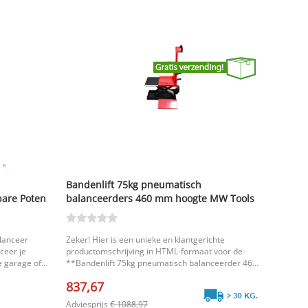
Bandenlift 75kg pneumatisch
bare Poten
balanceerders 460 mm hoogte MW Tools
n tot 35
lanceer
Zeker! Hier is een unieke en klantgerichte
ceer je
productomschrijving in HTML-formaat voor de
e garage of
**Bandenlift 75kg pneumatisch balanceerder 460
agen bij aan
mm hoogte MW Tools**: ```html Maak het
837,67
ort. Dankzij
balanceren van autobanden sneller, veiliger en
raat weinig
eenvoudiger met de pneumatische bandenlift van
Adviesprijs
€ 1088,97