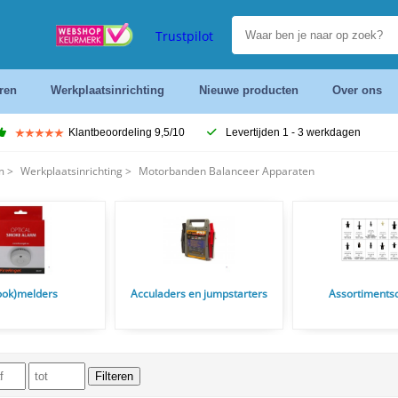
Trustpilot
ren
Werkplaatsinrichting
Nieuwe producten
Over ons
Klantbeoordeling 9,5/10
Levertijden 1 - 3 werkdagen
m
>
Werkplaatsinrichting
>
Motorbanden Balanceer Apparaten
ook)melders
Acculaders en jumpstarters
Assortiments