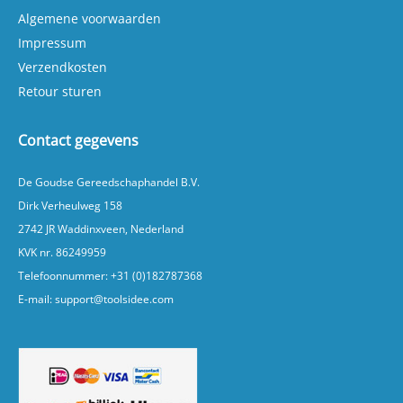
snelheid belangrijk vindt tijdens het werk. Ideaal
Algemene voorwaarden
voor het efficiënt samenstellen van een
persoonlijke gereedschapsriem.
Impressum
Verzendkosten
Retour sturen
Contact gegevens
De Goudse Gereedschaphandel B.V.
Dirk Verheulweg 158
2742 JR Waddinxveen, Nederland
KVK nr. 86249959
Telefoonnummer:
+31 (0)182787368
E-mail:
support@toolsidee.com