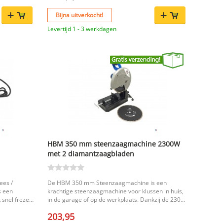
ot een
ing helpt
Bijna uitverkocht!
zaagblad aan
ontroleerde
Levertijd 1 - 3 werkdagen
en, baksteen
aagblad aan
de
HBM 350 mm steenzaagmachine 2300W
 efficiënt
met 2 diamantzaagbladen
len. Een
 mm, voor
erkoeling en
ees /
De HBM 350 mm Steenzaagmachine is een
s een
krachtige steenzaagmachine voor klussen in huis,
 snel frezen
in de garage of op de werkplaats. Dankzij de 2300
en
W motor is deze machine geschikt voor het zagen
203,95
400 watt en
van stenen en zacht beton, zonder betonijzer. Met