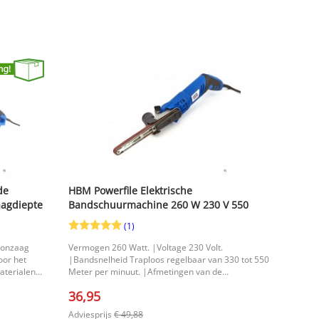
de
HBM Powerfile Elektrische
agdiepte
Bandschuurmachine 260 W 230 V 550
m/min voor Hout, 75 mm, korrel 80
(1)
tonzaag
Vermogen 260 Watt. |Voltage 230 Volt.
oor het
|Bandsnelheid Traploos regelbaar van 330 tot 550
aterialen
Meter per minuut. |Afmetingen van de
steen.
schuurband 13 x 457 mm. |Afmetingen van de
36,95
en het
machine 480 x 75 x 60 mm. |
mm maak je
Adviesprijs
€ 49,88