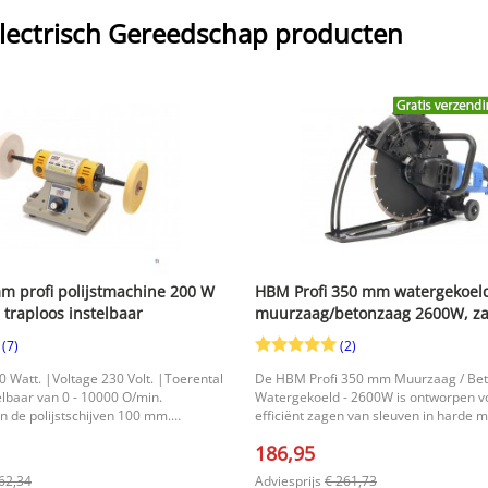
ectrisch Gereedschap producten
 profi polijstmachine 200 W
HBM Profi 350 mm watergekoel
traploos instelbaar
muurzaag/betonzaag 2600W, za
120 mm, 4300 rpm
(7)
(2)
 Watt. |Voltage 230 Volt. |Toerental
De HBM Profi 350 mm Muurzaag / Be
lbaar van 0 - 10000 O/min.
Watergekoeld - 2600W is ontworpen v
 de polijstschijven 100 mm.
efficiënt zagen van sleuven in harde m
2 x 16 x 13 cm. |
zoals beton, cellenbeton, baksteen en 
186,95
Dankzij de krachtige 2600 Watt motor 
zaagblad met een diameter van 350 
62,34
Adviesprijs
€ 261,73