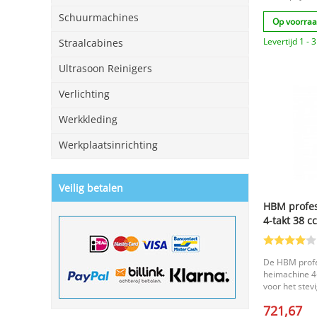
Schuurmachines
Op voorra
Levertijd 1 -
Straalcabines
Ultrasoon Reinigers
Verlichting
Werkkleding
Werkplaatsinrichting
Veilig betalen
HBM profes
4-takt 38 c
700-1350 
De HBM profe
heimachine 4-
voor het stev
houten en met
721,67
takt OHV moto