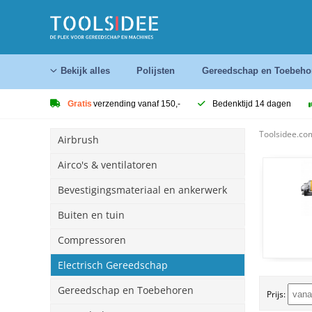
Bekijk alles
Polijsten
Gereedschap en Toebeho
Gratis
verzending vanaf 150,-
Bedenktijd 14 dagen
Toolsidee.co
Airbrush
Airco's & ventilatoren
Bevestigingsmateriaal en ankerwerk
Buiten en tuin
Compressoren
Electrisch Gereedschap
Gereedschap en Toebehoren
Prijs: