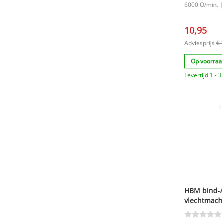
6000 O/min. 
10,95
Adviesprijs
€ 
Op voorra
Levertijd 1 -
HBM bind-/
vlechtmach