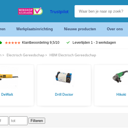
Trustpilot
ren
Werkplaatsinrichting
Nieuwe producten
Over ons
Klantbeoordeling 9,5/10
Levertijden 1 - 3 werkdagen
m
>
Electrisch Gereedschap
>
HBM Electrisch Gereedschap
DeWalt
Drill Doctor
Hikoki