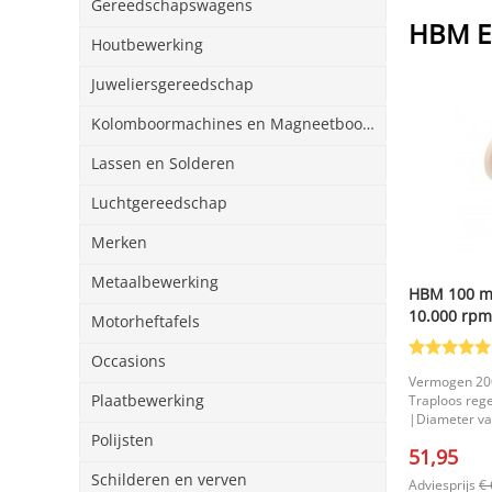
Gereedschapswagens
HBM El
Houtbewerking
Juweliersgereedschap
Kolomboormachines en Magneetboormachines
Lassen en Solderen
Luchtgereedschap
Merken
Metaalbewerking
HBM 100 mm
10.000 rpm 
Motorheftafels
Occasions
Vermogen 200
Plaatbewerking
Traploos rege
|Diameter van
|Afmetingen 3
Polijsten
51,95
Schilderen en verven
Adviesprijs
€ 