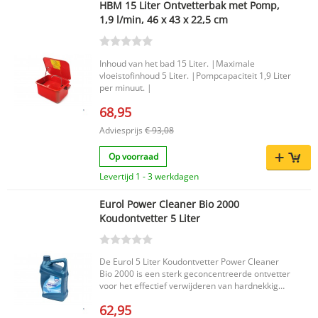
HBM 15 Liter Ontvetterbak met Pomp,
Belangrijkste voordelen Geschikt voor het
1,9 l/min, 46 x 43 x 22,5 cm
reinigen en ontvetten van diverse onderdelen,
machines en oppervlakken Laat na spoelen met
water geen vette laag achter Zuinig in gebruik
dankzij de krachtige werking Aangename geur
Inhoud van het bad 15 Liter. |Maximale
en korte contacttijd zonder aantasting van
vloeistofinhoud 5 Liter. |Pompcapaciteit 1,9 Liter
kunststoffen en rubbers pH-neutraal en
per minuut. |
daardoor geschikt voor alle oppervlakken
Productkenmerken Merk: Eurol Inhoud: 5 liter
68,95
Vlampunt: 61 °C EAN code: 8712569029959
Adviesprijs
€ 93,08
Eurol Koudontvetter HF Plus is biologisch
afbreekbaar en heeft een relatief lage
verdampingssnelheid. Door het vlampunt van
Op voorraad
hoger dan 61 °C is het product niet ADR-
Levertijd 1 - 3 werkdagen
geclassificeerd, wat voordelen kan bieden bij
opslag. Voor het beste resultaat dient het
product puur te worden gebruikt en kunnen
Eurol Power Cleaner Bio 2000
gereinigde delen worden nagespoeld met water.
Koudontvetter 5 Liter
De Eurol 5 Liter Koudontvetter Power Cleaner
Bio 2000 is een sterk geconcentreerde ontvetter
voor het effectief verwijderen van hardnekkig
vuil, vet en aanslag. Deze krachtige reiniger is
62,95
geschikt voor professioneel en veelzijdig gebruik