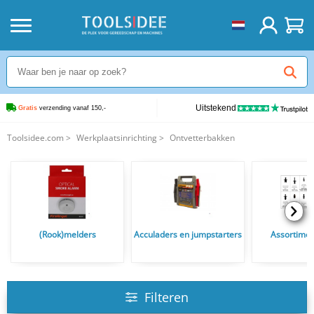
Uitstekend
Gratis
 verzending vanaf 150,-
Toolsidee.com
>
Werkplaatsinrichting
>
Ontvetterbakken
(Rook)melders
Acculaders en jumpstarters
Assortime
Filteren