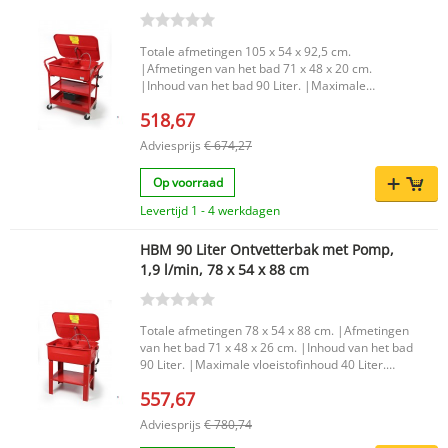
Totale afmetingen 105 x 54 x 92,5 cm.
|Afmetingen van het bad 71 x 48 x 20 cm.
|Inhoud van het bad 90 Liter. |Maximale
vloeistofinhoud 40 Liter. |Pompcapaciteit 1,9
518,67
Liter per minuut. |
Adviesprijs
€ 674,27
Op voorraad
Levertijd 1 - 4 werkdagen
HBM 90 Liter Ontvetterbak met Pomp,
1,9 l/min, 78 x 54 x 88 cm
Totale afmetingen 78 x 54 x 88 cm. |Afmetingen
van het bad 71 x 48 x 26 cm. |Inhoud van het bad
90 Liter. |Maximale vloeistofinhoud 40 Liter.
|Pompcapaciteit 1,9 Liter per minuut. |
557,67
Adviesprijs
€ 780,74