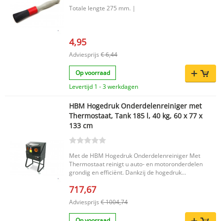
Totale lengte 275 mm. |
4,95
Adviesprijs
€ 6,44
Op voorraad
Levertijd 1 - 3 werkdagen
HBM Hogedruk Onderdelenreiniger met
Thermostaat, Tank 185 l, 40 kg, 60 x 77 x
133 cm
Met de HBM Hogedruk Onderdelenreiniger Met
Thermostaat reinigt u auto- en motoronderdelen
grondig en efficiënt. Dankzij de hogedruk
spoeling met water en reinigingsmiddel bereikt u
717,67
eenvoudig ook de lastigste plekken, zoals
diepliggende boutgaten en andere moeilijk
Adviesprijs
€ 1004,74
toegankelijke delen. De geïntegreerde
thermostaat verwarmt het water tot 50 graden
Op voorraad