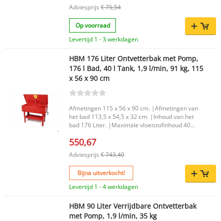
op onder andere metaal, lak en kunststof.
Adviesprijs
€ 75,54
Daarnaast kan de koudontvetter worden ingezet
voor het verwijderen van algafzettingen en het
Op voorraad
reinigen van vracht- en personenauto’s. Dankzij
de praktische 5 liter verpakking en robuuste
Levertijd 1 - 3 werkdagen
schenkflacon is het product ook eenvoudig te
gebruiken op lastig bereikbare plekken, zoals
HBM 176 Liter Ontvetterbak met Pomp,
motoren, motorcompartimenten en
176 l Bad, 40 l Tank, 1,9 l/min, 91 kg, 115
fietsonderdelen. Belangrijkste voordelen
x 56 x 90 cm
Krachtige ontvetter voor hardnekkig vuil, vet en
aanslag Geschikt voor metaal, lak en kunststof
Te gebruiken voor motoren,
motorcompartimenten, fietsonderdelen en
Afmetingen 115 x 56 x 90 cm. |Afmetingen van
voertuigen Productkenmerken Merk: Eurol
het bad 113,5 x 54,5 x 32 cm. |Inhoud van het
Inhoud: 5 liter EAN: 8712569004819 De Eurol
bad 176 Liter. |Maximale vloeistofinhoud 40
Power Cleaner Bio 2000 koudontvetter kan naar
Liter. |Pompcapaciteit 1,9 Liter per minuut. |
wens worden verdund met warm of koud water.
550,67
Afhankelijk van de vervuiling is een dosering van
1:400 tot 1:10 aan te houden, waardoor je de
Adviesprijs
€ 743,40
reiniger flexibel inzet voor uiteenlopende
schoonmaakklussen.
Bijna uitverkocht!
Levertijd 1 - 4 werkdagen
HBM 90 Liter Verrijdbare Ontvetterbak
met Pomp, 1,9 l/min, 35 kg