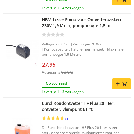
Celsius, waardoor hardnekkig vet nog beter
losweekt. Na het reinigen schakelt u de
Levertijd 1 - 4 werkdagen
warmwatertoevoer uit, zodat er alleen nog lucht
onder hoge druk uit de schoonmaakspuit komt
HBM Losse Pomp voor Ontvetterbakken
om onderdelen direct droog te blazen.
230V 1,9 l/min, pomphoogte 1,8 m
Belangrijkste voordelen Reinigt onderdelen
onder hoge druk van 5 tot 8 bar Warm water tot
50 graden Celsius voor het losweken van vet en
vuil Ook geschikt voor moeilijk bereikbare
Voltage 230 Volt. |Vermogen 26 Watt.
plekken en diepliggende boutgaten Na reinigen
|Pompcapaciteit 1,9 Liter per minuut. |Maximale
alleen lucht onder hoge druk voor direct
pomphoogte 1,8 Meter. |
droogblazen Grote afsluitbare klep beschermt
tegen opspattend water Productkenmerken
27,95
Merk: HBM Inhoud tank: 185 liter Maximale
Adviesprijs
€ 37,73
belasting: 40 kg Afmetingen: 60 x 77 x 133 cm (b
x l x h) EAN code: 7435125612631 Een
praktische en krachtige onderdelenreiniger voor
Op voorraad
wie auto- en motoronderdelen zorgvuldig, snel
Levertijd 1 - 3 werkdagen
en grondig wil schoonmaken.
Eurol Koudontvetter HF Plus 20 liter,
ontvetter, vlampunt 61 °C
(1)
De Eurol Koudontvetter HF Plus 20 Liter is een
sterk geconcentreerde koudontvetter voor het