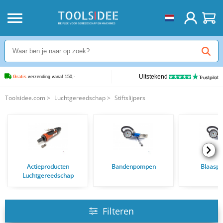
Uitstekend
Gratis
 verzending vanaf 150,-
Toolsidee.com
>
Luchtgereedschap
>
Stiftslijpers
Actieproducten
Bandenpompen
Blaaspi
Luchtgereedschap
Filteren