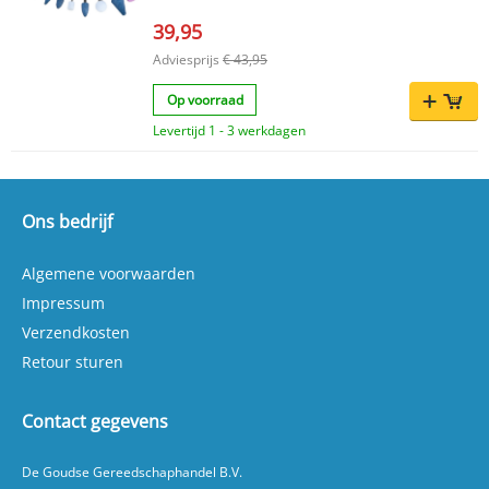
zelver en thuiswerker! Deze compacte en
39,95
handige slijper is ontworpen voor comfort,
controle en topprestaties, zodat elk slijp-, frees-
Adviesprijs
€ 43,95
of graveerproject vlekkeloos verloopt.
Ergonomisch ontwerp: De handgreep is
Op voorraad
vervaardigd uit kunststof en beschermt tegen
vervelende vibraties en koude lucht, waardoor
Levertijd 1 - 3 werkdagen
langdurig werken comfortabel blijft. Volledig in
controle: Dankzij de ingebouwde
veiligheidshendel en traploze snelheidsregeling
op het handvat werk je altijd veilig en
nauwkeurig, ongeacht de toepassing. Veelzijdig
Ons bedrijf
inzetbaar: Perfect geschikt voor slijpen,
ontbramen, frezen en graveren – deze stiftslijper
Algemene voorwaarden
is een echte alleskunner in elke werkplaats.
Krachtige prestaties: Met een indrukwekkende
Impressum
snelheid van 22.000 rpm lever je moeiteloos
professioneel resultaat. Deze set wordt
Verzendkosten
compleet geleverd zodat je direct aan de slag
Retour sturen
kunt: 2 spantangen (3 mm en 6 mm) voor diverse
hulpstukken 10 slijpstenen voor uiteenlopende
toepassingen 1 adaptor en handige
Contact gegevens
spanwerktuigen Alles netjes opgeborgen in een
duurzame kunststof opbergkoffer Kies voor de
Aircraft pneumatische rechte stiftslijper en til
De Goudse Gereedschaphandel B.V.
jouw precisiewerk naar een hoger niveau. Bestel