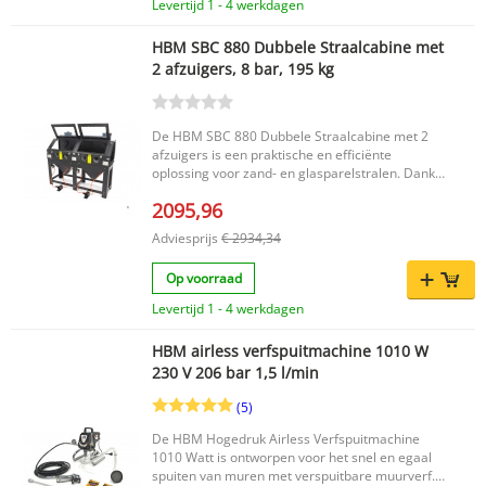
Levertijd 1 - 4 werkdagen
HBM SBC 880 Dubbele Straalcabine met
2 afzuigers, 8 bar, 195 kg
De HBM SBC 880 Dubbele Straalcabine met 2
afzuigers is een praktische en efficiënte
oplossing voor zand- en glasparelstralen. Dankzij
het dubbele ontwerp kun je met twee personen
2095,96
tegelijk aan één project werken, terwijl je zelf
comfortabel buiten de cabine blijft. De
Adviesprijs
€ 2934,34
geïntegreerde handschoenen maken het
mogelijk om het werkstuk nauwkeurig te
Op voorraad
bewerken, terwijl de twee afzuigers stof direct
afvoeren voor een helder zicht en een schonere
Levertijd 1 - 4 werkdagen
werkomgeving. Ideaal voor het verwijderen van
roest, verf en oneffenheden op metaal en
HBM airless verfspuitmachine 1010 W
andere materialen. Belangrijkste voordelen
230 V 206 bar 1,5 l/min
Geschikt voor zand- en glasparelstralen Dubbele
straalcabine: werken met twee personen tegelijk
(5)
Werken van buitenaf dankzij geïntegreerde
handschoenen Twee afzuigers voor directe
De HBM Hogedruk Airless Verfspuitmachine
stofafvoer en beter zicht Helpt bij het
1010 Watt is ontworpen voor het snel en egaal
verwijderen van roest, verf en oneffenheden
spuiten van muren met verspuitbare muurverf.