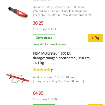
Opname 3/8" |Luchtverbruik 100 L/min.
|Werkdruk Ca 6 Bar. |Onbelast Maximaal
Toerental 160 O/min. |Max draaimoment 69
Nm. |Aansluiting 1/4" |
30,25
Adviesprijs
€ 36,30
Op voorraad
Levertijd 1 - 3 werkdagen
HBM Motorsteun 500 kg,
draagvermogen horizontaal, 150 cm,
16,1 kg
(1)
Werkbereik Van 730 tot 1480 mm.
|Hoogteverstelling Van 0 tot 205 mm. |
64,95
Adviesprijs
€ 77,94