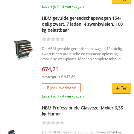
Levertijd 1 - 3 werkdagen
HBM gevulde gereedschapswagen 154-
delig zwart, 7 laden, 4 zwenkwielen, 100
kg belastbaar
De HBM gevulde gereedschapswagen 154-delig,
zwart is een praktische en robuuste oplossing
voor elke werkplaats. Met een complete inhoud
aan veelgebruikte tangen, sleutels en
674,21
schroevendraaiers heb je het juiste gereedschap
altijd direct bij de hand. Dankzij de 7 laden en de
Adviesprijs
€ 943,89
meegeleverde inlays berg je alles overzichtelijk
en veilig op, zodat je efficiënt kunt werken
Bijna uitverkocht!
zonder te misgrijpen. Belangrijkste voordelen
Gevulde gereedschapswagen met 154-delige
Levertijd 1 - 4 werkdagen
inhoud 7 laden met 7 inlays voor een
overzichtelijke indeling Voorzien van 4
HBM Professionele Glasvezel Moker 6,35
zwenkwielen met een diameter van 125 mm
kg Hamer
voor eenvoudig verplaatsen Vergrendeling
aanwezig voor veilig opbergen van het
gereedschap Stevige constructie met een
maximaal draaggewicht van 100 kg
De HBM Professionele 6,35 Kg Glasvezel Moker,