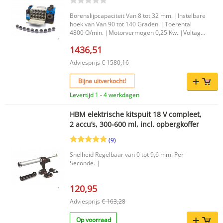
Borenslijpcapaciteit Van 8 tot 32 mm. |Instelbare
hoek van Van 90 tot 140 Graden. |Toerental
4800 O/min. |Motorvermogen 0,25 Kw. |Voltage
230 Volt. |Afmetingen 425 x 235 x 235 mm. |
1436,51
Adviesprijs
€ 1580,16
Bijna uitverkocht!
Levertijd 1 - 4 werkdagen
HBM elektrische kitspuit 18 V compleet,
2 accu’s, 300-600 ml, incl. opbergkoffer
(9)
Snelheid Regelbaar van 0 tot 9,6 mm. Per
Seconde. |
120,95
Adviesprijs
€ 163,28
Op voorraad