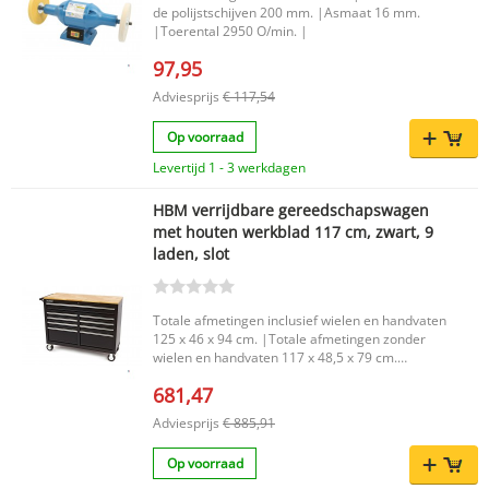
de polijstschijven 200 mm. |Asmaat 16 mm.
|Toerental 2950 O/min. |
97,95
Adviesprijs
€ 117,54
Op voorraad
Levertijd 1 - 3 werkdagen
HBM verrijdbare gereedschapswagen
met houten werkblad 117 cm, zwart, 9
laden, slot
Totale afmetingen inclusief wielen en handvaten
125 x 46 x 94 cm. |Totale afmetingen zonder
wielen en handvaten 117 x 48,5 x 79 cm.
|Afmetingen van de wielen 125 x 50 mm. |Dikte
681,47
van het massief houten bovenblad 20 mm. |
Adviesprijs
€ 885,91
Op voorraad