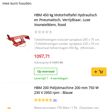
mee kunt houden.
HBM 450 kg Motorheftafel Hydraulisch
en Pneumatisch, Verrijdbaar, Luxe
Voorwielklem, Rood
Tafelafmetingen inclusief oprijplaat 285 x 70 cm.
|Tafelafmetingen zonder oprijplaat 220 x 70 cm.
|Maximaal hefvermogen 450 Kg. |Minimale
hoogte 18 cm. |Maximale hoogte 76 cm. |
1097,71
Adviesprijs
€ 1207,48
Op voorraad
Levertijd 1 - 4 werkdagen
HBM 200 Polijstmachine 200 mm 750 W
230 V 2950 rpm - Blauw
(8)
Motorvermogen 750 Watt / 1 Pk. |Diameter van