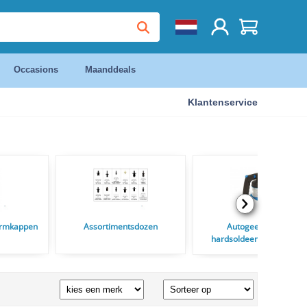
Occasions
Maanddeals
Klantenservice
ermkappen
Assortimentsdozen
Autogeen las en
hardsoldeertoestelen en
Soldeerbranders