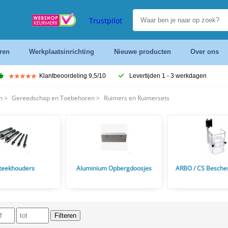
Trustpilot
ren
Werkplaatsinrichting
Nieuwe producten
Over ons
Klantbeoordeling 9,5/10
Levertijden 1 - 3 werkdagen
m
>
Gereedschap en Toebehoren
>
Ruimers en Ruimersets
teekhouders
Aluminium Opbergdoosjes
ARBO / CS Besch