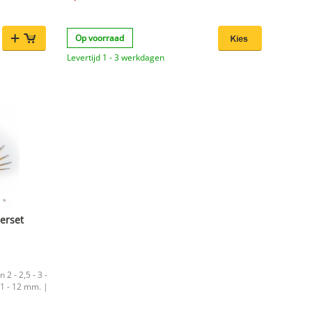
ingen binnen
.
Op voorraad
Levertijd 1 - 3 werkdagen
set 6mm T/M
rzichtelijke
Een
 is naar een
erset
2 - 2,5 - 3 -
- 11 - 12 mm. |