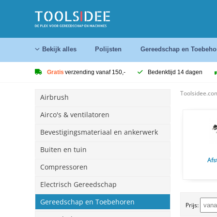
Bekijk alles
Polijsten
Gereedschap en Toebeho
Gratis
verzending vanaf 150,-
Bedenktijd 14 dagen
Toolsidee.co
Airbrush
Airco's & ventilatoren
Bevestigingsmateriaal en ankerwerk
Buiten en tuin
Afs
Compressoren
Electrisch Gereedschap
Gereedschap en Toebehoren
Prijs: