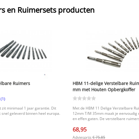
s en Ruimersets producten
lbare Ruimers
HBM 11-delige Verstelbare Rui
mm met Houten Opbergkoffer
(1)
 zit minimaal 1 jaar garantie. Dit
Met de HBM 11 Delige Verstelbare Ru
 snel geleverd binnen heel europa.
12mm T/M 35mm maak je eenvoudig r
en effen gaten. De verstelbare ruimers
geschikt om stevig te bevestigen op e
68,95
freesmachine of een ander gelijkaardi
zodat je bestaande gaten netjes en n
Adviesprijs
€ 75,85