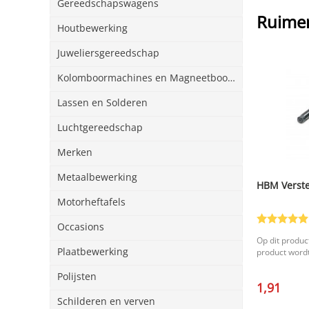
Gereedschapswagens
Ruimer
Houtbewerking
Juweliersgereedschap
Kolomboormachines en Magneetboormachines
Lassen en Solderen
Luchtgereedschap
Merken
Metaalbewerking
HBM Verste
Motorheftafels
Occasions
Op dit product
Plaatbewerking
product wordt
Polijsten
1,91
Schilderen en verven