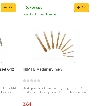
opbergkoffer
r en neem je
Op voorraad
van ruime,
Levertijd 1 - 3 werkdagen
n 12 mm t/m
dig
ische keuze
 wil
uten koffer
 hand.
rset 6-12
HBM H7 Machineruimers
set 6mm T/M
Op dit product zit minimaal 1 jaar garantie. Dit
enlopende
product wordt snel geleverd binnen heel europa.
are
hillende
2,64
k je over