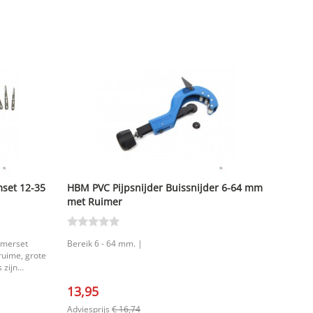
mset 12-35
HBM PVC Pijpsnijder Buissnijder 6-64 mm
met Ruimer
imerset
Bereik 6 - 64 mm. |
uime, grote
 zijn
en
13,95
g apparaat,
auwkeurig
Adviesprijs
€ 16,74