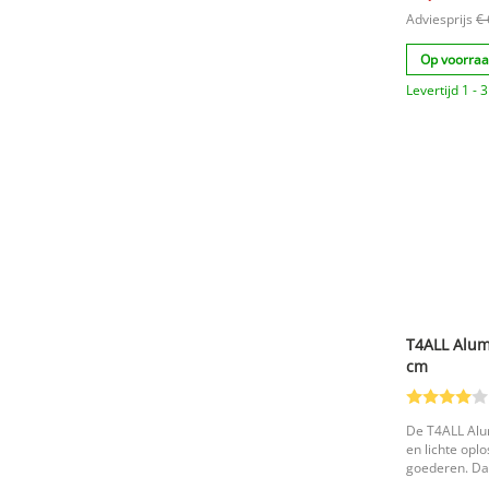
Adviesprijs
€ 
Op voorra
Levertijd 1 -
T4ALL Alu
cm
De T4ALL Alu
en lichte opl
goederen. Dan
steekwagen g