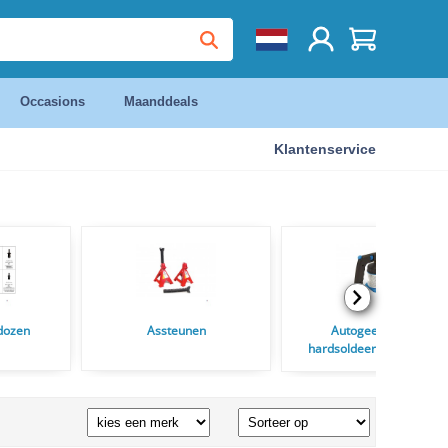
Occasions
Maanddeals
Klantenservice
dozen
Assteunen
Autogeen las en
hardsoldeertoestelen en
Soldeerbranders