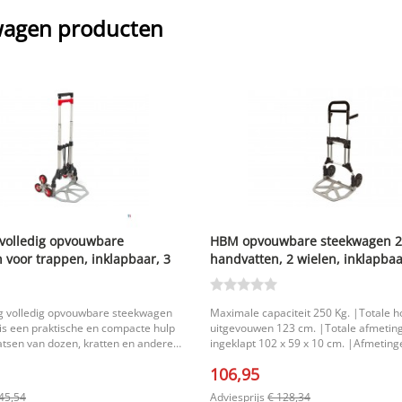
wagen producten
volledig opvouwbare
HBM opvouwbare steekwagen 2
 voor trappen, inklapbaar, 3
handvatten, 2 wielen, inklapbaa
as, snelspankoord, 3,5 kg
breed, 122 cm hoog
 volledig opvouwbare steekwagen
Maximale capaciteit 250 Kg. |Totale h
is een praktische en compacte hulp
uitgevouwen 123 cm. |Totale afmeting
aatsen van dozen, kratten en andere
ingeklapt 102 x 59 x 10 cm. |Afmeting
zij het driehoekige ontwerp rol je
lepel 59 x 40 cm. |
106,95
r trappen en stoepranden, terwijl de
n een handomdraai gebruiksklaar is.
45,54
Adviesprijs
€ 128,34