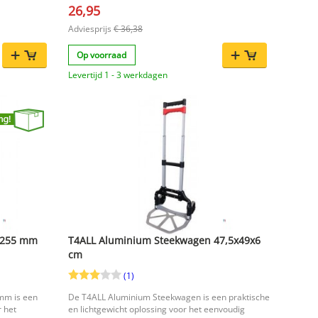
26,95
gereedschap
odel zorgt
Adviesprijs
€ 36,38
bruik
ergen.
Op voorraad
n van zware
Levertijd 1 - 3 werkdagen
 extra
35 mm
7 mm
n
ficiënt
 1255 mm
T4ALL Aluminium Steekwagen 47,5x49x6
cm
(1)
mm is een
De T4ALL Aluminium Steekwagen is een praktische
 het
en lichtgewicht oplossing voor het eenvoudig