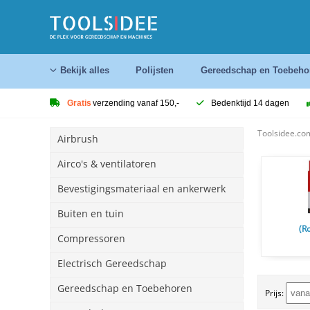
Bekijk alles
Polijsten
Gereedschap en Toebeho
Gratis
verzending vanaf 150,-
Bedenktijd 14 dagen
Toolsidee.co
Airbrush
Airco's & ventilatoren
Bevestigingsmateriaal en ankerwerk
Buiten en tuin
(R
Compressoren
Electrisch Gereedschap
Gereedschap en Toebehoren
Prijs: