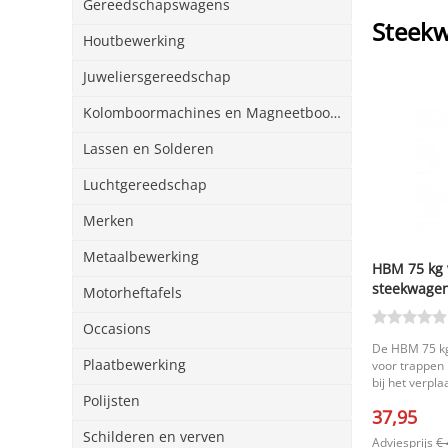
Gereedschapswagens
Steek
Houtbewerking
Juweliersgereedschap
Kolomboormachines en Magneetboormachines
Lassen en Solderen
Luchtgereedschap
Merken
Metaalbewerking
HBM 75 kg 
steekwagen
Motorheftafels
wielen per 
Occasions
De HBM 75 kg
Plaatbewerking
voor trappen 
bij het verpl
spullen. Dank
Polijsten
37,95
eenvoudig ove
steekwagen i
Schilderen en verven
Adviesprijs
€ 