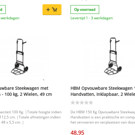
ledig inklapbare ontwerp neem je hem
ee in de auto of berg je hem
ad
Op voorraad
ijkste voordelen
 het verplaatsen van goederen tot
 3 werkdagen
Levertijd 1 - 3 werkdagen
oekig ontwerp voor
en en bij stoepranden Volledig
us eenvoudig op te bergen en mee te
lspankoord voor extra gebruiksgemak
: HBM EAN:
t: 3,5 kg
ef
tigingsgaten
: 46,5 x 47 x
compacte en handige oplossing voor
kzaamheden rondom huis,
wbare Steekwagen met
HBM Opvouwbare Steekwagen 1
 opslagruimte.
- 100 kg, 2 Wielen, 49 cm
Handvatten, Inklapbaar, 2 Wiel
lapbaar
breed, 110 cm lang
citeit 100 Kg. |Totale hoogte indien
De HBM 150 Kg Opvouwbare Steekwa
112,5 cm. |Totale afmetingen indien
Handvatten is een praktische en compa
 48 x 5,5 cm. |
het vervoeren en verplaatsen van doze
en vergelijkbare lasten. Dankzij het in
48,95
ontwerp is de steekwagen in een han