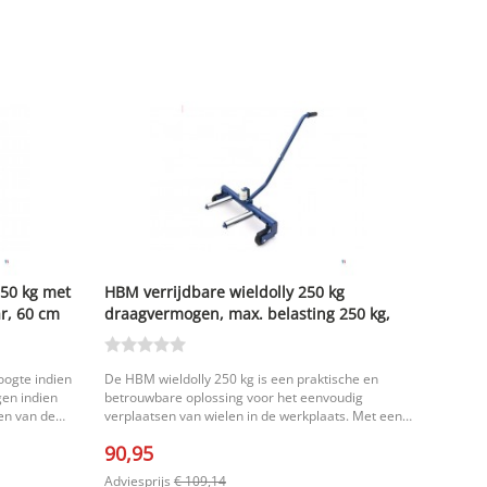
50 kg met
HBM verrijdbare wieldolly 250 kg
r, 60 cm
draagvermogen, max. belasting 250 kg,
nettogewicht 12,5 kg
oogte indien
De HBM wieldolly 250 kg is een praktische en
en indien
betrouwbare oplossing voor het eenvoudig
en van de
verplaatsen van wielen in de werkplaats. Met een
draagvermogen van maar liefst 250 kg helpt deze
90,95
verrijdbare wieldolly je om zware wielen
gecontroleerd en veilig te verplaatsen. Dankzij het
Adviesprijs
€ 109,14