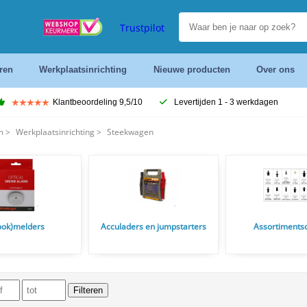
Trustpilot
ren
Werkplaatsinrichting
Nieuwe producten
Over ons
Klantbeoordeling 9,5/10
Levertijden 1 - 3 werkdagen
m
>
Werkplaatsinrichting
>
Steekwagen
ook)melders
Acculaders en jumpstarters
Assortiments