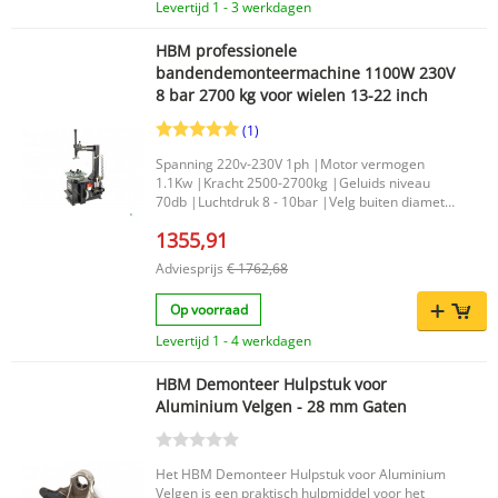
overzichtelijke manier. Belangrijkste voordelen
Levertijd 1 - 3 werkdagen
Geschikt voor motorbanden van 16" t/m 21" In
lengte verstelbaar voor diverse maatvoeringen
HBM professionele
Maakt motorbanden wisselen eenvoudiger en
bandendemonteermachine 1100W 230V
efficiënter Productkenmerken Merk: HBM
8 bar 2700 kg voor wielen 13-22 inch
Maximale velgdiameter: 21 inch Breedte: 16 inch
Lengte: 16 inch Nettogewicht: 7,5 kg EAN:
(1)
7435125585522 Let op: dit motorbanden
demontage apparaat is niet geschikt voor
Spanning 220v-230V 1ph |Motor vermogen
scooterbanden, tenzij deze beschikken over 16"
1.1Kw |Kracht 2500-2700kg |Geluids niveau
tot en met 21" velgen.
70db |Luchtdruk 8 - 10bar |Velg buiten diameter
10'' - 18'' |Velg binnen diameter 12'' - 23'' |Max
1355,91
wiel diameter 41" (1000mm) |Max wiel hoogte
13''(340mm) |Bruto Gewicht 186 Kg. |Netto
Adviesprijs
€ 1762,68
gewicht 156 Kg. |
Op voorraad
Levertijd 1 - 4 werkdagen
HBM Demonteer Hulpstuk voor
Aluminium Velgen - 28 mm Gaten
Het HBM Demonteer Hulpstuk voor Aluminium
Velgen is een praktisch hulpmiddel voor het