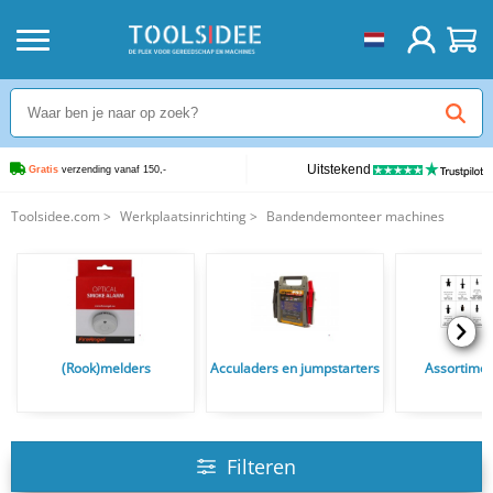
Uitstekend
Gratis
 verzending vanaf 150,-
Toolsidee.com
>
Werkplaatsinrichting
>
Bandendemonteer machines
(Rook)melders
Acculaders en jumpstarters
Assortime
Filteren