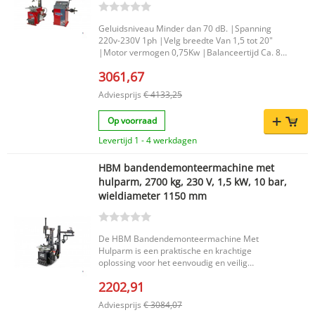
ook buiten Productkenmerken Merk: HBM
Maximale belasting: 1.200 kg Nettogewicht: 140
Geluidsniveau Minder dan 70 dB. |Spanning
kg Lengte: 2.200 mm Breedte: 103 cm Hoogte:
220v-230V 1ph |Velg breedte Van 1,5 tot 20"
131 cm EAN: 7435125681699 Met deze
|Motor vermogen 0,75Kw |Balanceertijd Ca. 8
professionele hydraulische bandenlift werk je
Seconde. |Kracht 2500-2700kg |Geluids niveau
sneller, veiliger en comfortabeler bij het wisselen
3061,67
70db |Luchtdruk 8 - 10bar |Velg buiten diameter
en verplaatsen van zware banden. Een
10'' - 20'' |Velg binnen diameter 12'' - 24'' |Max
betrouwbare keuze voor wie zoekt naar een
Adviesprijs
€ 4133,25
wiel diameter 920 mm. |Max wiel hoogte
stevige wiellift met hoge draagkracht en
12''(305 mm) |Bruto Gewicht 220 Kg. |Netto
praktische bediening.
Op voorraad
gewicht 180 Kg. |Maximaal gewicht van het wiel
65 Kg. |Motorvermogen 0,18 kW. |Balanceer
Levertijd 1 - 4 werkdagen
nauwkeurigheid 1 G. |Balanceer snelheid 150
RPM. |Velg diameter Van 10 tot 24" |
HBM bandendemonteermachine met
hulparm, 2700 kg, 230 V, 1,5 kW, 10 bar,
wieldiameter 1150 mm
De HBM Bandendemonteermachine Met
Hulparm is een praktische en krachtige
oplossing voor het eenvoudig en veilig
vervangen van banden. Dankzij de stevige
2202,91
constructie, het hoge werkvermogen en de
ondersteuning met hulparm is deze
Adviesprijs
€ 3084,07
bandendemonteermachine geschikt voor