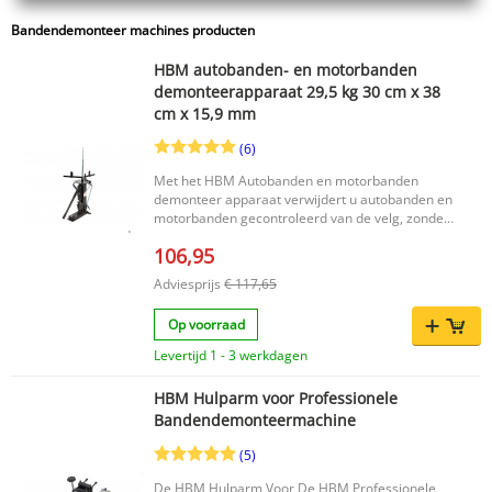
Bandendemonteer machines producten
HBM autobanden- en motorbanden
demonteerapparaat 29,5 kg 30 cm x 38
cm x 15,9 mm
(6)
Met het HBM Autobanden en motorbanden
demonteer apparaat verwijdert u autobanden en
motorbanden gecontroleerd van de velg, zonder
zware fysieke belasting. Dit handbediende
106,95
banden demonteerapparaat is geschikt voor
zowel hobbymonteurs als garages en biedt
Adviesprijs
€ 117,65
ondersteuning bij het werken met wielen en
velgen van uiteenlopende afmetingen. Dankzij
Op voorraad
de geïntegreerde gereedschappen heeft u geen
losse bandenlichters, velgbeschermers of
Levertijd 1 - 3 werkdagen
andere hulpmiddelen nodig. Zo werkt u efficiënt,
stabiel en met minimale inspanning, zelfs bij stug
HBM Hulparm voor Professionele
rubber. Belangrijkste voordelen Geschikt voor
Bandendemonteermachine
het demonteren van auto- en motorbanden
Volledig handbediend voor gecontroleerd en
(5)
nauwkeurig werken Lange bandenijzer zorgt
voor voldoende hefboomwerking met beperkte
De HBM Hulparm Voor De HBM Professionele