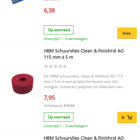
6,38
Op voorraad
Levertijd 1 - 3 werkdagen
HBM Schuurvlies Clean & Finishrol AO
115 mm x 5 m
De HBM schuurvlies, clean & finishrol AO 115
mm x 5 m is een praktische keuze voor het
reinigen, matteren, polijsten en afwerken van
metaal, hout en kunststof. Dankzij het duurzame
7,95
aluminiumoxide (AO) en de fijne K180 korrel
helpt deze rode rol bij het creëren van een egale
Adviesprijs
€ 9,54
afwerking. De schuurvliesrol is flexibel en sterk,
waardoor hij geschikt is voor zowel handmatig
Op voorraad
als machinaal gebruik. Belangrijkste voordelen
Geschikt voor reinigen, matteren, polijsten en
Levertijd 1 - 3 werkdagen
afwerken Zorgt voor een gelijkmatige afwerking
zonder krassen Flexibel en sterk voor handmatig
HBM Schuurvlies Clean & Finishrol AO
en machinaal gebruik Productkenmerken Merk: