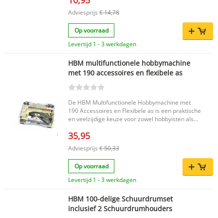
Adviesprijs
€ 14,78
Op voorraad
Levertijd 1 - 3 werkdagen
HBM multifunctionele hobbymachine
met 190 accessoires en flexibele as
De HBM Multifunctionele Hobbymachine met
190 Accessoires en Flexibele as is een praktische
en veelzijdige keuze voor zowel hobbyisten als
professionals. Deze hobbymachine is ontworpen
35,95
voor het nauwkeurig bewerken van kleinere
werkstukken en maakt detaillering eenvoudig en
Adviesprijs
€ 50,33
precies. Dankzij de flexibele as werk je
comfortabel en gecontroleerd, terwijl de ruime
Op voorraad
set van 190 accessoires je de mogelijkheid geeft
om uiteenlopende materialen op verschillende
Levertijd 1 - 3 werkdagen
manieren te bewerken. Bovendien is het
wisselen van accessoires snel en efficiënt,
HBM 100-delige Schuurdrumset
waardoor je prettig en gebruiksvriendelijk kunt
inclusief 2 Schuurdrumhouders
werken. Belangrijkste voordelen Geschikt voor