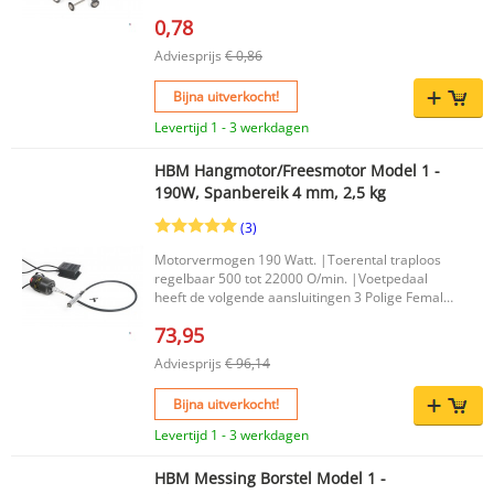
0,78
Adviesprijs
€ 0,86
Bijna uitverkocht!
Levertijd 1 - 3 werkdagen
HBM Hangmotor/Freesmotor Model 1 -
190W, Spanbereik 4 mm, 2,5 kg
(3)
Motorvermogen 190 Watt. |Toerental traploos
regelbaar 500 tot 22000 O/min. |Voetpedaal
heeft de volgende aansluitingen 3 Polige Female
stekker Type B (Amerikaans)3 Polige Male
73,95
stekker Type F |
Adviesprijs
€ 96,14
Bijna uitverkocht!
Levertijd 1 - 3 werkdagen
HBM Messing Borstel Model 1 -