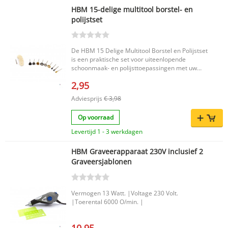
HBM 15-delige multitool borstel- en
polijstset
De HBM 15 Delige Multitool Borstel en Polijstset
is een praktische set voor uiteenlopende
schoonmaak- en polijsttoepassingen met uw
multitool. Dankzij de 15-delige samenstelling
2,95
beschikt u over meerdere borstels en
polijstaccessoires in één set, zodat u eenvoudig
Adviesprijs
€ 3,98
wisselt tussen verschillende werkzaamheden.
Belangrijkste voordelen 15-delige set voor
Op voorraad
veelzijdig gebruik met een multitool Geschikt
voor zowel borstelen als polijsten Handige set
Levertijd 1 - 3 werkdagen
voor verschillende toepassingen in één
verpakking Productkenmerken Merk: HBM
HBM Graveerapparaat 230V inclusief 2
Producttype: Multitool borstel- en polijstset
Graveersjablonen
Aantal delen: 15 EAN code: 7435125226210 Met
deze HBM multitool borstel en polijstset haalt u
een complete en praktische accessoire-set in
huis voor diverse klussen. Een overzichtelijke
Vermogen 13 Watt. |Voltage 230 Volt.
oplossing wanneer u op zoek bent naar een
|Toerental 6000 O/min. |
veelzijdige set voor uw multitool.
10,95