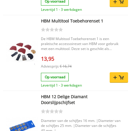
Op voorraad
Levertijd 1 - 3 werkdagen
HBM Multitool Toebehorenset 1
De HBM Multitool Toebehorenset 1 is een
praktische accessoireset van HBM voor gebruik
met een multitool. Deze set is geschikt als
aanvulling op je gereedschap en biedt een
13,95
handige oplossing wanneer je op zoek bent naar
bijpassende toebehoren voor uiteenlopende
Adviesprijs
€ 16,74
werkzaamheden. Belangrijkste voordelen
Handige toebehorenset voor multitool gebruik
Op voorraad
Uitgebreid inzetbaar als aanvulling op je
gereedschap Van het merk HBM
Levertijd 1 - 3 werkdagen
Productkenmerken Product: HBM Multitool
Toebehorenset 1 Merk: HBM EAN code:
HBM 12 Delige Diamant
7435124874894 Een betrouwbare keuze voor
Doorslijpschijfset
wie een compacte en functionele multitool
toebehorenset zoekt binnen het assortiment van
HBM.
Diameter van de schijfjes 16 mm. |Diameter van
de schijfjes 25 mm. |Diameter van de schijfjes
40 mm. |