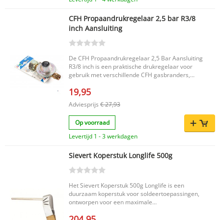
CFH Propaandrukregelaar 2,5 bar R3/8
inch Aansluiting
De CFH Propaandrukregelaar 2,5 Bar Aansluiting
R3/8 inch is een praktische drukregelaar voor
gebruik met verschillende CFH gasbranders,
waaronder de modellen ST500, ST1000, PZ6000
19,95
en GT8000. Deze propaan drukregelaar is
geschikt voor 5, 11 en 33 kg propaanflessen en
Adviesprijs
€ 27,93
zorgt voor de juiste werkdruk bij compatibele
toepassingen. Belangrijkste voordelen Geschikt
Op voorraad
voor CFH gasbranders zoals ST500, ST1000,
PZ6000 en GT8000 Te gebruiken met 5, 11 en 33
Levertijd 1 - 3 werkdagen
kg propaanflessen Zorgt voor de benodigde druk
bij gebruik van compatibele gasbranders
Sievert Koperstuk Longlife 500g
Productkenmerken Merk: CFH Type:
propaandrukregelaar Druk: 2,5 bar Aansluiting:
R3/8 inch EAN: 4001845521145 Deze CFH
propaandrukregelaar is een passende keuze
Het Sievert Koperstuk 500g Longlife is een
wanneer je een betrouwbare aansluiting en
duurzaam koperstuk voor soldeertoepassingen,
juiste drukverdeling zoekt voor compatibele
ontworpen voor een maximale
propaan toepassingen.
warmteoverdracht en een lange levensduur. Dit
204,95
toebehoren is geschikt om tot wel 1.500 meter te