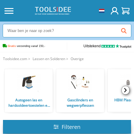
Uitstekend
Gratis
 verzending vanaf 150,-
Toolsidee.com
>
Lassen en Solderen
>
Overige
Autogeen las en
Gascilinders en
HBM Plasma
hardsoldeertoestelen en
wegwerpflessen
Soldeerbranders
Filteren