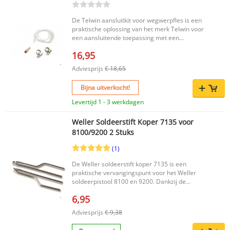
professioneel en intensief gebruik. Een
betrouwbare dakbrander voor wie zoekt naar
De Telwin aansluitkit voor wegwerpfles is een
efficiënt werken met een sterke, stabiele vlam.
praktische oplossing van het merk Telwin voor
een aansluitende toepassing met een
wegwerpfles. Deze aansluitkit is een handige
16,95
keuze voor wie op zoek is naar een passend
accessoire binnen het Telwin-assortiment.
Adviesprijs
€ 18,65
Belangrijkste voordelen Origineel product van
het merk Telwin Geschikt als aansluitkit voor
Bijna uitverkocht!
wegwerpfles Handige en doelgerichte oplossing
voor uw toepassing Productkenmerken Merk:
Levertijd 1 - 3 werkdagen
Telwin Producttype: aansluitkit voor wegwerpfles
EAN code: 8004897414355 Zo kiest u voor een
Weller Soldeerstift Koper 7135 voor
Telwin aansluitkit die aansluit bij de specificaties
8100/9200 2 Stuks
van uw toepassing en de kwaliteit die u van het
merk Telwin mag verwachten.
(1)
De Weller soldeerstift koper 7135 is een
praktische vervangingspunt voor het Weller
soldeerpistool 8100 en 9200. Dankzij de
uitvoering in koper is deze soldeerstift geschikt
6,95
voor nauwkeurig soldeerwerk en een
betrouwbare aansluiting binnen uw bestaande
Adviesprijs
€ 9,38
Weller gereedschap. Deze set wordt geleverd
per 2 stuks, zodat u direct een reserve bij de