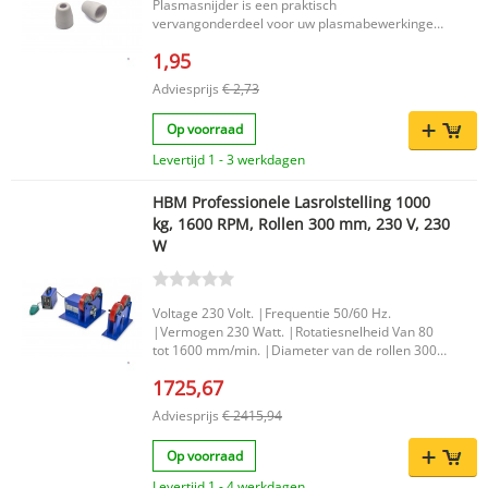
Plasmasnijder is een praktisch
vervangonderdeel voor uw plasmabewerkingen.
Deze keramische cup is speciaal bedoeld voor
1,95
gebruik met de HBM CUT 40 plasmasnijder en
sluit goed aan op het originele HBM-systeem.
Adviesprijs
€ 2,73
Ideaal als u op zoek bent naar een passende
vervanging met de vertrouwde HBM-kwaliteit.
Op voorraad
Belangrijkste voordelen Geschikt voor de HBM
CUT 40 plasmasnijder Origineel HBM-onderdeel
Levertijd 1 - 3 werkdagen
Handig als vervanging van een versleten
keramische cup Productkenmerken Merk: HBM
HBM Professionele Lasrolstelling 1000
Producttype: Keramische cup EAN code:
kg, 1600 RPM, Rollen 300 mm, 230 V, 230
7435124869845 Met deze HBM keramische cup
W
zorgt u voor een passende en betrouwbare
oplossing binnen uw HBM CUT 40 plasmasnijder.
Een eenvoudige keuze voor wie een compatibel
HBM-onderdeel zoekt.
Voltage 230 Volt. |Frequentie 50/60 Hz.
|Vermogen 230 Watt. |Rotatiesnelheid Van 80
tot 1600 mm/min. |Diameter van de rollen 300
mm. |Breedte van de rollen 50 mm. |
1725,67
Adviesprijs
€ 2415,94
Op voorraad
Levertijd 1 - 4 werkdagen