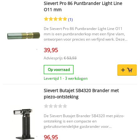
Sievert Pro 86 Puntbrander Light Line
O11 mm
(1)
De Sievert Pro 86 Puntbrander Light Line O11
mm is een puntbranderkop met een fijne vlam,
ontworpen voor precies en verfijnd werk. Deze
branderkop is geschikt voor toepassingen zoals
39,95
goud- en zilversmeden en voor zilversolderen.
Dankzij het compacte ontwerp en de gerichte
Adviesprijs
€ 53,93
vlam is dit een praktische keuze voor
nauwkeurige branderwerkzaamheden binnen de
Op voorraad
Sievert Pro 86 serie. Belangrijkste voordelen
Fijne vlam voor nauwkeurig en gedetailleerd
Levertijd 1 - 3 werkdagen
werk Geschikt voor goud- en zilversmidwerk en
zilversolderen Compact en licht uitgevoerd voor
Sievert Butajet SB4320 Brander met
praktisch gebruik Productkenmerken Merk:
piezo-ontsteking
Sievert Serie: Sievert Pro 86 Type: Gasbrander,
toebehoren Vermogen: 0.25 kW Gasverbruik: 20
g/h Diameter branderkop: 8 mm Netto gewicht:
0.04 kg Materiaal: Overig Met piëzo-ontsteking:
De Sievert Butajet Brander SB4320 met piëzo-
Nee EAN: 7314528842046 Zoekt u een
ontsteking is een compacte en
puntbranderkop met fijne vlam voor precies
gebruiksvriendelijke gasbrander voor
branderwerk? Dan is deze Sievert Pro 86
nauwkeurige vlamcontrole. Dankzij de
Puntbrander Light Line O11 mm een
96,95
automatische piëzo-ontsteking, ergonomische