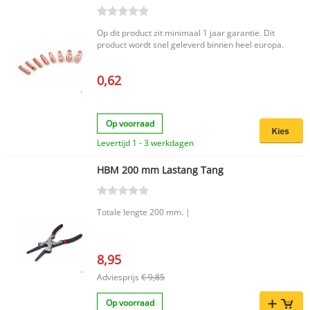
lichtboogstraling tijdens laswerkzaamheden
Productkenmerken Merk: HBM Afmetingen: 174
x 522 cm Breedte: 522 cm Lengte: 174 cm EAN
Op dit product zit minimaal 1 jaar garantie. Dit
code: 7435125982987 Met dit HBM lasgordijn
product wordt snel geleverd binnen heel europa.
creëer je snel een afgeschermde werkplek die
meebeweegt met jouw werkzaamheden. Een
handige keuze voor wie veiligheid en flexibiliteit
0,62
wil combineren in de werkplaats.
Op voorraad
Levertijd 1 - 3 werkdagen
HBM 200 mm Lastang Tang
Totale lengte 200 mm. |
8,95
Adviesprijs
€ 9,85
Op voorraad