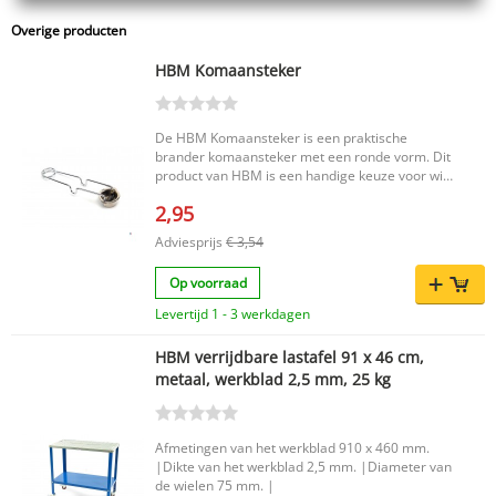
Overige producten
HBM Komaansteker
De HBM Komaansteker is een praktische
brander komaansteker met een ronde vorm. Dit
product van HBM is een handige keuze voor wie
op zoek is naar een functionele aansteker met
2,95
een eenvoudige en duidelijke toepassing. Dankzij
het compacte ontwerp is deze komaansteker
Adviesprijs
€ 3,54
geschikt voor dagelijks gebruik binnen de
categorie brander- en aansteekproducten.
Op voorraad
Belangrijkste voordelen Praktische
komaansteker van HBM Ronde uitvoering
Levertijd 1 - 3 werkdagen
Geschikt voor gebruik als brander komaansteker
Productkenmerken Merk: HBM Producttype:
HBM verrijdbare lastafel 91 x 46 cm,
Brander komaansteker rond EAN code:
metaal, werkblad 2,5 mm, 25 kg
7435125140127 Kies voor de HBM
Komaansteker als je een eenvoudige,
merkgebonden oplossing zoekt binnen het
assortiment aan brander- en
Afmetingen van het werkblad 910 x 460 mm.
aansteekproducten.
|Dikte van het werkblad 2,5 mm. |Diameter van
de wielen 75 mm. |