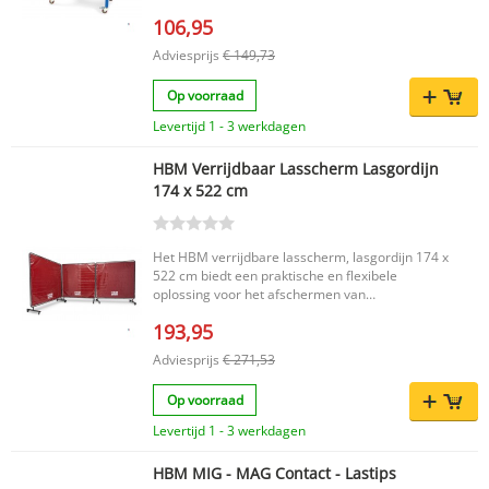
106,95
Adviesprijs
€ 149,73
Op voorraad
Levertijd 1 - 3 werkdagen
HBM Verrijdbaar Lasscherm Lasgordijn
174 x 522 cm
Het HBM verrijdbare lasscherm, lasgordijn 174 x
522 cm biedt een praktische en flexibele
oplossing voor het afschermen van
laswerkzaamheden. Dit robuuste lasgordijn
193,95
bestaat uit 3 gelijke delen, waardoor je het
eenvoudig op verschillende manieren kunt
Adviesprijs
€ 271,53
neerzetten en aanpassen aan jouw werkruimte.
Zo werk je veilig en efficiënt, met een duidelijke
Op voorraad
afscherming tegen vonken en lichtboogstraling.
Belangrijkste voordelen Verrijdbaar ontwerp
Levertijd 1 - 3 werkdagen
voor eenvoudig verplaatsen en flexibel gebruik
Bestaat uit 3 gelijke delen voor verschillende
HBM MIG - MAG Contact - Lastips
opstellingen Biedt bescherming tegen vonken en