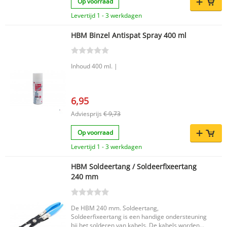
Op voorraad
hand heeft. Belangrijkste voordelen Geschikt
voor Weller soldeerpistolen 8100 en 9200
Levertijd 1 - 3 werkdagen
Gemaakt van koper Wordt geleverd in een
verpakking van 2 stuks Productkenmerken Merk:
HBM Binzel Antispat Spray 400 ml
Weller Type: Soldeerpistolen Vorm: Overig Netto
gewicht: 0,019 kg EAN: 4003019294008 Met de
Weller soldeerstift 7135 kiest u voor een
passende en handige oplossing voor het
Inhoud 400 ml. |
vervangen van uw soldeerstift bij de modellen
8100 en 9200.
6,95
Adviesprijs
€ 9,73
Op voorraad
Levertijd 1 - 3 werkdagen
HBM Soldeertang / Soldeerfixeertang
240 mm
De HBM 240 mm. Soldeertang,
Soldeerfixeertang is een handige ondersteuning
bij het solderen van kabels. De kabels worden