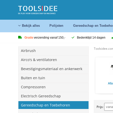
Bekijk alles
Polijsten
Gereedschap en Toebeho
Gratis
verzending vanaf 150,-
Bedenktijd 14 dagen
Toolsidee.co
Airbrush
Airco's & ventilatoren
Bevestigingsmateriaal en ankerwerk
Buiten en tuin
Afs
Compressoren
Electrisch Gereedschap
Gereedschap en Toebehoren
Prijs: