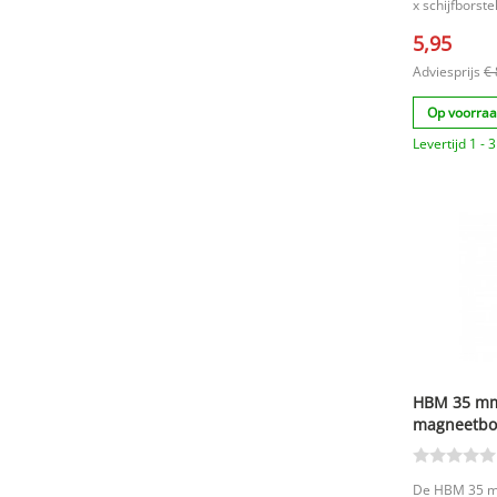
x schijfborst
|Maximaal to
5,95
Adviesprijs
€ 
Op voorra
Levertijd 1 -
HBM 35 mm
magneetboo
1500 W 140
De HBM 35 m