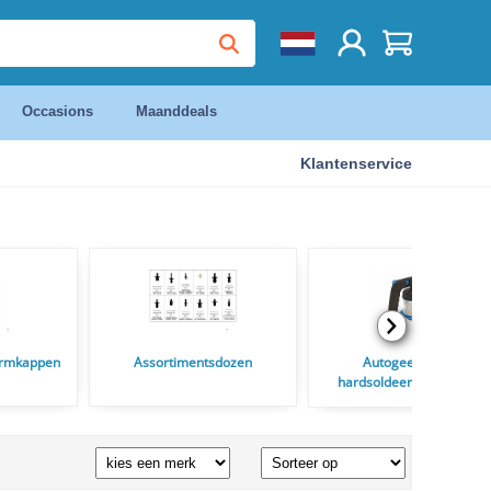
Occasions
Maanddeals
Klantenservice
ermkappen
Assortimentsdozen
Autogeen las en
hardsoldeertoestelen en
Soldeerbranders