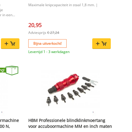
oplossing
e
Maximale knipcapaciteit in staal 1,8 mm. |
 ruimte.
je
r in een
kmoertang.
20,95
rk je snel en
dklinkmoeren
Adviesprijs
€ 27,24
 oplossing
gen met een
Bijna uitverkocht!
Levertijd 1 - 3 werkdagen
ier ¼"
slipvrije
rialen
n eenvoudig
en
vendraaier.
 voor
en.
ormachine
HBM Professionele blindklinkmoertang
00 N,
voor accuboormachine MM en inch maten