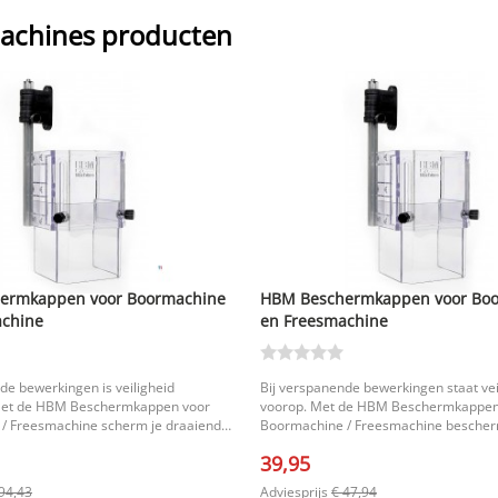
achines producten
ermkappen voor Boormachine
HBM Beschermkappen voor Bo
achine
en Freesmachine
de bewerkingen is veiligheid
Bij verspanende bewerkingen staat vei
Met de HBM Beschermkappen voor
voorop. Met de HBM Beschermkappen
/ Freesmachine scherm je draaiende
Boormachine / Freesmachine bescherm
ef af en werk je beschermd tegen
tegen eventueel wegschietende spane
39,95
e spanen en eventueel koelmiddel.
koelmiddel. De transparante bescher
nte beschermkap zorgt ervoor dat je
schermt draaiende delen van de machi
94,43
Adviesprijs
€ 47,94