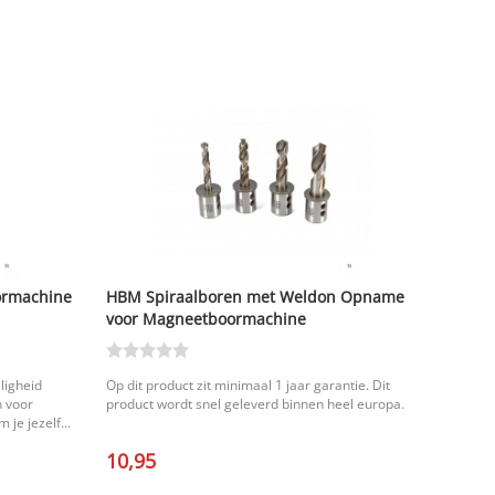
ormachine
HBM Spiraalboren met Weldon Opname
voor Magneetboormachine
ligheid
Op dit product zit minimaal 1 jaar garantie. Dit
 voor
product wordt snel geleverd binnen heel europa.
 je jezelf
n en/of
10,95
mkap
ne af en is