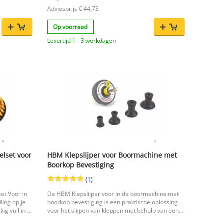
els achter
Adviesprijs
€ 44,73
Ideaal
mme
Op voorraad
els met uw
Levertijd 1 - 3 werkdagen
ltang
d popnagelen
n popnagels
of
dige
lset voor
HBM Klepslijper voor Boormachine met
g popnagels
Boorkop Bevestiging
ne. Dankzij
biliteit met
(1)
lpstuk een
t Voor in
De HBM Klepslijper voor in de boormachine met
ingen.
ing op je
boorkop bevestiging is een praktische oplossing
g vuil in en
voor het slijpen van kleppen met behulp van een
 borstels
boormachine. Dankzij de boorkop bevestiging is