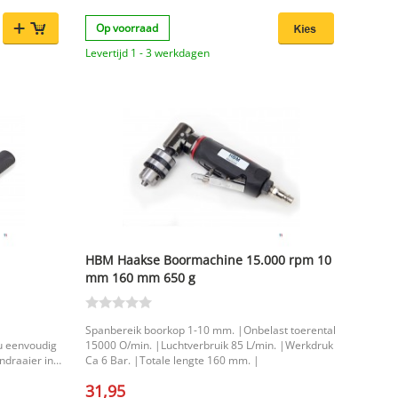
uik als voor
p wordt
Op voorraad
zodat je
e het beste
Levertijd 1 - 3 werkdagen
en en/of
ren klusser
pen je om
e
die het
met meer
HBM Haakse Boormachine 15.000 rpm 10
mm 160 mm 650 g
Spanbereik boorkop 1-10 mm. |Onbelast toerental
u eenvoudig
15000 O/min. |Luchtverbruik 85 L/min. |Werkdruk
draaier in
Ca 6 Bar. |Totale lengte 160 mm. |
tuk is
31,95
en en maakt