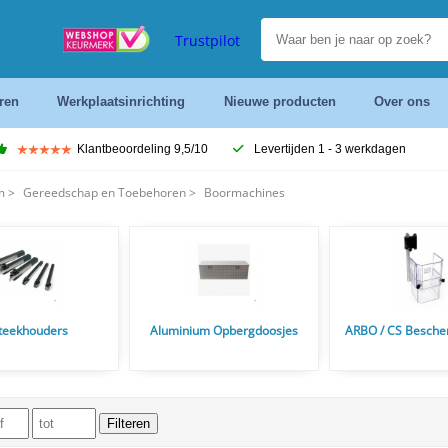
Trustpilot
ren
Werkplaatsinrichting
Nieuwe producten
Over ons
Klantbeoordeling 9,5/10
Levertijden 1 - 3 werkdagen
m
>
Gereedschap en Toebehoren
>
Boormachines
teekhouders
Aluminium Opbergdoosjes
ARBO / CS Besch