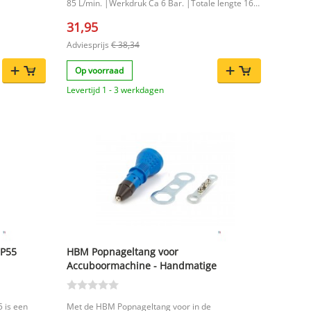
85 L/min. |Werkdruk Ca 6 Bar. |Totale lengte 160
 te houden.
zijdige set
mm. |
31,95
en rond het
tig
Adviesprijs
€ 38,34
egels,
Op voorraad
-, schuur-
Levertijd 1 - 3 werkdagen
t
or
eren met
n rond het
is voor het
dnekkig
euze voor
er wil
DP55
HBM Popnageltang voor
Accuboormachine - Handmatige
Popnageltang
 is een
Met de HBM Popnageltang voor in de