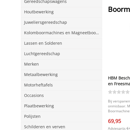
Gereedschapswagens
Boorm
Houtbewerking
Juweliersgereedschap
Kolomboormachines en Magneetboormachines
Lassen en Solderen
Luchtgereedschap
Merken
Metaalbewerking
HBM Besch
en Freesm
Motorheftafels
Occasions
Bij verspanen
Plaatbewerking
onmisbaar. 
Boormachine 
delen effecti
Polijsten
69,95
wegschietend
De transpara
Schilderen en verven
Adviesprijs
€ 