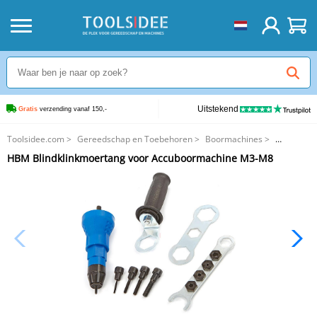
Uitstekend
Gratis
 verzending vanaf 150,-
Toolsidee.com
>
Gereedschap en Toebehoren
>
Boormachines
>
HBM Blindklinkmoertang voor Accuboormachine M3-M8
HBM Blindklinkmoertang voor Accuboormachine M3-M8