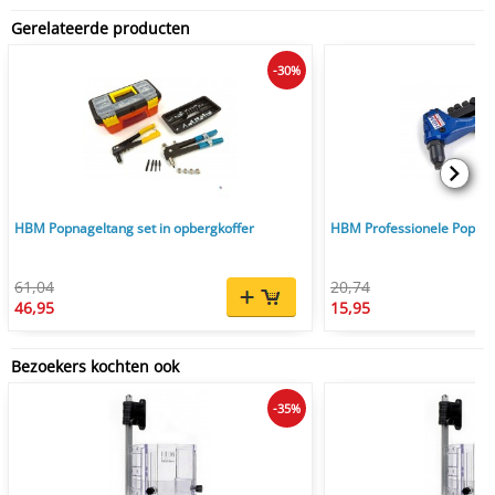
Gerelateerde producten
-30%
HBM Popnageltang set in opbergkoffer
HBM Professionele Popnag
61,04
20,74
46,95
15,95
Bezoekers kochten ook
-35%