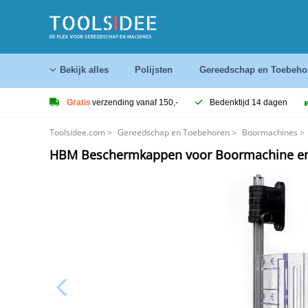
Bekijk alles
Polijsten
Gereedschap en Toebeho
Gratis
verzending vanaf 150,-
Bedenktijd 14 dagen
Toolsidee.com
>
Gereedschap en Toebehoren
>
Boormachines
>
HBM Beschermkappen voor Boormachine en