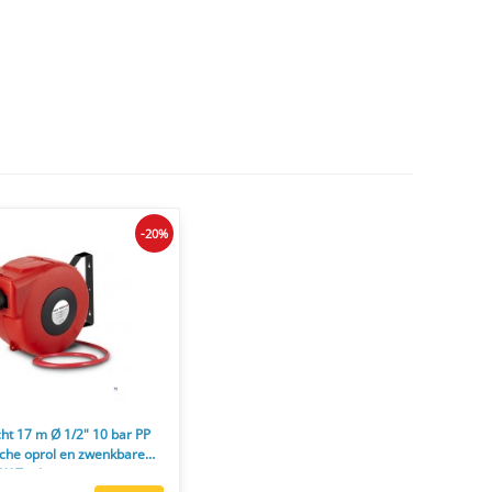
-20%
ht 17 m Ø 1/2" 10 bar PP
che oprol en zwenkbare
W Tools