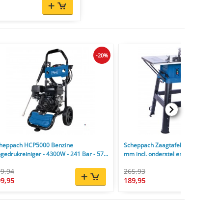
-20%
heppach HCP5000 Benzine
Scheppach Zaagtafel HS254 2200
gedrukreiniger - 4300W - 241 Bar - 570
mm incl. onderstel en zaagblad 24
9,94
265,93
9,95
189,95