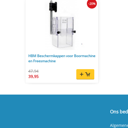
-20%
HBM Beschermkappen voor Boormachine
en Freesmachine
47,94
39,95
Ons bedr
Algemen