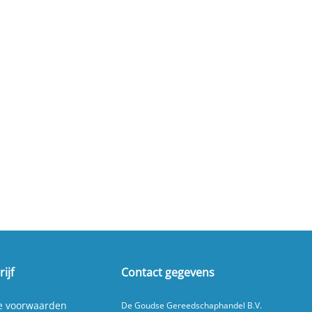
ijf
Contact gegevens
e voorwaarden
De Goudse Gereedschaphandel B.V.