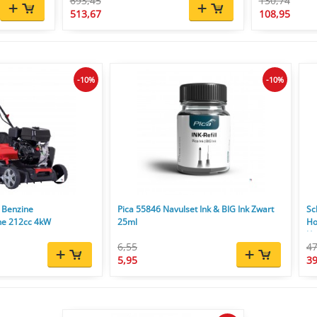
693,45
130,74
513,67
108,95
-10%
-10%
 Benzine
Pica 55846 Navulset Ink & BIG Ink Zwart
Sc
ne 212cc 4kW
25ml
Ho
l/u
6,55
47
5,95
39