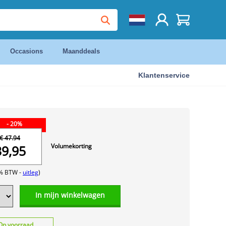
Occasions
Maanddeals
Klantenservice
- 20%
€ 47.94
Volumekorting
39,95
1% BTW -
uitleg
)
In mijn winkelwagen
Op voorraad