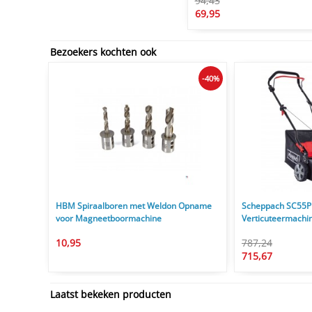
94,43
69,95
Bezoekers kochten ook
-40%
HBM Spiraalboren met Weldon Opname
Scheppach SC55P
voor Magneetboormachine
Verticuteermachi
10,95
787,24
715,67
Laatst bekeken producten