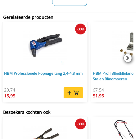
Gerelateerde producten
-30%
HBM Professionele Popnageltang 2,4-4,8 mm
HBM Profi Blindklinkmoert
Stalen Blindmoeren
20,74
67,54
15,95
51,95
Bezoekers kochten ook
-30%