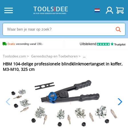
Uitstekend
Gratis
 verzending vanaf 150,-
Toolsidee.com
>
Gereedschap en Toebehoren
>
Popnageltangen en Popnagels
>
HBM 104-delige professionele blindklinkmoertangset in koffer,
HBM 104-delige professionele blindklinkmoertangset in koffer, M3-M10,
M3-M10, 325 cm
325 cm