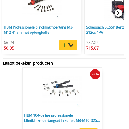
HBM Professionele blindklinkmoertang M3-
Scheppach SC55P Benzine
M12 41 cm met opbergkoffer
212cc 4kW
66,24
787,24
50,95
715,67
Laatst bekeken producten
-20%
HBM 104-delige professionele
blindklinkmoertangset in koffer, M3-M10, 325
cm