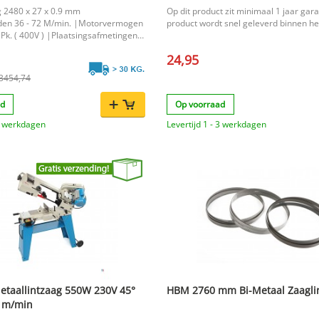
 2480 x 27 x 0.9 mm
Op dit product zit minimaal 1 jaar gara
en 36 - 72 M/min. |Motorvermogen
product wordt snel geleverd binnen he
 Pk. ( 400V ) |Plaatsingsafmetingen
0 cm. l x b x h |Rond 225 mm.
24,95
5 x 180 mm. |Rond 100 mm. |Vierkant
. |Rond 160 mm. |Vierkant 160 x
 3454,74
ad
Op voorraad
 4 werkdagen
Levertijd 1 - 3 werkdagen
taallintzaag 550W 230V 45°
HBM 2760 mm Bi-Metaal Zaagli
 m/min