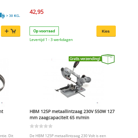
1335X13X0,65 mm bimetaal lintzaagblad en
ervaar het ultieme gemak en vakmanschap bij uw
42,95
volgende metaalbewerkingsproject!
Op voorraad
Levertijd 1 - 3 werkdagen
nt
HBM 125P metaallintzaag 230V 550W 127
mm zaagcapaciteit 65 m/min
ntie. Dit
De HBM 125P metaallintzaag 230 Volt is een