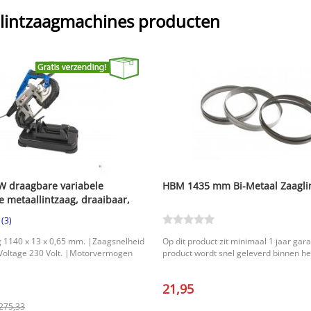
lintzaagmachines producten
 draagbare variabele
HBM 1435 mm Bi-Metaal Zaagli
 metaallintzaag, draaibaar,
230 V
(3)
 1140 x 13 x 0,65 mm. |Zaagsnelheid
Op dit product zit minimaal 1 jaar gara
Voltage 230 Volt. |Motorvermogen
product wordt snel geleverd binnen he
21,95
275,33