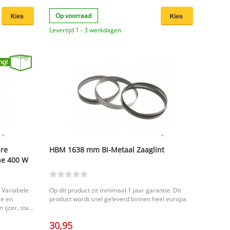
Op voorraad
Levertijd 1 - 3 werkdagen
are
HBM 1638 mm Bi-Metaal Zaaglint
ne 400 W
 Variabele
Op dit product zit minimaal 1 jaar garantie. Dit
ge en
product wordt snel geleverd binnen heel europa.
ijzer, staal,
nettogewicht
30,95
lintzaag