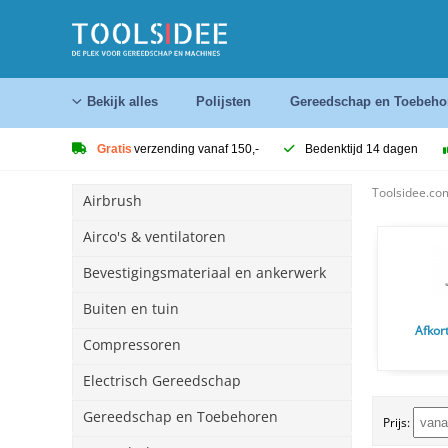
Bekijk alles
Polijsten
Gereedschap en Toebeho
Gratis
verzending vanaf 150,-
Bedenktijd 14 dagen
Toolsidee.co
Airbrush
Airco's & ventilatoren
Bevestigingsmateriaal en ankerwerk
Buiten en tuin
Afkor
Compressoren
Electrisch Gereedschap
Gereedschap en Toebehoren
Prijs: