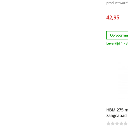
product wordt
42,95
Op voorra
Levertijd 1 -
HBM 275 me
zaagcapaci