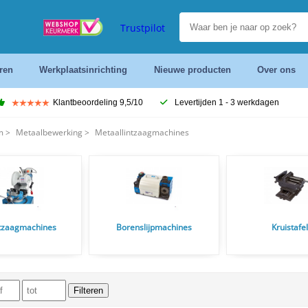
Trustpilot
ren
Werkplaatsinrichting
Nieuwe producten
Over ons
Klantbeoordeling 9,5/10
Levertijden 1 - 3 werkdagen
m
>
Metaalbewerking
>
Metaallintzaagmachines
tzaagmachines
Borenslijpmachines
Kruistafe