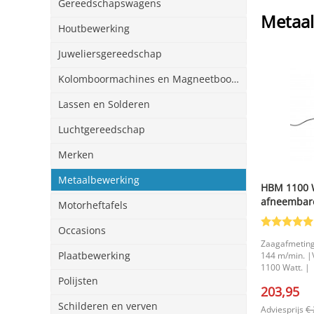
Gereedschapswagens
Metaal
Houtbewerking
Juweliersgereedschap
Kolomboormachines en Magneetboormachines
Lassen en Solderen
Luchtgereedschap
Merken
Metaalbewerking
HBM 1100 W
afneembare
Motorheftafels
144 m/mn, 
Occasions
Zaagafmeting
Plaatbewerking
144 m/min. |
1100 Watt. |
Polijsten
203,95
Schilderen en verven
Adviesprijs
€ 