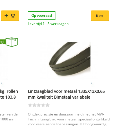
Zo werk je
locatie, met
auwkeurig en
Op voorraad
n werkplaats
Levertijd 1 - 3 werkdagen
oper
nettogewicht
g, rollen
Lintzaagblad voor metaal 1335X13X0,65
bineert
te 103,8
mm kwaliteit Bimetaal variabele
één
vertanding 10/14 tanden MW-Tech
 keuze voor
r je ook
eter van de
Ontdek precisie en duurzaamheid met het MW-
n 1000 mm.
Tech lintzaagblad voor metaal, speciaal ontwikkeld
voor veeleisende toepassingen. Dit hoogwaardig
bimetaal zaagblad is voorzien van een variabele