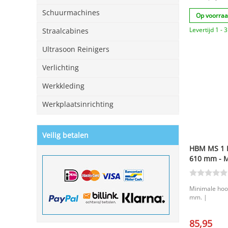
Schuurmachines
Op voorra
Levertijd 1 -
Straalcabines
Ultrasoon Reinigers
Verlichting
Werkkleding
Werkplaatsinrichting
Veilig betalen
HBM MS 1 R
610 mm - 
Minimale hoo
mm. |
85,95