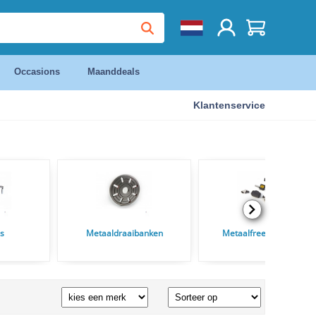
Occasions
Maanddeals
Klantenservice
ls
Metaaldraaibanken
Metaalfreesmachines