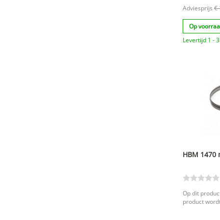
Adviesprijs
€ 
Op voorra
Levertijd 1 -
HBM 1470 m
Op dit product
product wordt