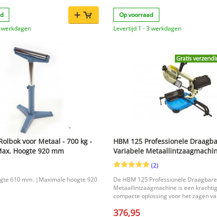
ad
Op voorraad
 3 werkdagen
Levertijd 1 - 3 werkdagen
olbok voor Metaal - 700 kg -
HBM 125 Professionele Draagb
Max. Hoogte 920 mm
Variabele Metaallintzaagmachi
230 V 125 mm 25 kg
(2)
gte 610 mm. |Maximale hoogte 920
De HBM 125 Professionele Draagbare
Metaallintzaagmachine is een krachti
compacte oplossing voor het zagen van 
aluminium en koper. Dankzij het lage 
376,95
van slechts 25 kg neem je deze metaal