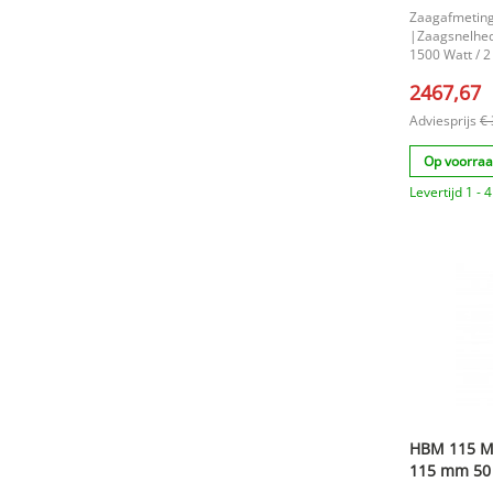
Zaagafmeting
|Zaagsnelhed
1500 Watt / 2
70 x 155 x 13
2467,67
|Vierkant 24
100 x 100 mm
Adviesprijs
€
115 mm. |
Op voorra
Levertijd 1 -
HBM 115 Me
115 mm 50