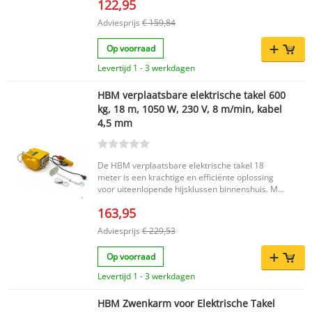
122,95
Adviesprijs
€ 159,84
Op voorraad
Levertijd 1 - 3 werkdagen
HBM verplaatsbare elektrische takel 600
kg, 18 m, 1050 W, 230 V, 8 m/min, kabel
4,5 mm
De HBM verplaatsbare elektrische takel 18
meter is een krachtige en efficiënte oplossing
voor uiteenlopende hijsklussen binnenshuis. Met
een hijscapaciteit van 600 kg en een hijssnelheid
163,95
van 8 m/min biedt deze elektrische takel
betrouwbare prestaties in onder meer de
Adviesprijs
€ 229,53
garage, schuur of werkplaats. Dankzij het
compacte en verplaatsbare ontwerp is deze
Op voorraad
takel praktisch in gebruik en eenvoudig te
integreren in verschillende ruimtes.
Levertijd 1 - 3 werkdagen
Belangrijkste voordelen Krachtige elektrische
takel met een hijscapaciteit tot 600 kg
HBM Zwenkarm voor Elektrische Takel
Hijssnelheid van 8 m/min voor efficiënt werken