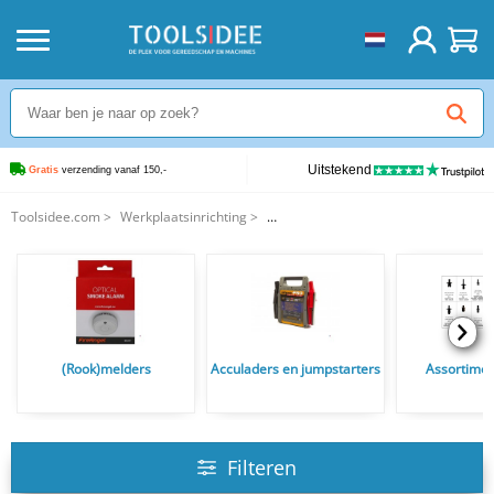
Uitstekend
Gratis
 verzending vanaf 150,-
Toolsidee.com
>
Werkplaatsinrichting
>
Electrische Takels, Kettingtakels en Autolieren
(Rook)melders
Acculaders en jumpstarters
Assortime
Filteren