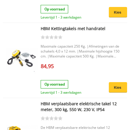
Op voorraad
Levertijd 1 - 3 werkdagen
HBM Kettingtakels met handratel
Maximale capaciteit 250 Kg. |Afmetingen van de
schakels 4,0 x 12 mm. |Maximale hijshoogte 150
cm. |Maximale capaciteit 500 Kg. |Maximale
hijshoogte 250 cm. |Maximale capaciteit 750 Kg.
84,95
|Afmetingen van de schakels 5,0 x 15 mm.
|Maximale hijshoogte 300 cm. |Maximale
capaciteit 1500 Kg. |Afmetingen van de schakels
7,1 x 21 mm. |
Op voorraad
Levertijd 1 - 3 werkdagen
HBM verplaatsbare elektrische takel 12
meter, 300 kg, 550 W, 230 V, IP54
De HBM verplaatsbare elektrische takel 12