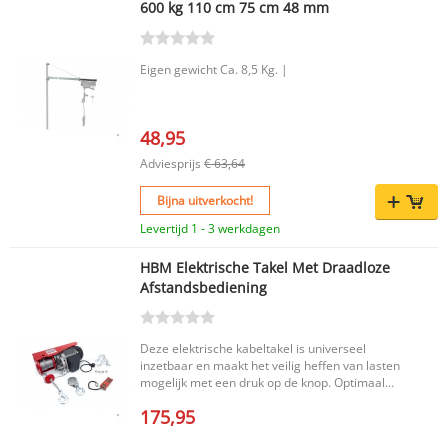
600 kg 110 cm 75 cm 48 mm
Geschikt voor gebruik binnenshuis, zoals in
garage of schuur Voorzien van noodrem en
limietfunctie voor veilig gebruik Compact en
verplaatsbaar ontwerp met een gewicht van 20
Eigen gewicht Ca. 8,5 Kg. |
kg Productkenmerken Merk: HBM EAN:
7435126013093 Voltage: 230 V Ampèrage: 4,6 A
Vermogen: 1.050 W Hijscapaciteit: 600 kg
Trekkracht: 600 KG/CM2 Hijssnelheid: 8 m/min
48,95
Diameter van de kabel: 4,5 mm Isolatieklasse: B
Adviesprijs
€ 63,64
Lengte: 18 cm De HBM verplaatsbare elektrische
takel combineert kracht, gebruiksgemak en
veiligheid in één compact model. Een praktische
Bijna uitverkocht!
keuze voor wie op zoek is naar een betrouwbare
Levertijd 1 - 3 werkdagen
elektrische takel voor dagelijks hijswerk.
HBM Elektrische Takel Met Draadloze
Afstandsbediening
Deze elektrische kabeltakel is universeel
inzetbaar en maakt het veilig heffen van lasten
mogelijk met een druk op de knop. Optimaal
geschikt voor veel hijswerk in huis, de tuin,
175,95
werkplaats, landbouw en industrie.