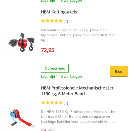
Levertijd 1 - 3 werkdagen
verplaatsbare takel voor dagelijkse
hijswerkzaamheden.
HBM Kettingtakels
(1)
Maximale capaciteit 1000 Kg. |Maximale
hijshoogte 300 cm. |Maximale capaciteit 2000
Kg. |
72,95
Op voorraad
Levertijd 1 - 3 werkdagen
HBM Professionele Mechanische Lier
1130 kg, 6 Meter Band
(1)
De HBM 1130 Kg. Professionele Mechanische
Lier met 6 Meter Band is een compacte en
krachtige handlier voor uiteenlopende hijs- en
treksituaties. Dankzij de band in plaats van een