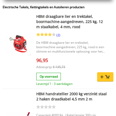
Electrische Takels, Kettingtakels en Autolieren producten
HBM draagbare lier en trektakel,
boormachine-aangedreven, 225 kg, 12
m staalkabel, 4 mm, rood
(2)
De HBM draagbare lier en trektakel,
boormachine aangedreven, 225 kg, rood is een
slimme en multifunctionele oplossing voor het
verplaatsen of strak trekken van zware lasten.
96,95
Deze compacte lier werkt zonder auto-accu en
kan eenvoudig worden aangedreven met een
Adviesprijs
€ 135,73
(accu)boormachine op de ingaande as. Ook een
handratel kan worden gebruikt, waardoor je
Op voorraad
flexibel bent in uiteenlopende situaties. Dankzij
de ingebouwde vertragingskast levert de lier al
Levertijd 1 - 3 werkdagen
met een klein ingangskoppel een maximale
trekkracht van 225 kg. Belangrijkste voordelen
HBM handratellier 2000 kg verzinkt staal
Boormachine-aangedreven lier: geen auto-accu
2 haken draadkabel 4,5 mm 2 m
nodig Maximale trekkracht tot 225 kg Compact
en draagbaar dankzij het handvat bovenop
Snelle kabelbediening via ontkoppelbare
trommel Stevige combinatie van slagvast
Capaciteit 4000 Kg. |Kabel lengte 300 cm.