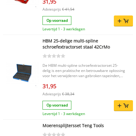
31,95
Adviesprijs
€ 41,54
Op voorraad
Levertijd 1 - 3 werkdagen
HBM 25-delige multi-spline
schroefextractorset staal 42CrMo
De HBM multi-spline schroefextractorset 25-
delig is een praktische en betrouwbare oplossing
voor het verwijderen van gebroken tapeinden,
bouten, inbusbouten en fittingen. Dankzij het
31,95
innovatieve spiraalprofiel grijpt de extractor
stevig vast in de schroefkop, zodat vastzittende
Adviesprijs
€ 38,34
of beschadigde bevestigingen veilig kunnen
worden losgemaakt. De set is vervaardigd uit
Op voorraad
sterk 42CrMo medium-koolstoflegeringsstaal en
wordt geleverd in een stevige koffer voor
Levertijd 1 - 3 werkdagen
overzichtelijke opslag en gemakkelijk transport.
Belangrijkste voordelen Geschikt voor het
Moerensplijtersset Teng Tools
verwijderen van gebroken tapeinden, bouten,
inbusbouten en fittingen Spiraalprofiel voor extra