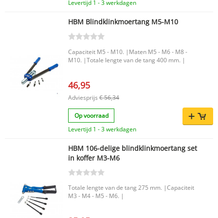
Levertijd 1 - 3 werkdagen
praktische oplossing voor het duurzaam
blindklinkmoeren in de maten M3 tot en met M6
verbinden van materialen waarbij kracht en
Wordt geleverd inclusief 100 stalen blindmoeren
betrouwbaarheid belangrijk zijn. Dankzij de
HBM Blindklinkmoertang M5-M10
Praktische blindklinkmoertang voor nauwkeurig
stevige uitvoering en veelzijdige maten is dit een
en efficiënt gebruik Productkenmerken Merk:
nuttige aanvulling voor elke werkplaats.
HBM Type tang: Blindklinkmoertang, Tangen
(set) VDE: Nee Set: Nee EAN code:
Capaciteit M5 - M10. |Maten M5 - M6 - M8 -
7435125015005 Met de HBM Profi
M10. |Totale lengte van de tang 400 mm. |
Blindklinkmoertang M3 – M6 incl. 100 Stalen
Blindmoeren kies je voor een functionele en
direct inzetbare oplossing voor het plaatsen van
46,95
blindklinkmoeren. Een handige toevoeging voor
Adviesprijs
€ 56,34
iedere werkplaats waar efficiënt en netjes
gewerkt wordt.
Op voorraad
Levertijd 1 - 3 werkdagen
HBM 106-delige blindklinkmoertang set
in koffer M3-M6
Totale lengte van de tang 275 mm. |Capaciteit
M3 - M4 - M5 - M6. |