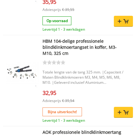
35,95
Adviesprijs
€ 39,55
Op voorraad
Levertijd 1 - 3 werkdagen
HBM 104-delige professionele
blindklinkmoertangset in koffer, M3-
M10, 325 cm
Totale lengte van de tang 325 mm. |Capaciteit /
Maten Blindklinkmoeren M3, M4, M5, M6, M8,
M10. |Geleverd inclusief Aluminium
Blindklinkmoeren 20 x M3.20 x M4.20 x M5.10 x
32,95
M6.10 x M8.10 x M10. |
Adviesprijs
€ 39,54
Bijna uitverkocht!
Levertijd 1 - 3 werkdagen
AOK professionele blindklinkmoertang