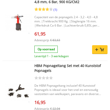
4,8 mm, 6 Bar, 900 KG/CM2
(1)
Capaciteit van de popnagels 2.4 - 3,2 - 4,0 - 4,8
mm. |Trekkracht 900 Kg. |Slaglengte 16 mm.
|Werkdruk Ca 6 Bar. |Luchtverbruik 0,85L per
slag. |
61,95
Adviesprijs
€ 83,63
Op voorraad
Levertijd 1 - 3 werkdagen
HBM Popnageltang Set met 40 Kunststof
Popnagels
De HBM Popnageltang inclusief 40 Kunststof
Popnagels is ideaal voor het snel en eenvoudig
vastzetten van wielkuipen, paravans en diverse
accessoires. Bij demontage breken kwetsbare
16,95
plastic nagels en clips vaak af, waardoor
vervanging nodig is. Met deze praktische set
Adviesprijs
€ 22,04