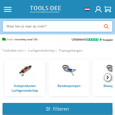
Uitstekend
Gratis
 verzending vanaf 150,-
Toolsidee.com
>
Luchtgereedschap
>
Popnageltangen
Actieproducten
Bandenpompen
Blaaspi
Luchtgereedschap
Filteren