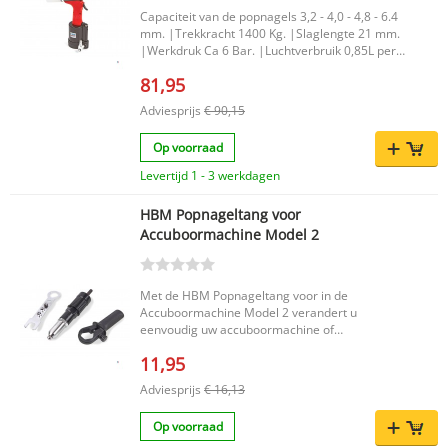
Capaciteit van de popnagels 3,2 - 4,0 - 4,8 - 6.4
mm. |Trekkracht 1400 Kg. |Slaglengte 21 mm.
|Werkdruk Ca 6 Bar. |Luchtverbruik 0,85L per
slag. |
81,95
Adviesprijs
€ 90,15
Op voorraad
Levertijd 1 - 3 werkdagen
HBM Popnageltang voor
Accuboormachine Model 2
Met de HBM Popnageltang voor in de
Accuboormachine Model 2 verandert u
eenvoudig uw accuboormachine of
accuschroevendraaier in een praktische
11,95
popnageltang. Dit hulpstuk is ontworpen voor
moeiteloos popnagelen en maakt het mogelijk
Adviesprijs
€ 16,13
om ook meerdere popnagels achter elkaar snel
en efficiënt te verwerken. Ideaal wanneer u op
Op voorraad
zoek bent naar een slimme oplossing voor het