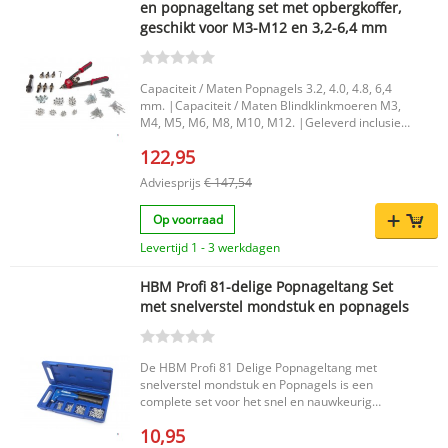
en popnageltang set met opbergkoffer,
geschikt voor M3-M12 en 3,2-6,4 mm
Capaciteit / Maten Popnagels 3.2, 4.0, 4.8, 6,4
mm. |Capaciteit / Maten Blindklinkmoeren M3,
M4, M5, M6, M8, M10, M12. |Geleverd inclusief
Aluminium Blindklinkmoeren 10 x M3.10 x M4.10
122,95
x M5.10 x M6.10 x M8.10 x M10.10 x M12. |
Adviesprijs
€ 147,54
Op voorraad
Levertijd 1 - 3 werkdagen
HBM Profi 81-delige Popnageltang Set
met snelverstel mondstuk en popnagels
De HBM Profi 81 Delige Popnageltang met
snelverstel mondstuk en Popnagels is een
complete set voor het snel en nauwkeurig
bevestigen van popnagels. Dankzij de
10,95
meegeleverde popnagels en het praktische