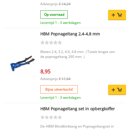
snelverstel mondstuk heb je direct alles bij de
Adviesprijs
€ 14,24
hand om efficiënt aan de slag te gaan. Deze set
is ideaal voor uiteenlopende bevestigingsklussen
Op voorraad
en biedt het gemak van een gebruiksklare
oplossing van HBM. Belangrijkste voordelen
Levertijd 1 - 3 werkdagen
Complete 81-delige set met popnageltang en
popnagels Snelverstel mondstuk voor praktisch
HBM Popnageltang 2,4-4,8 mm
en eenvoudig gebruik Geschikt voor
uiteenlopende bevestigingswerkzaamheden
Handige set van het merk HBM
Productkenmerken Merk: HBM Type tang:
Maten 2.4, 3.2, 4.0, 4.8 mm. |Totale lengte van
Popnageltang Set: Ja VDE: Nee EAN code:
de popnageltang 260 mm. |
7435125022072 Met deze HBM Profi
popnageltang kies je voor een complete en
praktische set die direct inzetbaar is. Een
8,95
handige oplossing voor wie op zoek is naar een
Adviesprijs
€ 11,64
veelzijdige popnagelset met het gemak van een
snelverstel mondstuk.
Bijna uitverkocht!
Levertijd 1 - 3 werkdagen
HBM Popnageltang set in opbergkoffer
De HBM Blindklinktang en Popnageltangset in