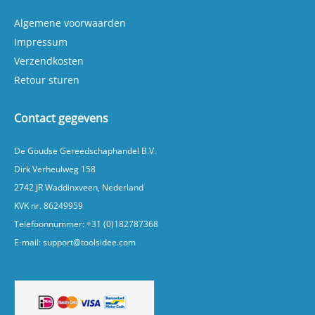
model 2.
Algemene voorwaarden
Impressum
Verzendkosten
Retour sturen
Contact gegevens
De Goudse Gereedschaphandel B.V.
Dirk Verheulweg 158
2742 JR Waddinxveen, Nederland
KVK nr. 86249959
Telefoonnummer:
+31 (0)182787368
E-mail:
support@toolsidee.com