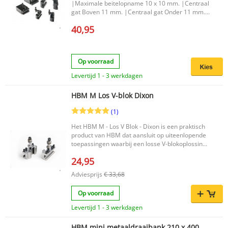
|Maximale beitelopname 10 x 10 mm. |Centraal
gat Boven 11 mm. |Centraal gat Onder 11 mm.
|Hoogte moederblok 31 mm. |Deze set bestaat
40,95
uit 1 moederblok,3 beitelblokken. |Afmetingen
van het moederblok 67 x 67 mm. |Maximale
beitelopname 20 x 20 mm. |Centraal gat Onder
20 mm. |Hoogte moederblok 49 mm. |
Op voorraad
Levertijd 1 - 3 werkdagen
HBM M Los V-blok Dixon
(1)
Het HBM M - Los V Blok - Dixon is een praktisch
product van HBM dat aansluit op uiteenlopende
toepassingen waarbij een losse V-blokoplossing
gewenst is. Dankzij de duidelijke
24,95
productbenaming en betrouwbare HBM-kwaliteit
is dit een logische keuze voor wie gericht zoekt
Adviesprijs
€ 33,68
naar een los V blok binnen het assortiment van
Dixon. Belangrijkste voordelen Praktisch los V-
Op voorraad
blok voor diverse toepassingen Onderdeel van
het HBM-assortiment Duidelijk identificeerbaar
Levertijd 1 - 3 werkdagen
dankzij EAN-code 7435124991904
Productkenmerken Productnaam: HBM M - Los V
HBM mini metaaldraaibank 210 x 400