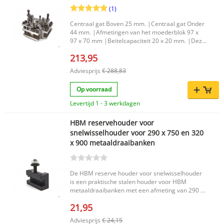
540-015
(1)
Centraal gat Boven 25 mm. |Centraal gat Onder
44 mm. |Afmetingen van het moederblok 97 x
97 x 70 mm |Beitelcapaciteit 20 x 20 mm. |Deze
set bestaat uit 3 Blokken geschikt voor vierkante
213,95
beitels.1 Moederblok.Spansleutel. |
Adviesprijs
€ 288,83
Op voorraad
Levertijd 1 - 3 werkdagen
HBM reservehouder voor
snelwisselhouder voor 290 x 750 en 320
x 900 metaaldraaibanken
De HBM reserve houder voor snelwisselhouder
is een praktische stalen houder voor HBM
metaaldraaibanken met een afmeting van 290 x
750 en 320 x 900. De houder is bedoeld voor
21,95
gebruik in een snelwisselhouder en maakt het
eenvoudig om een beitel te plaatsen, zodat je
Adviesprijs
€ 24,15