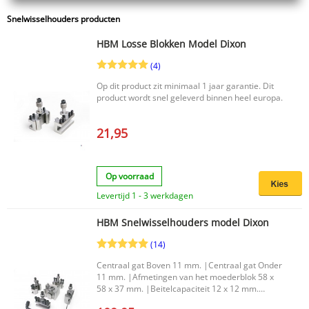
Snelwisselhouders producten
HBM Losse Blokken Model Dixon
(4)
Op dit product zit minimaal 1 jaar garantie. Dit
product wordt snel geleverd binnen heel europa.
21,95
Op voorraad
Levertijd 1 - 3 werkdagen
HBM Snelwisselhouders model Dixon
(14)
Centraal gat Boven 11 mm. |Centraal gat Onder
11 mm. |Afmetingen van het moederblok 58 x
58 x 37 mm. |Beitelcapaciteit 12 x 12 mm.
|Deze set bestaat uit 2 Blokken geschikt voor