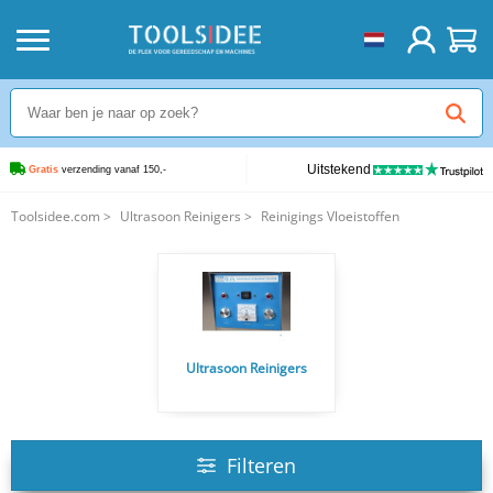
Uitstekend
Gratis
 verzending vanaf 150,-
Toolsidee.com
>
Ultrasoon Reinigers
>
Reinigings Vloeistoffen
Ultrasoon Reinigers
Filteren