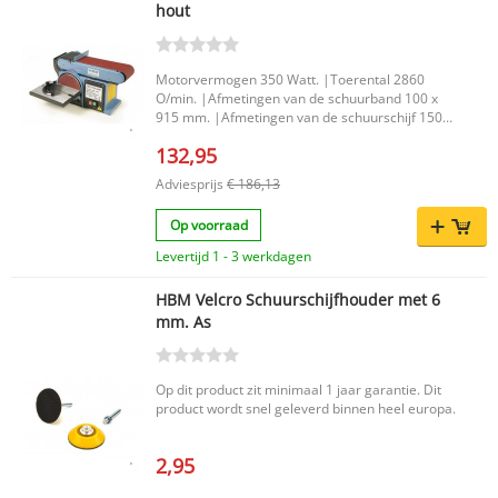
hout
Motorvermogen 350 Watt. |Toerental 2860
O/min. |Afmetingen van de schuurband 100 x
915 mm. |Afmetingen van de schuurschijf 150
mm. |Diameter van de rollen 61 mm. |Tafel
132,95
kantelbaar 0 - 45 graden. |Verpakkingsafmeting
560 x 260 x 300 mm. |
Adviesprijs
€ 186,13
Op voorraad
Levertijd 1 - 3 werkdagen
HBM Velcro Schuurschijfhouder met 6
mm. As
Op dit product zit minimaal 1 jaar garantie. Dit
product wordt snel geleverd binnen heel europa.
2,95