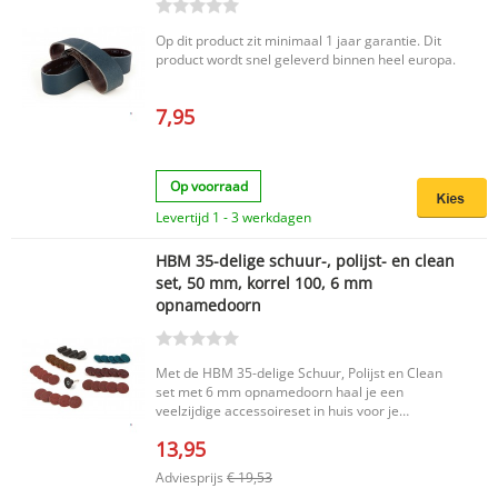
Op dit product zit minimaal 1 jaar garantie. Dit
product wordt snel geleverd binnen heel europa.
7,95
Op voorraad
Levertijd 1 - 3 werkdagen
HBM 35-delige schuur-, polijst- en clean
set, 50 mm, korrel 100, 6 mm
opnamedoorn
Met de HBM 35-delige Schuur, Polijst en Clean
set met 6 mm opnamedoorn haal je een
veelzijdige accessoireset in huis voor je
stiftslijper of hobbymachine. Deze set is ideaal
13,95
voor het bewerken van kleine werkstukken en
biedt je de mogelijkheid om te schuren, polijsten
Adviesprijs
€ 19,53
en grondig te reinigen met één handige