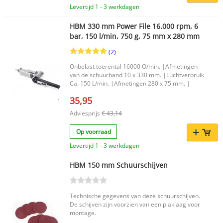
schuurresultaat en ondersteunt het zorgvuldig
Levertijd 1 - 3 werkdagen
afwerken van ronde en rechte vormen,
contouren en randen. Belangrijkste voordelen
HBM 330 mm Power File 16.000 rpm, 6
Combinatie van oscillerende
bar, 150 l/min, 750 g, 75 mm x 280 mm
spindelschuurmachine en bandschuurmachine
Geschikt voor het schuren van ronde, rechte en
(2)
gevormde houten oppervlakken Oscillerende
beweging voor een gelijkmatig schuurresultaat
Onbelast toerental 16000 O/min. |Afmetingen
Ondersteunt nauwkeurig afwerken van
van de schuurband 10 x 330 mm. |Luchtverbruik
contouren, krommingen en rechte randen
Ca. 150 L/min. |Afmetingen 280 x 75 mm. |
Uitgevoerd voor gebruik in de werkplaats
Productkenmerken Merk: HBM Type
35,95
schuurmachine: Oscillerende
Adviesprijs
€ 43,14
Bandschuurmachine, Spindelschuurmachine
Vermogen: 500 W Voltage: 230 V Frequentie: 50
Hz Toerental onbelast: 2.000 rpm Bandsnelheid:
Op voorraad
8 m/s Korrel: 80 Maximale kantelhoek: 45°
Levertijd 1 - 3 werkdagen
Geschikt voor materialen: Hout Nettogewicht:
17,25 kg Afmetingen: 46,8 cm breed, 45,2 cm
hoog, 41,7 cm lang Draagbaar: Nee EAN:
HBM 150 mm Schuurschijven
7435126042000 Zoek je een betrouwbare
schuurmachine voor houtbewerking waarbij
precisie en veelzijdigheid samenkomen? Dan is
Technische gegevens van deze schuurschijven.
de HBM Oscillerende Spindel en
De schijven zijn voorzien van een plaklaag voor
Bandschuurmachine een praktische keuze voor
montage.
het netjes afwerken van diverse werkstukken.