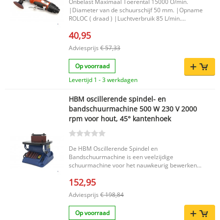
Onbelast Maximaal Toerental 15000 O/min.
|Diameter van de schuurschijf 50 mm. |Opname
ROLOC ( draad ) |Luchtverbruik 85 L/min.
|Afmetingen 165 x 75 mm. |
40,95
Adviesprijs
€ 57,33
Op voorraad
Levertijd 1 - 3 werkdagen
HBM oscillerende spindel- en
bandschuurmachine 500 W 230 V 2000
rpm voor hout, 45° kantenhoek
De HBM Oscillerende Spindel en
Bandschuurmachine is een veelzijdige
schuurmachine voor het nauwkeurig bewerken
van houten oppervlakken. Dankzij de combinatie
152,95
van een oscillerende spindelschuurmachine en
een bandschuurmachine biedt dit model veel
Adviesprijs
€ 198,84
flexibiliteit voor uiteenlopende
houtbewerkingsklussen. De oscillerende
Op voorraad
beweging helpt bij een gelijkmatig