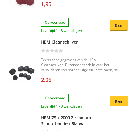
1,95
Op voorraad
Levertijd 1 - 3 werkdagen
HBM Cleanschijven
Technische gegevens van de HBM
Cleanschijven. Bijzonder geschikt voor het
verwijderen van hardnekkige en lichte roest, het
afnemen van lak of verf van metaal, het
2,95
verwijderen van de restverf op lasnaden
(roestvrij staal) en voor het opruwen (van
hechtingen bijv.). Geschikt voor het reinigen van
de lasnaad (staal en roestvrij staal) reinigen, het
Op voorraad
mat afschuren van staal/strepen bij de
oppervlak-finishwerkzaamheden, reinigen van
Levertijd 1 - 3 werkdagen
nonferrometalen/messing/koper/aluminium,
structureren van hout.
HBM 75 x 2000 Zirconium
Schuurbanden Blauw