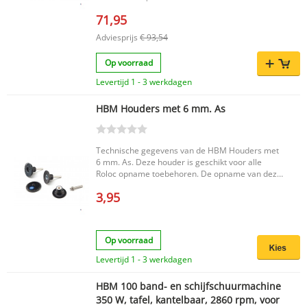
|Luchtverbruik Ca. 325 L/min. |
71,95
Adviesprijs
€ 93,54
Op voorraad
Levertijd 1 - 3 werkdagen
HBM Houders met 6 mm. As
Technische gegevens van de HBM Houders met
6 mm. As. Deze houder is geschikt voor alle
Roloc opname toebehoren. De opname van deze
houder is 6 mm. Overige Specificaties. De
3,95
afgebeelde schuurschijven zijn niet inbegrepen.
Op voorraad
Levertijd 1 - 3 werkdagen
HBM 100 band- en schijfschuurmachine
350 W, tafel, kantelbaar, 2860 rpm, voor