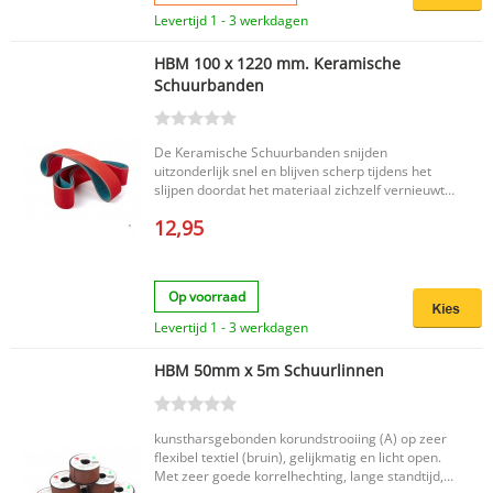
Levertijd 1 - 3 werkdagen
HBM 100 x 1220 mm. Keramische
Schuurbanden
De Keramische Schuurbanden snijden
uitzonderlijk snel en blijven scherp tijdens het
slijpen doordat het materiaal zichzelf vernieuwt.
Deze professionele banden leveren
12,95
kosteneffectieve prestaties bij toepassingen met
middelhoge druk, waarbij een volledig
keramische band overgekwalificeerd is. Voor
professionele toepassingen op Metaal, RVS en
Op voorraad
Aluminium met een extreem lange standtijd door
het koelslijpend effect van de keramische korrel.
Levertijd 1 - 3 werkdagen
Hierdoor is er minder warmte ontwikkeling op
met name RVS en Aluminium.
HBM 50mm x 5m Schuurlinnen
kunstharsgebonden korundstrooiing (A) op zeer
flexibel textiel (bruin), gelijkmatig en licht open.
Met zeer goede korrelhechting, lange standtijd,