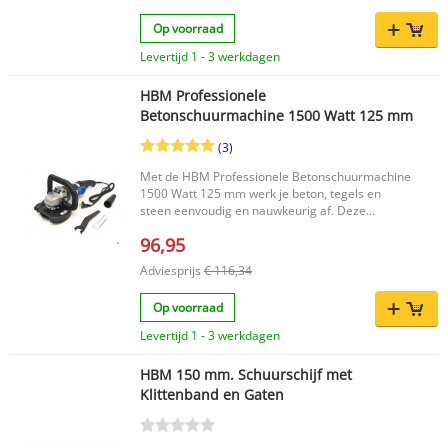
Op voorraad
Levertijd 1 - 3 werkdagen
HBM Professionele
Betonschuurmachine 1500 Watt 125 mm
(3)
Met de HBM Professionele Betonschuurmachine
1500 Watt 125 mm werk je beton, tegels en
steen eenvoudig en nauwkeurig af. Deze
krachtige betonschuurmachine is geschikt voor
96,95
het glad schuren van diverse harde
ondergronden en biedt daarbij een constante
Adviesprijs
€ 116,34
snelheid voor een gelijkmatig resultaat. Dankzij
het grote, stevige en comfortabele handvat kun
Op voorraad
je prettig en gecontroleerd blijven werken. Na
gebruik berg je de machine netjes op in de
Levertijd 1 - 3 werkdagen
meegeleverde opbergkoffer, zodat deze schoon
en veilig blijft en eenvoudig mee te nemen is
HBM 150 mm. Schuurschijf met
naar elke klus. Belangrijkste voordelen Geschikt
Klittenband en Gaten
voor beton, tegels en steen Schoon, stofvrij en
eenvoudig schuren Constante snelheid voor een
gelijkmatig resultaat Groot, stevig en