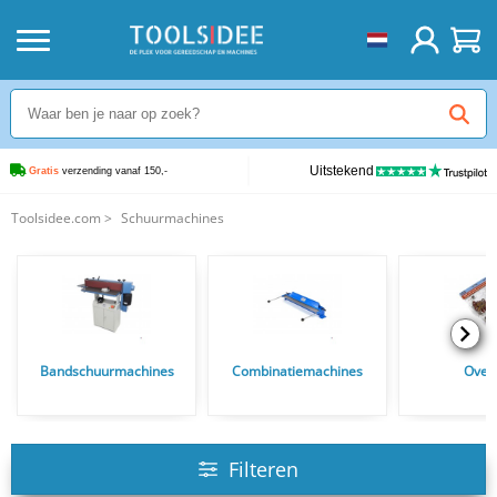
Uitstekend
Gratis
 verzending vanaf 150,-
Toolsidee.com
>
Schuurmachines
Bandschuurmachines
Combinatiemachines
Over
Filteren