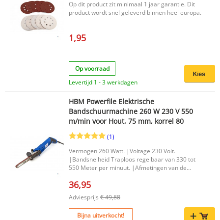
comfortabel handvat voor nauwkeurig werken
Op dit product zit minimaal 1 jaar garantie. Dit
Inclusief opbergkoffer voor veilig opbergen en
product wordt snel geleverd binnen heel europa.
eenvoudig meenemen Productkenmerken Merk:
HBM Type: Professionele betonschuurmachine
Vermogen: 1500 Watt Schijfdiameter: 125 mm
1,95
EAN: 7435125775732 De HBM Professionele
Betonschuurmachine 1500 Watt 125 mm is een
praktische keuze voor wie beton en andere
harde oppervlakken netjes en efficiënt wil
Op voorraad
schuren. Ideaal voor een nette afwerking en
Levertijd 1 - 3 werkdagen
eenvoudig in gebruik dankzij het comfortabele
ontwerp en de meegeleverde opbergkoffer.
HBM Powerfile Elektrische
Bandschuurmachine 260 W 230 V 550
m/min voor Hout, 75 mm, korrel 80
(1)
Vermogen 260 Watt. |Voltage 230 Volt.
|Bandsnelheid Traploos regelbaar van 330 tot
550 Meter per minuut. |Afmetingen van de
schuurband 13 x 457 mm. |Afmetingen van de
36,95
machine 480 x 75 x 60 mm. |
Adviesprijs
€ 49,88
Bijna uitverkocht!