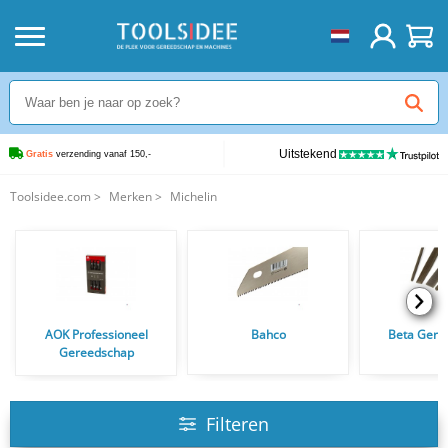
Uitstekend
Gratis
 verzending vanaf 150,-
Toolsidee.com
>
Merken
>
Michelin
AOK Professioneel
Bahco
Beta Gere
Gereedschap
Filteren