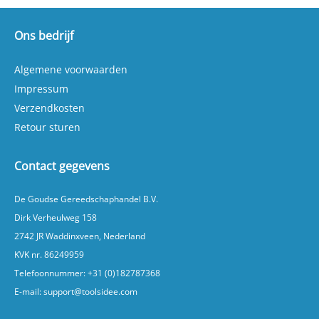
schroefcompressoren uit 2022 of nieuwer
Ondersteunt goed onderhoud van je compressor
Originele filterset van het merk Fiac
Ons bedrijf
Productkenmerken Product: FIAC filterset
2901370004 voor Michelin
Algemene voorwaarden
schroefcompressoren Merk: Fiac EAN code:
7435126025089 Inhoud set: luchtfilter, oliefilter
Impressum
en oliescheidingsfilter Controleer altijd of deze
filterset geschikt is voor jouw specifieke Michelin
Verzendkosten
schroefcompressor uit 2022 of nieuwer. Zo weet
Retour sturen
je zeker dat je de juiste set kiest voor passend
onderhoud.
Contact gegevens
De Goudse Gereedschaphandel B.V.
Dirk Verheulweg 158
2742 JR Waddinxveen, Nederland
KVK nr. 86249959
Telefoonnummer:
+31 (0)182787368
E-mail:
support@toolsidee.com