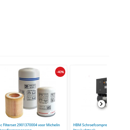
-40%
ac Filterset 2901370004 voor Michelin
HBM Schroefcompressor 5 pk met