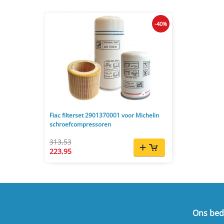
-40%
Fiac filterset 2901370001 voor Michelin
schroefcompressoren
313,53
223,95
Ons bedr