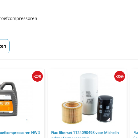
hroefcompressoren
zen
-20%
-35%
chroefcompressoren NW 5
Fiac filterset 1124090498 voor Michelin
Fi