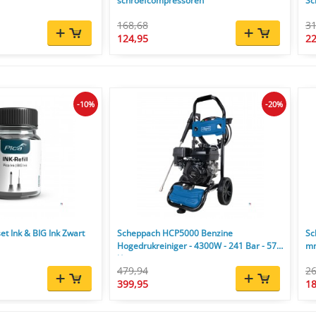
schroefcompressoren
Sc
168,68
31
124,95
22
-10%
-20%
et Ink & BIG Ink Zwart
Scheppach HCP5000 Benzine
Sc
Hogedrukreiniger - 4300W - 241 Bar - 570
mm
l/u
479,94
26
399,95
18