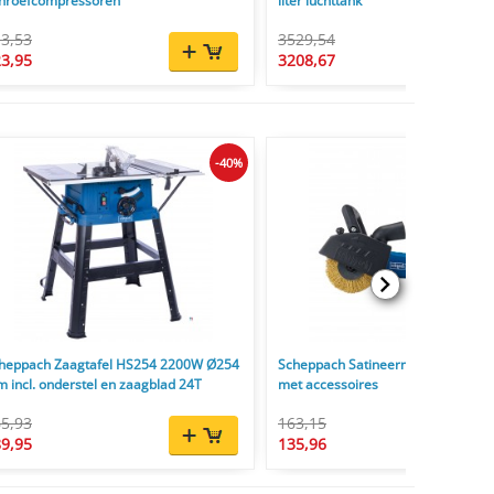
hroefcompressoren
liter luchttank
3,53
3529,54
3,95
3208,67
-40%
heppach Zaagtafel HS254 2200W Ø254
Scheppach Satineermachine MRS1
 incl. onderstel en zaagblad 24T
met accessoires
5,93
163,15
9,95
135,96