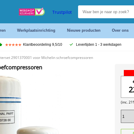
Trustpilot
ren
Werkplaatsinrichting
Nieuwe producten
Over ons
Klantbeoordeling 9,5/10
Levertijden 1 - 3 werkdagen
filterset 2901370001 voor Michelin schroefcompressoren
hroefcompressoren
2
(inc. 2