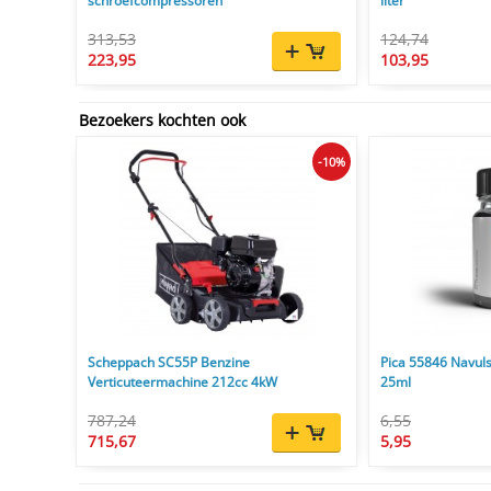
schroefcompressoren
liter
313,53
124,74
223,95
103,95
Bezoekers kochten ook
-10%
Scheppach SC55P Benzine
Pica 55846 Navuls
Verticuteermachine 212cc 4kW
25ml
787,24
6,55
715,67
5,95