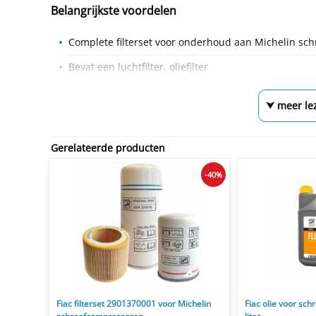
Belangrijkste voordelen
Complete filterset voor onderhoud aan Michelin sc
Bevat een luchtfilter, oliefilter
⮟ meer le
Gerelateerde producten
-40%
Fiac filterset 2901370001 voor Michelin
Fiac olie voor s