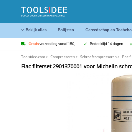
Bekijk alles
Polijsten
Gereedschap en Toebeho
Gratis
verzending vanaf 150,-
Bedenktijd 14 dagen
Toolsidee.com
>
Compressoren
>
Schroefcompressoren
>
Fiac 
Fiac filterset 2901370001 voor Michelin sc