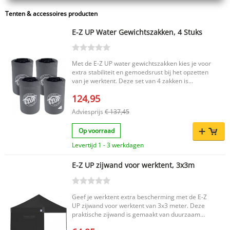
Tenten & accessoires producten
E-Z UP Water Gewichtszakken, 4 Stuks
Met de E-Z UP water gewichtszakken kies je voor
extra stabiliteit en gemoedsrust bij het opzetten
van je werktent. Deze set van 4 zakken is
eenvoudig met water te vullen en snel aan de
124,95
tentpoten te bevestigen, zodat je tent stevig op
zijn plek blijft staan. Ideaal voor gebruik op harde
Adviesprijs
€ 137,45
ondergronden waar haringen niet gebruikt
kunnen worden. Belangrijkste voordelen Zorgt
Op voorraad
voor maximale stabiliteit van je werktent
Eenvoudig te vullen met water Makkelijk te
Levertijd 1 - 3 werkdagen
bevestigen aan de tentpoten Geschikt voor
harde ondergronden waar haringen geen optie
E-Z UP zijwand voor werktent, 3x3m
zijn Praktische oplossing om je tent veilig te
verankeren bij wind of onstabiele
omstandigheden Productkenmerken Merk: E-Z
UP Type: water gewichtszakken Aantal: 4 stuks
Geef je werktent extra bescherming met de E-Z
Te vullen met water Bevestiging aan tentpoten
UP zijwand voor werktent van 3x3 meter. Deze
Een handige accessoire voor iedereen die zijn
praktische zijwand is gemaakt van duurzaam
werktent extra stevig wil vastzetten. Met deze
materiaal en is eenvoudig te bevestigen, zodat je
water gewichtszakken zorg je voor een