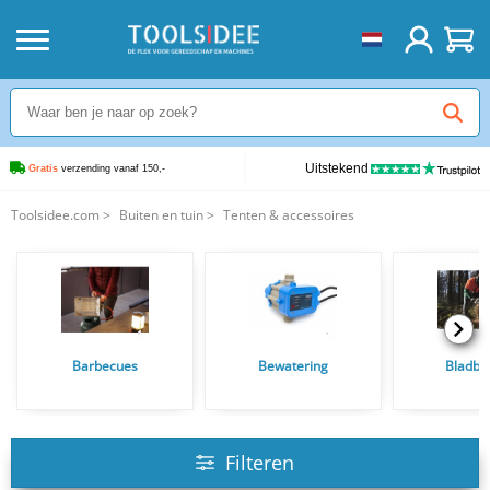
Uitstekend
Gratis
 verzending vanaf 150,-
Toolsidee.com
>
Buiten en tuin
>
Tenten & accessoires
Barbecues
Bewatering
Bladbl
Filteren