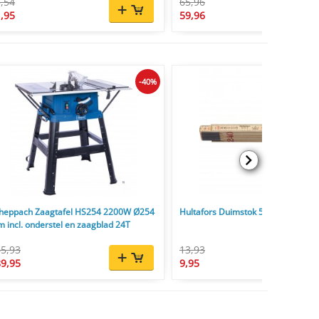
,54
65,96
,95
59,96
-40%
heppach Zaagtafel HS254 2200W Ø254
Hultafors Duimstok 59 2,4 m - 12-d
 incl. onderstel en zaagblad 24T
5,93
13,93
9,95
9,95