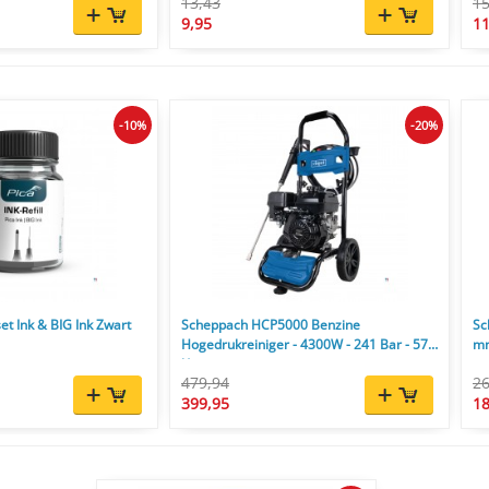
13,43
15
9,95
11
-10%
-20%
et Ink & BIG Ink Zwart
Scheppach HCP5000 Benzine
Sc
Hogedrukreiniger - 4300W - 241 Bar - 570
mm
l/u
479,94
26
399,95
18