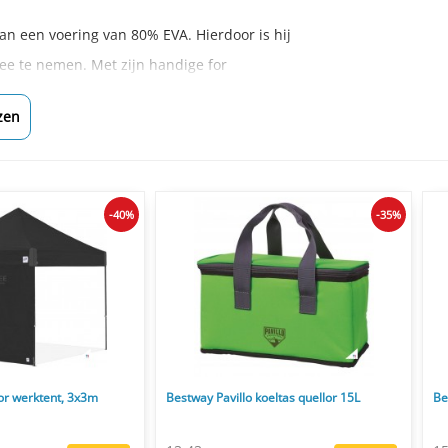
van een voering van 80% EVA. Hierdoor is hij
mee te nemen. Met zijn handige for
zen
-40%
-35%
or werktent, 3x3m
Bestway Pavillo koeltas quellor 15L
Be