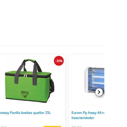
-30%
stway Pavillo koeltas quellor 25L
Eurom Fly Away All-round 30
Insectendoder