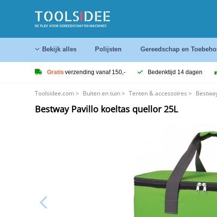
Bekijk alles
Polijsten
Gereedschap en Toebeho
Gratis
verzending vanaf 150,-
Bedenktijd 14 dagen
Toolsidee.com
>
Buiten en tuin
>
Tenten & accessoires
>
Bestway
Bestway Pavillo koeltas quellor 25L