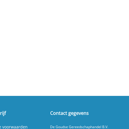
ijf
Contact gegevens
e voorwaarden
De Goudse Gereedschaphandel B.V.