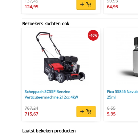
137,45
90,93
124,95
64,95
Bezoekers kochten ook
-10%
Scheppach SC55P Benzine
Pica 55846 Navuls
Verticuteermachine 212cc 4kW
25ml
787,24
6,55
715,67
5,95
Laatst bekeken producten