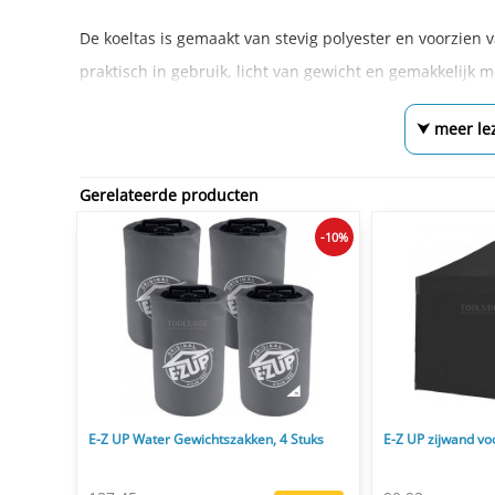
De koeltas is gemaakt van stevig polyester en voorzien 
praktisch in gebruik, licht van gewicht en gemakkelijk 
⮟ meer le
Gerelateerde producten
-10%
E-Z UP Water Gewichtszakken, 4 Stuks
E-Z UP zijwand vo