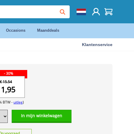
Occasions
Maanddeals
Klantenservice
- 30%
€ 15.54
11,95
1% BTW -
uitleg
)
In mijn winkelwagen
Op voorraad