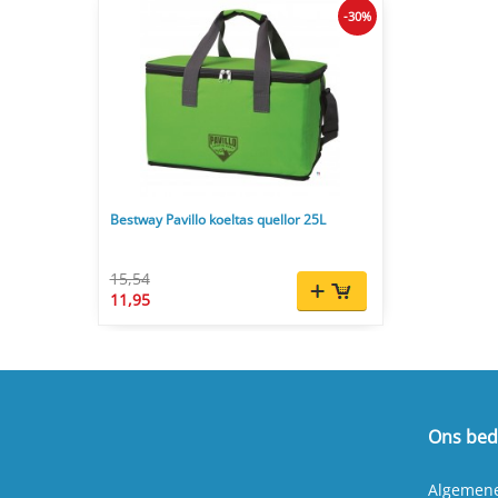
-30%
Bestway Pavillo koeltas quellor 25L
15,54
11,95
Ons bedr
Algemen