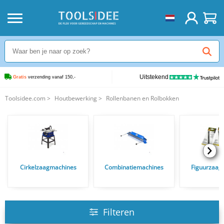
Uitstekend
Gratis
 verzending vanaf 150,-
Toolsidee.com
>
Houtbewerking
>
Rollenbanen en Rolbokken
Cirkelzaagmachines
Combinatiemachines
Figuurzaag
Filteren