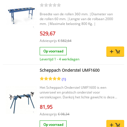
Productkenmerken Merk: Scheppach Type:
Machine onderstellen EAN code:
4046664031499 Netto gewicht: 15,28 kg Lengte
Breedte van de rollen 360 mm. |Diameter van
uitgetrokken: 2000 mm Lengte: 1250 mm
de rollen 60 mm. |Lengte van de rolbaan 2000
Breedte: 632 mm Hoogte: 900 mm Maximale
mm. |Maximale belasting 800 Kg. |
belastbaarheid: 250 kg De handige beugels voor
de zaagmachine zorgen voor een veilige en
529,67
praktische montage, terwijl de extensie
ondersteuning biedt aan werkstukken tot 2
Adviesprijs
€ 582,64
meter. Een betrouwbare keuze voor wie zoekt
naar een stabiel, flexibel en compact onderstel
Op voorraad
voor verstekzagen.
Levertijd 1 - 4 werkdagen
Scheppach Onderstel UMF1600
(1)
Het Scheppach Onderstel UMF1600 is een
universeel en praktisch onderstel voor
verstekzagen. Dankzij het lichte gewicht is deze
zaagstandaard eenvoudig te verplaatsen en op
81,95
te bergen, terwijl de stabiele constructie zorgt
voor betrouwbaar werken. Het compacte
Adviesprijs
€ 98,34
ontwerp en de verstelbare werkstops maken dit
onderstel een handige keuze voor uiteenlopende
Op voorraad
zaagklussen. Geschikt voor vrijwel alle merken