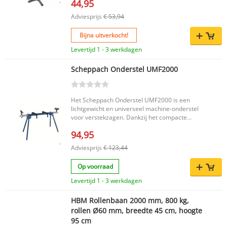
44,95
Adviesprijs
€ 53,94
Bijna uitverkocht!
Levertijd 1 - 3 werkdagen
Scheppach Onderstel UMF2000
Het Scheppach Onderstel UMF2000 is een
lichtgewicht en universeel machine-onderstel
voor verstekzagen. Dankzij het compacte
ontwerp is dit onderstel eenvoudig te
94,95
verplaatsen en op te bergen, terwijl de stabiele
constructie zorgt voor een veilige en
Adviesprijs
€ 123,44
comfortabele werkhouding. Geschikt voor vrijwel
alle merken verstekzagen en ontworpen voor
Op voorraad
efficiënt werken op de werkplaats of op locatie.
Belangrijkste voordelen Lichtgewicht design voor
Levertijd 1 - 3 werkdagen
eenvoudig transport Universeel geschikt voor
vrijwel alle merken verstekzagen Werkstops zijn
HBM Rollenbaan 2000 mm, 800 kg,
naar voorkeur aan te passen Compact ontwerp,
rollen Ø60 mm, breedte 45 cm, hoogte
eenvoudig op te bergen Stabiele ondersteuning
95 cm
dankzij stevige poten Belastbaar tot 250 kg