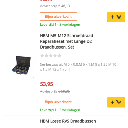
Adviesprijs
€ 46,13
Bijna uitverkocht!
Levertijd 1 - 3 werkdagen
HBM M5-M12 Schroefdraad
Reparatieset met Lange D2
Draadbussen, Set
Set bestaat uit M 5 x 0,8.M 6 x 1.M 8 x 1,25.M 10
x 1,5.M 12 x 1,75. |
53,95
Adviesprijs
€ 59,35
Bijna uitverkocht!
Levertijd 1 - 3 werkdagen
HBM Losse RVS Draadbussen