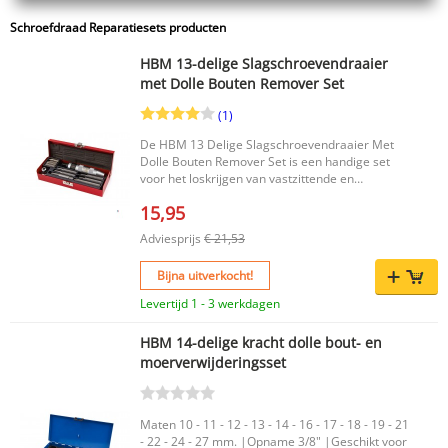
Schroefdraad Reparatiesets producten
HBM 13-delige Slagschroevendraaier
met Dolle Bouten Remover Set
(1)
De HBM 13 Delige Slagschroevendraaier Met
Dolle Bouten Remover Set is een handige set
voor het loskrijgen van vastzittende en
dolgedraaide bouten. Zeker in situaties waar
15,95
roest en slijtage het werk bemoeilijken, biedt
deze set een praktische oplossing. Dankzij de
Adviesprijs
€ 21,53
verschillende gereedschappen in de set heb je
alles bij de hand om snel en doelgericht aan de
Bijna uitverkocht!
slag te gaan. Belangrijkste voordelen Geschikt
voor het losmaken van dolgedraaide en
Levertijd 1 - 3 werkdagen
vastzittende bouten Praktische set voor gebruik
in lastige situaties Handig hulpmiddel voor
HBM 14-delige kracht dolle bout- en
monteurs en doe-het-zelvers Productkenmerken
moerverwijderingsset
Merk: HBM Set: Ja EAN code: 9315939051087
Met deze 13-delige set heb je een betrouwbare
oplossing binnen handbereik wanneer bouten
niet meer los willen komen. Een functionele
Maten 10 - 11 - 12 - 13 - 14 - 16 - 17 - 18 - 19 - 21
aanvulling op elke gereedschapsuitrusting.
- 22 - 24 - 27 mm. |Opname 3/8" |Geschikt voor