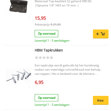
Materiaal Top kwaliteit S2 gehard HRC60.
|Opname 1/4" HEX en 10 mm. |
15,95
Adviesprijs
€ 21,53
Op voorraad
Levertijd 1 - 3 werkdagen
HBM Tapkrukken
Een tapkrukje wordt gebruikt bij het handmatig
maken van inwendige schroefdraad met behulp
van tappen. Het is bedoeld voor de kleinere
maten, tot pakweg M12. Het bestaat uit een
6,95
aandraaibare klem waarin de tap wordt
geplaatst. Een tap heeft een vierkante kop,
daarom heeft een tapkrukje in tegenstelling tot
de boorhouder geen drie, maar vier klemlippen.
Op voorraad
Met een tapkrukje met ratel kan ook in een
kleinere hoek worden rond gedraaid. Voor het
Levertijd 1 - 3 werkdagen
ronddraaien van tappen kan ook een wringijzer