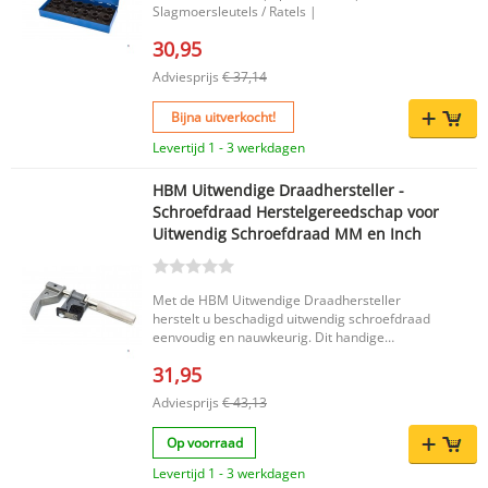
Slagmoersleutels / Ratels |
30,95
Adviesprijs
€ 37,14
Bijna uitverkocht!
Levertijd 1 - 3 werkdagen
HBM Uitwendige Draadhersteller -
Schroefdraad Herstelgereedschap voor
Uitwendig Schroefdraad MM en Inch
Met de HBM Uitwendige Draadhersteller
herstelt u beschadigd uitwendig schroefdraad
eenvoudig en nauwkeurig. Dit handige
herstelgereedschap is geschikt voor zowel mm
31,95
als inch schroefdraad en kan bovendien worden
gebruikt voor het versterken van aluminium
Adviesprijs
€ 43,13
schroefdraadverbindingen. Dankzij het brede
toepassingsbereik is dit een praktische oplossing
Op voorraad
voor uiteenlopende herstelwerkzaamheden.
Belangrijkste voordelen Geschikt voor het
Levertijd 1 - 3 werkdagen
herstellen van beschadigd uitwendig