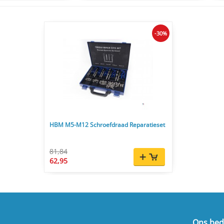
-30%
HBM M5-M12 Schroefdraad Reparatieset
81,84
62,95
Ons bedr