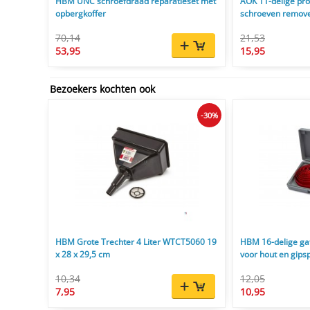
HBM UNC schroefdraad reparatieset met
AOK 11-delige pro
opbergkoffer
schroeven remove
70,14
21,53
53,95
15,95
Bezoekers kochten ook
-30%
HBM Grote Trechter 4 Liter WTCT5060 19
HBM 16-delige g
x 28 x 29,5 cm
voor hout en gips
10,34
12,05
7,95
10,95