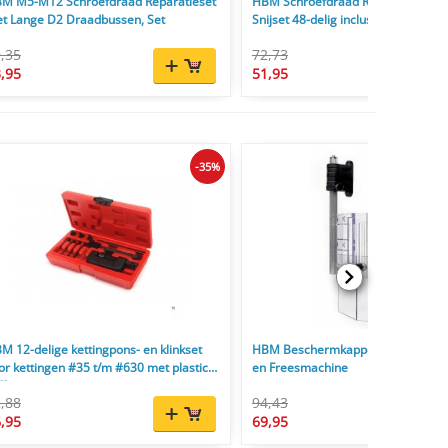
M M5-M12 Schroefdraad Reparatieset
HBM Schroefdraad Reparatieset, T
t Lange D2 Draadbussen, Set
Snijset 48-delig inclusief Opbergkof
,35
72,73
,95
51,95
-35%
M 12-delige kettingpons- en klinkset
HBM Beschermkappen voor Boorm
or kettingen #35 t/m #630 met plastic
en Freesmachine
ffer
,88
94,43
,95
69,95