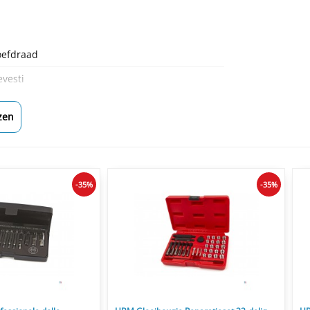
oefdraad
vesti
zen
-35%
-35%