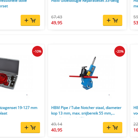
fessionele dolle
HBM Gloeibougie Reparatieset 33-delig
HB
rset
me
67,43
59
49,95
53
-10%
-20%
atzagenset 19-127 mm
HBM Pipe / Tube Notcher staal, diameter
HB
plaat
kop 13 mm, max. snijbereik 55 mm,
vo
instelbare hoek 45°
ko
49,14
22
40,95
16