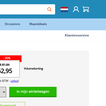
Occasions
Maanddeals
Klantenservice
- 30%
€ 81.84
Volumekorting
62,95
1% BTW -
uitleg
)
In mijn winkelwagen
Op voorraad