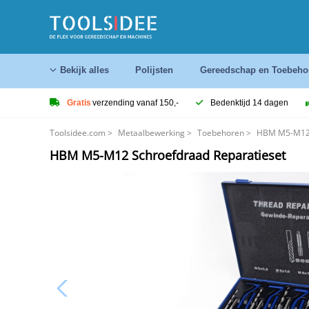
Bekijk alles
Polijsten
Gereedschap en Toebeho
Gratis
verzending vanaf 150,-
Bedenktijd 14 dagen
Toolsidee.com
>
Metaalbewerking
>
Toebehoren
>
HBM M5-M12 
HBM M5-M12 Schroefdraad Reparatieset