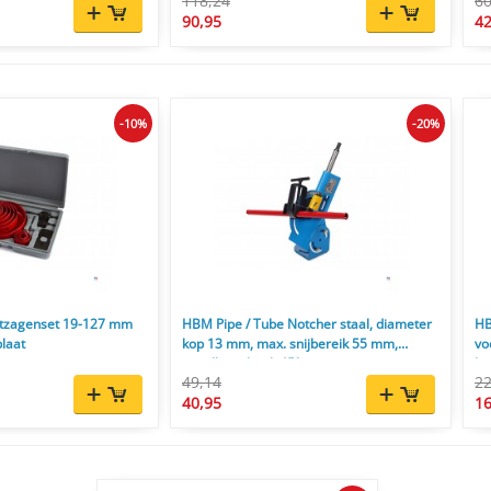
118,24
60
90,95
42
-10%
-20%
atzagenset 19-127 mm
HBM Pipe / Tube Notcher staal, diameter
HB
plaat
kop 13 mm, max. snijbereik 55 mm,
vo
instelbare hoek 45°
ko
49,14
22
40,95
16