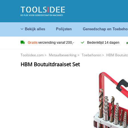
Bekijk alles
Polijsten
Gereedschap en Toebeho
Gratis
verzending vanaf 200,-
Bedenktijd 14 dagen
Toolsidee.com
>
Metaalbewerking
>
Toebehoren
>
HBM Boutuitd
HBM Boutuitdraaiset Set