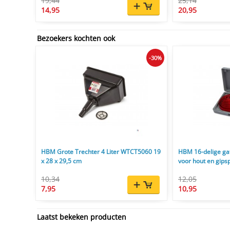
19,44
25,14
14,95
20,95
Bezoekers kochten ook
-30%
HBM Grote Trechter 4 Liter WTCT5060 19
HBM 16-delige g
x 28 x 29,5 cm
voor hout en gips
10,34
12,05
7,95
10,95
Laatst bekeken producten