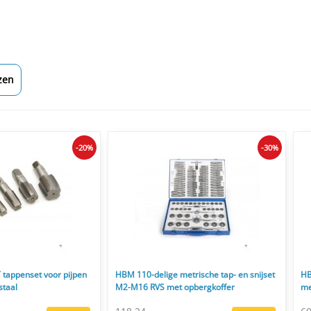
zen
-20%
-30%
 tappenset voor pijpen
HBM 110-delige metrische tap- en snijset
HB
staal
M2-M16 RVS met opbergkoffer
me