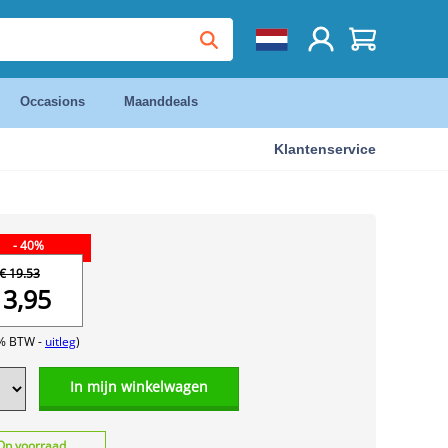
Occasions
Maanddeals
Klantenservice
- 40%
€ 19.53
13,95
1% BTW -
uitleg
)
In mijn winkelwagen
Op voorraad