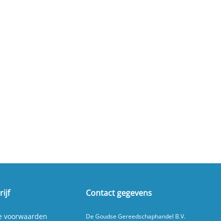
ijf
Contact gegevens
e voorwaarden
De Goudse Gereedschaphandel B.V.