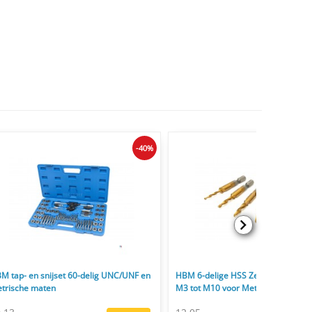
-40%
M tap- en snijset 60-delig UNC/UNF en
HBM 6-delige HSS Zelftappende B
trische maten
M3 tot M10 voor Metaal