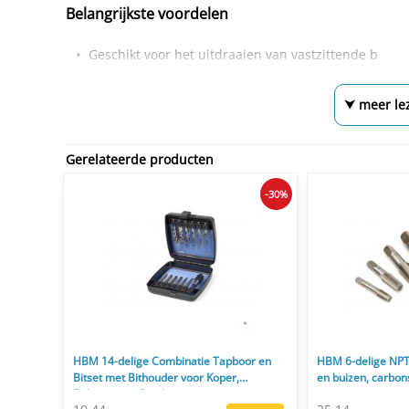
Belangrijkste voordelen
Geschikt voor het uitdraaien van vastzittende b
⮟ meer le
Gerelateerde producten
-30%
HBM 14-delige Combinatie Tapboor en
HBM 6-delige NPT
Bitset met Bithouder voor Koper,
en buizen, carbon
Baksteen en Staal