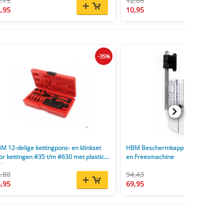
,13
12,05
,95
10,95
-35%
M 12-delige kettingpons- en klinkset
HBM Beschermkappen voor Boorm
or kettingen #35 t/m #630 met plastic
en Freesmachine
ffer
,88
94,43
,95
69,95