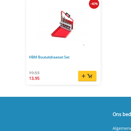
-40%
HBM Boutuitdraaiset Set
19,53
13,95
Ons bedr
Algemen