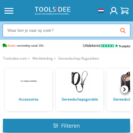
Uitstekend
Gratis
 verzending vanaf 150,-
Toolsidee.com
>
Werkkleding
>
Gereedschap Rugzakken
Accessoires
Gereedschapsgordels
Gereedscha
Filteren