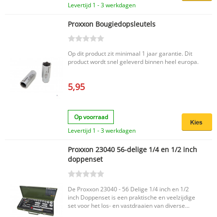
toepassingen Van het bekende merk Proxxon
Levertijd 1 - 3 werkdagen
Productkenmerken Merk: Proxxon Type sleutel:
Dopsleutel Aantal delen: 36 Set: Ja EAN code:
Proxxon Bougiedopsleutels
4006274230804 De Proxxon 23080 doppenset is
een overzichtelijke en complete keuze voor wie
een 1/4 inch dopsleutelset zoekt. Dankzij de
samenstelling van 36 delen heb je een
Op dit product zit minimaal 1 jaar garantie. Dit
praktische set in handen voor diverse
product wordt snel geleverd binnen heel europa.
werkzaamheden.
5,95
Op voorraad
Levertijd 1 - 3 werkdagen
Proxxon 23040 56-delige 1/4 en 1/2 inch
doppenset
De Proxxon 23040 - 56 Delige 1/4 inch en 1/2
inch Doppenset is een praktische en veelzijdige
set voor het los- en vastdraaien van diverse
bouten en moeren. Deze dopsleutelset van