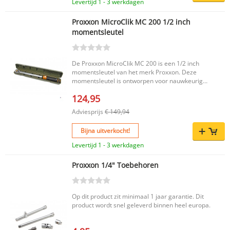
Levertijd 1 - 3 werkdagen
Proxxon MicroClik MC 200 1/2 inch
momentsleutel
De Proxxon MicroClik MC 200 is een 1/2 inch
momentsleutel van het merk Proxxon. Deze
momentsleutel is ontworpen voor nauwkeurig
werken en is een praktische keuze voor wie op
124,95
zoek is naar betrouwbaar gereedschap voor
gecontroleerd aandraaien. Belangrijkste
Adviesprijs
€ 149,94
voordelen 1/2 inch momentsleutel voor
nauwkeurig aandraaien Uitgevoerd door het
Bijna uitverkocht!
merk Proxxon Losse momentsleutel, geen set
Productkenmerken Type sleutel: Momentsleutel
Levertijd 1 - 3 werkdagen
Merk: Proxxon Set: Nee De Proxxon MicroClik
MC 200 is een handige keuze voor
Proxxon 1/4" Toebehoren
uiteenlopende klussen waarbij controle en
precisie belangrijk zijn. EAN: 4006274233539.
Op dit product zit minimaal 1 jaar garantie. Dit
product wordt snel geleverd binnen heel europa.