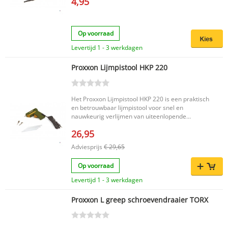
4,95
Op voorraad
Levertijd 1 - 3 werkdagen
Proxxon Lijmpistool HKP 220
Het Proxxon Lijmpistool HKP 220 is een praktisch
en betrouwbaar lijmpistool voor snel en
nauwkeurig verlijmen van uiteenlopende
materialen. Denk aan metaal, kunststof,
26,95
plexiglas, glas, keramiek, aardewerk, karton,
leder, styropor en textiel. Dankzij de korte
Adviesprijs
€ 29,65
opwarmtijd en fijn doseerbare mechanische
voeding werk je efficiënt en gecontroleerd, ook
Op voorraad
bij fijnere toepassingen. Belangrijkste voordelen
Snel en betrouwbaar verlijmen van diverse
Levertijd 1 - 3 werkdagen
materialen Na ongeveer 30 seconden hecht de
lijm, waardoor positiecorrecties mogelijk blijven
Proxxon L greep schroevendraaier TORX
Geschikt voor 7 mm ministicks, ideaal voor fijn
werk Fijn doseerbare mechanische voeding voor
nauwkeurig werken Voorzien van een