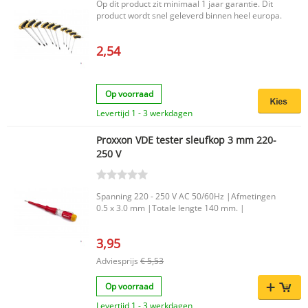
ingebouwde steunvoet Korte opwarmtijd voor
Op dit product zit minimaal 1 jaar garantie. Dit
snel aan de slag Productkenmerken Merk:
product wordt snel geleverd binnen heel europa.
Proxxon Model: HKP 220 Geschikt voor verlijming
van metaal, kunststof, plexiglas, glas, keramiek,
aardewerk, karton, leder, styropor en textiel
2,54
Gebruik van 7 mm ministicks EAN:
4006274281929 Het Proxxon Lijmpistool HKP
220 is een handige keuze voor uiteenlopende
Op voorraad
lijmklussen waarbij snelheid, controle en een
nette afwerking belangrijk zijn.
Levertijd 1 - 3 werkdagen
Proxxon VDE tester sleufkop 3 mm 220-
250 V
Spanning 220 - 250 V AC 50/60Hz |Afmetingen
0.5 x 3.0 mm |Totale lengte 140 mm. |
3,95
Adviesprijs
€ 5,53
Op voorraad
Levertijd 1 - 3 werkdagen