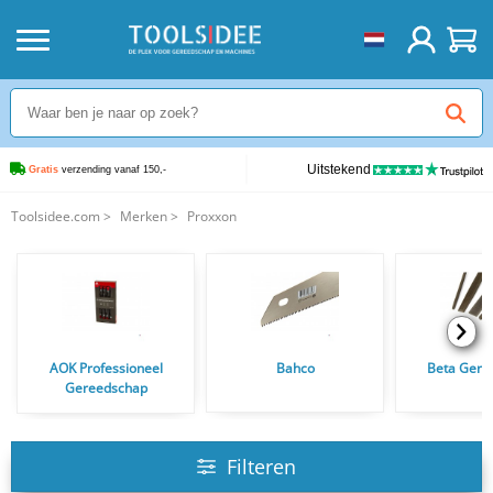
Uitstekend
Gratis
 verzending vanaf 150,-
Toolsidee.com
>
Merken
>
Proxxon
AOK Professioneel
Bahco
Beta Gere
Gereedschap
Filteren