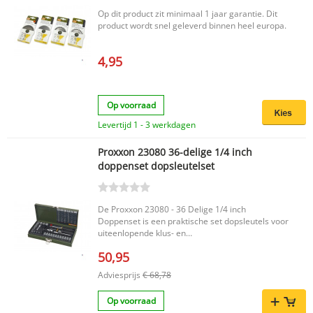
Op dit product zit minimaal 1 jaar garantie. Dit
product wordt snel geleverd binnen heel europa.
4,95
Op voorraad
Levertijd 1 - 3 werkdagen
Proxxon 23080 36-delige 1/4 inch
doppenset dopsleutelset
De Proxxon 23080 - 36 Delige 1/4 inch
Doppenset is een praktische set dopsleutels voor
uiteenlopende klus- en
montagewerkzaamheden. Met 36 delen biedt
50,95
deze set een complete basis voor wie op zoek is
naar een betrouwbare dopsleutelset van het
Adviesprijs
€ 68,78
merk Proxxon. Belangrijkste voordelen Complete
36-delige doppenset voor veelzijdig gebruik
Op voorraad
Handige 1/4 inch uitvoering voor diverse