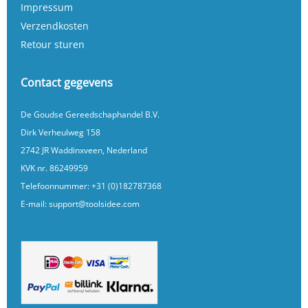
Impressum
Verzendkosten
Retour sturen
Contact gegevens
De Goudse Gereedschaphandel B.V.
Dirk Verheulweg 158
2742 JR Waddinxveen, Nederland
KVK nr. 86249959
Telefoonnummer:
+31 (0)182787368
E-mail:
support@toolsidee.com