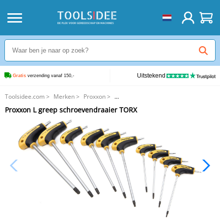
Uitstekend
Gratis
 verzending vanaf 150,-
Toolsidee.com
>
Merken
>
Proxxon
>
Proxxon L greep schroevendraaier TORX
Proxxon L greep schroevendraaier TORX