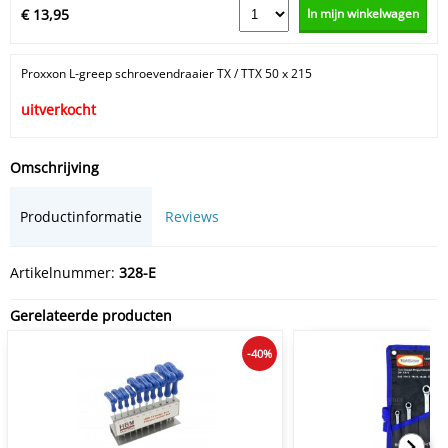
In mijn winkelwagen
€ 13,95
Proxxon L-greep schroevendraaier TX / TTX 50 x 215
uitverkocht
Omschrijving
Productinformatie
Reviews
Artikelnummer:
328-E
Gerelateerde producten
-40%