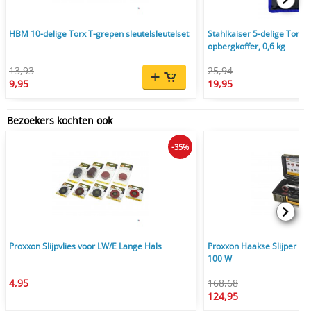
HBM 10-delige Torx T-grepen sleutelsleutelset
Stahlkaiser 5-delige Torx r
opbergkoffer, 0,6 kg
13,93
25,94
9,95
19,95
Bezoekers kochten ook
-35%
Proxxon Slijpvlies voor LW/E Lange Hals
Proxxon Haakse Slijper m
100 W
4,95
168,68
124,95