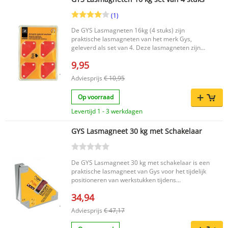
(1)
De GYS Lasmagneten 16kg (4 stuks) zijn
praktische lasmagneten van het merk Gys,
geleverd als set van 4. Deze lasmagneten zijn
ideaal voor het eenvoudig positioneren en
9,95
vasthouden van materialen tijdens
laswerkzaamheden. Met deze set werk je
Adviesprijs
€ 10,95
overzichtelijk en efficiënt aan verschillende
projecten. Belangrijkste voordelen Set van 4
Op voorraad
lasmagneten voor veelzijdig gebruik Geschikt
voor het positioneren van onderdelen tijdens
Levertijd 1 - 3 werkdagen
lassen Handig en praktisch bij diverse
laswerkzaamheden Productkenmerken Merk:
GYS Lasmagneet 30 kg met Schakelaar
Gys Type: Lasmagneten Inhoud: 4 stuks Barcode:
3154020044180 EAN code: 3154020044180
Netto gewicht: 0.32 kg Met de GYS Lasmagneten
16kg (4 stuks) kies je voor een compacte en
De GYS Lasmagneet 30 kg met schakelaar is een
praktische set lasmagneten die helpt bij
praktische lasmagneet van Gys voor het tijdelijk
nauwkeurig werken. Een nuttige aanvulling voor
positioneren van werkstukken tijdens
elke werkplaats waar laswerk centraal staat.
laswerkzaamheden. Dankzij de handige aan/uit
34,94
schakelaar kun je de magneet eenvoudig
gebruiken en weer losmaken wanneer dat nodig
Adviesprijs
€ 47,17
is. Een betrouwbare keuze voor iedereen die op
zoek is naar een efficiënte lasmagneet binnen de