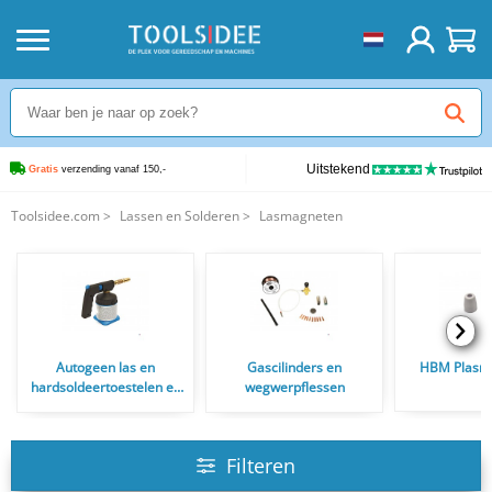
Uitstekend
Gratis
 verzending vanaf 150,-
Toolsidee.com
>
Lassen en Solderen
>
Lasmagneten
Autogeen las en
Gascilinders en
HBM Plasma
hardsoldeertoestelen en
wegwerpflessen
Soldeerbranders
Filteren