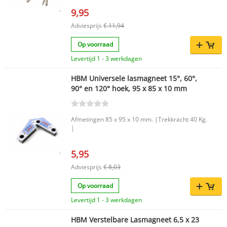
klemmen en positioneren belangrijk zijn. Deze
9,95
set van HBM bestaat uit een combinatie van
lasmagneten en griptangen, waardoor je
Adviesprijs
€ 11,94
eenvoudig meer grip en controle hebt tijdens het
werken. Belangrijkste voordelen Complete 6-
Op voorraad
delige set voor diverse toepassingen Bevat
lasmagneten en griptangen voor extra
Levertijd 1 - 3 werkdagen
gebruiksgemak Handig voor het vastzetten en
positioneren van werkstukken
HBM Universele lasmagneet 15°, 60°,
Productkenmerken Merk: HBM Type tang:
90° en 120° hoek, 95 x 85 x 10 mm
Griptang, Tangen (set) Set: Ja VDE: Nee EAN:
7435125043060 Deze HBM lasmagneten en
griptangenset 6-delig is een slimme keuze voor
wie op zoek is naar een praktische set met grip
Afmetingen 85 x 95 x 10 mm. |Trekkracht 40 Kg.
en ondersteuning bij verschillende
|
werkzaamheden.
5,95
Adviesprijs
€ 8,03
Op voorraad
Levertijd 1 - 3 werkdagen
HBM Verstelbare Lasmagneet 6,5 x 23