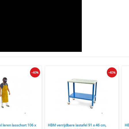
-40%
-40%
 leren lasschort 106 x
HBM verrijdbare lastafel 91 x 46 cm,
HB