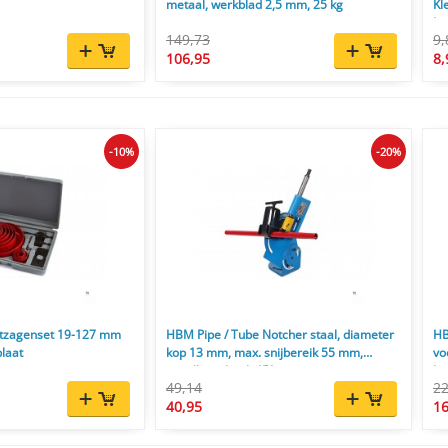
metaal, werkblad 2,5 mm, 25 kg
Kl
Le
149,73
9,
106,95
8,
-10%
-20%
atzagenset 19-127 mm
HBM Pipe / Tube Notcher staal, diameter
HB
plaat
kop 13 mm, max. snijbereik 55 mm,
vo
instelbare hoek 45°
ko
49,14
22
40,95
16