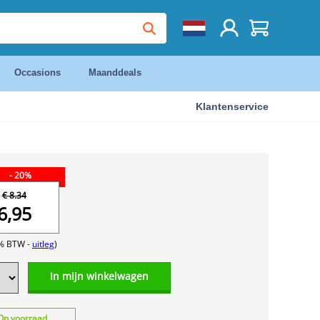
Occasions
Maanddeals
Klantenservice
- 20%
€ 8.34
6,95
1% BTW -
uitleg
)
In mijn winkelwagen
Op voorraad