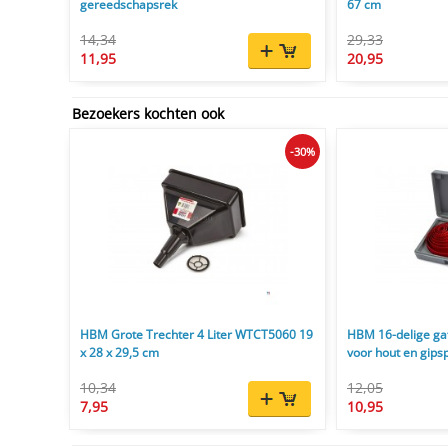
gereedschapsrek
67 cm
14,34
29,33
11,95
20,95
Bezoekers kochten ook
-30%
HBM Grote Trechter 4 Liter WTCT5060 19
HBM 16-delige g
x 28 x 29,5 cm
voor hout en gips
10,34
12,05
7,95
10,95