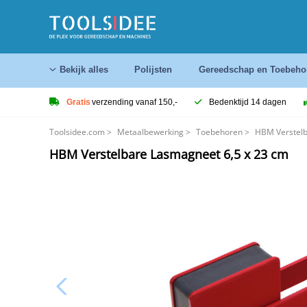
Bekijk alles
Polijsten
Gereedschap en Toebeho
Gratis
verzending vanaf 150,-
Bedenktijd 14 dagen
Toolsidee.com
>
Metaalbewerking
>
Toebehoren
>
HBM Verstelb
HBM Verstelbare Lasmagneet 6,5 x 23 cm