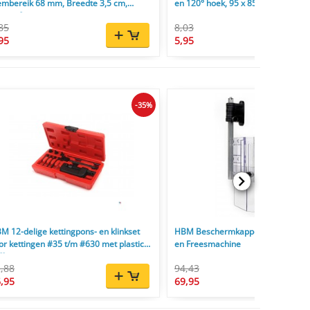
embereik 68 mm, Breedte 3,5 cm,
en 120° hoek, 95 x 85 x 10 mm
ngte 6 cm
85
8,03
95
5,95
-35%
M 12-delige kettingpons- en klinkset
HBM Beschermkappen voor Boorm
or kettingen #35 t/m #630 met plastic
en Freesmachine
ffer
,88
94,43
,95
69,95