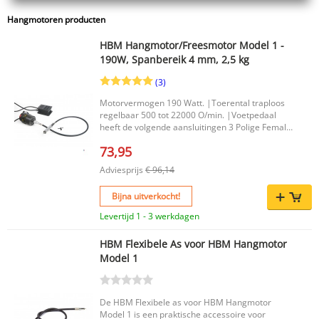
Hangmotoren producten
HBM Hangmotor/Freesmotor Model 1 -
190W, Spanbereik 4 mm, 2,5 kg
(3)
Motorvermogen 190 Watt. |Toerental traploos
regelbaar 500 tot 22000 O/min. |Voetpedaal
heeft de volgende aansluitingen 3 Polige Female
stekker Type B (Amerikaans)3 Polige Male
73,95
stekker Type F |
Adviesprijs
€ 96,14
Bijna uitverkocht!
Levertijd 1 - 3 werkdagen
HBM Flexibele As voor HBM Hangmotor
Model 1
De HBM Flexibele as voor HBM Hangmotor
Model 1 is een praktische accessoire voor