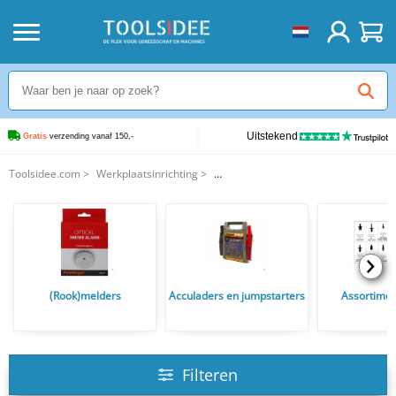
Uitstekend
Gratis
 verzending vanaf 150,-
Toolsidee.com
>
Werkplaatsinrichting
>
Autogeen las en hardsoldeertoestelen en Soldeerbranders
(Rook)melders
Acculaders en jumpstarters
Assortime
Filteren