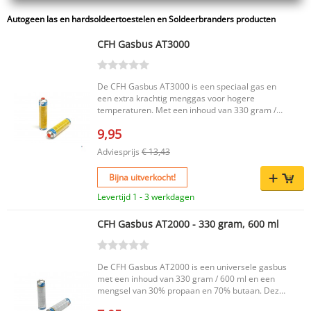
Autogeen las en hardsoldeertoestelen en Soldeerbranders producten
CFH Gasbus AT3000
De CFH Gasbus AT3000 is een speciaal gas en
een extra krachtig menggas voor hogere
temperaturen. Met een inhoud van 330 gram /
600 ml is deze gasbus geschikt voor gebruik met
9,95
de Lasfix SF3100. Een praktische keuze voor wie
op zoek is naar betrouwbare prestaties bij
Adviesprijs
€ 13,43
hogere temperaturen. Belangrijkste voordelen
Extra krachtig menggas voor hogere
Bijna uitverkocht!
temperaturen Geschikt voor de Lasfix SF3100
Handige gasbus met inhoud van 330 gram / 600
Levertijd 1 - 3 werkdagen
ml Productkenmerken Merk: CFH Product:
Speciaal gas AT 3000 EAN code: 4001845525150
CFH Gasbus AT2000 - 330 gram, 600 ml
De CFH Gasbus AT3000 is een functionele
oplossing voor toepassingen waarbij een
krachtig menggas gewenst is. Dankzij de
specifieke samenstelling en de compatibiliteit
De CFH Gasbus AT2000 is een universele gasbus
met de Lasfix SF3100 is deze gasbus een
met een inhoud van 330 gram / 600 ml en een
passende aanvulling op jouw gereedschap.
mengsel van 30% propaan en 70% butaan. Deze
gasbus is geschikt voor gebruik in combinatie