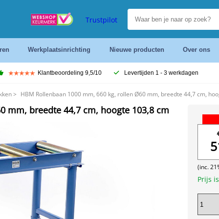
Trustpilot
ren
Werkplaatsinrichting
Nieuwe producten
Over ons
Klantbeoordeling 9,5/10
Levertijden 1 - 3 werkdagen
kken
>
HBM Rollenbaan 1000 mm, 660 kg, rollen Ø60 mm, breedte 44,7 cm, hoo
0 mm, breedte 44,7 cm, hoogte 103,8 cm
5
(inc. 2
Prijs i