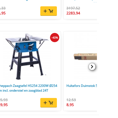
zaagcapaciteit tot 225 mm
,33
3197,52
,95
2283,94
-40%
heppach Zaagtafel HS254 2200W Ø254
Hultafors Duimstok 59 2,4 m - 12-d
 incl. onderstel en zaagblad 24T
5,93
12,53
9,95
8,95