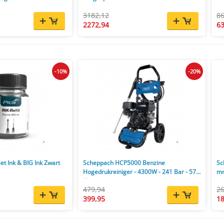
3182,12
86
2272,94
63
-10%
-20%
et Ink & BIG Ink Zwart
Scheppach HCP5000 Benzine
Sc
Hogedrukreiniger - 4300W - 241 Bar - 570
mm
l/u
479,94
26
399,95
18