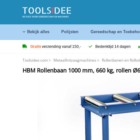
Bekijk alles
Polijsten
Gereedschap en Toebeho
Gratis
verzending vanaf 150,-
Bedenktijd 14 dagen
Toolsidee.com
>
Metaallintzaagmachines
>
Rollenbanen en Rolbo
HBM Rollenbaan 1000 mm, 660 kg, rollen Ø6