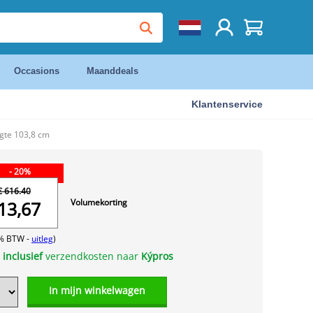
Occasions
Maanddeals
Klantenservice
gte 103,8 cm
- 20%
€ 616.40
Volumekorting
13,67
1% BTW -
uitleg
)
s
inclusief
verzendkosten naar
Kýpros
In mijn winkelwagen