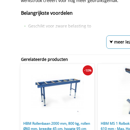
werkstrook creëert voor nog meer gebruiksgemak.
Belangrijkste voordelen
Geschikt voor zware belasting to
⮟ meer le
Gerelateerde producten
-10%
HBM Rollenbaan 2000 mm, 800 kg, rollen
HBM MS 1 Rolbok v
Ø60 mm, breedte 45 cm, hoogte 95 cm
610 mm - Max. H