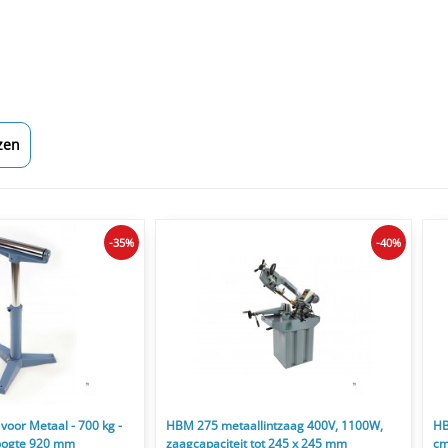
zen
-35%
-40%
oor Metaal - 700 kg -
HBM 275 metaallintzaag 400V, 1100W,
HB
oogte 920 mm
zaagcapaciteit tot 245 x 245 mm
cm