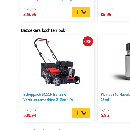
356,35
116,03
323,95
85,95
Bezoekers kochten ook
-10%
Scheppach SC55P Benzine
Pica 55846 Navuls
Verticuteermachine 212cc 4kW
25ml
560,93
6,55
509,94
5,95