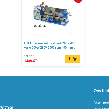
HBM mini metaaldraaibank 210 x 400
vario 600W 230V 2500 rpm 400 mm
centers 210 mm draaidiameter
1972,14
1408,67
Ons bedr
Algemen
2787368
Impress