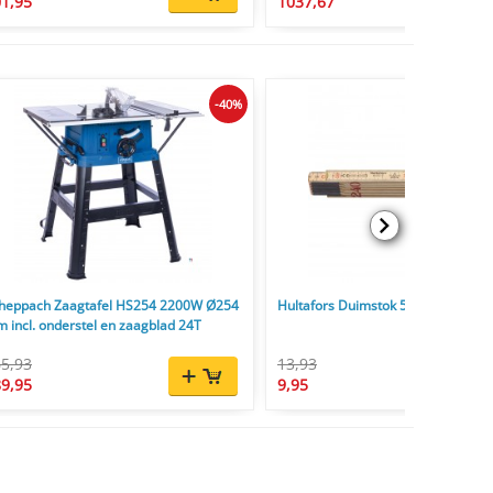
1,95
1037,67
-40%
heppach Zaagtafel HS254 2200W Ø254
Hultafors Duimstok 59 2,4 m - 12-d
 incl. onderstel en zaagblad 24T
5,93
13,93
9,95
9,95