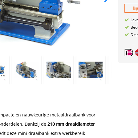
Bij
Leve
Bede
Dit 
ompacte en nauwkeurige metaaldraaibank voor
onderdelen. Dankzij de
210 mm draaidiameter
edt deze mini draaibank extra werkbereik