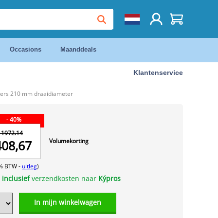
Occasions
Maanddeals
Klantenservice
ters 210 mm draaidiameter
- 40%
 1972.14
Volumekorting
408,67
1% BTW -
uitleg
)
s
inclusief
verzendkosten naar
Kýpros
In mijn winkelwagen