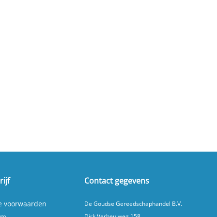
ijf
Contact gegevens
e voorwaarden
De Goudse Gereedschaphandel B.V.
um
Dirk Verheulweg 158