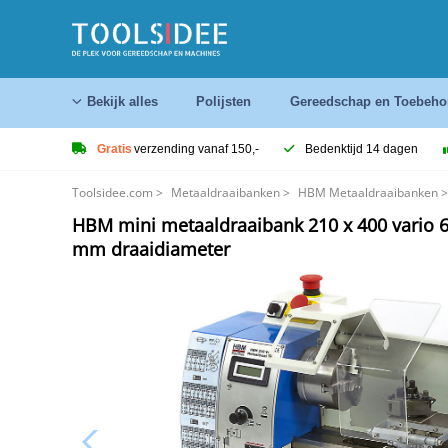
Bekijk alles
Polijsten
Gereedschap en Toebeho
Gratis
verzending vanaf 150,-
Bedenktijd 14 dagen
Toolsidee.com
>
Metaaldraaibanken
>
HBM Metaaldraaibanken
>
HBM mini metaaldraaibank 210 x 400 vario
mm draaidiameter