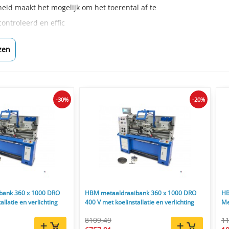
heid maakt het mogelijk om het toerental af te
ontroleerd en effic
zen
-30%
-20%
bank 360 x 1000 DRO
HBM metaaldraaibank 360 x 1000 DRO
HB
allatie en verlichting
400 V met koelinstallatie en verlichting
Me
8109,49
11