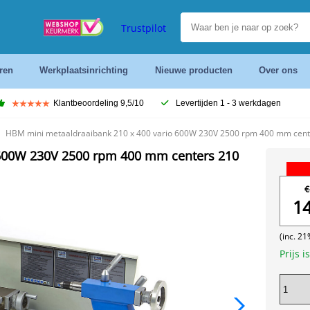
Trustpilot
ren
Werkplaatsinrichting
Nieuwe producten
Over ons
Klantbeoordeling 9,5/10
Levertijden 1 - 3 werkdagen
HBM mini metaaldraaibank 210 x 400 vario 600W 230V 2500 rpm 400 mm cen
 600W 230V 2500 rpm 400 mm centers 210
€
1
(inc. 2
Prijs i