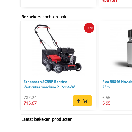
6757,91
Bezoekers kochten ook
-10%
Scheppach SC55P Benzine
Pica 55846 Navuls
Verticuteermachine 212cc 4kW
25ml
787,24
6,55
715,67
5,95
Laatst bekeken producten