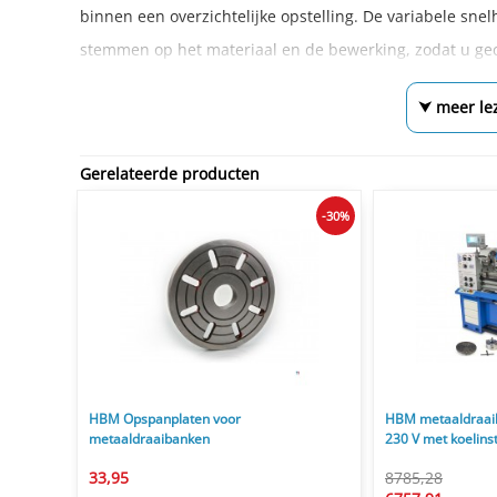
binnen een overzichtelijke opstelling. De variabele snel
stemmen op het materiaal en de bewerking, zodat u gec
⮟ meer le
Gerelateerde producten
-30%
HBM Opspanplaten voor
HBM metaaldraai
metaaldraaibanken
230 V met koelinst
33,95
8785,28