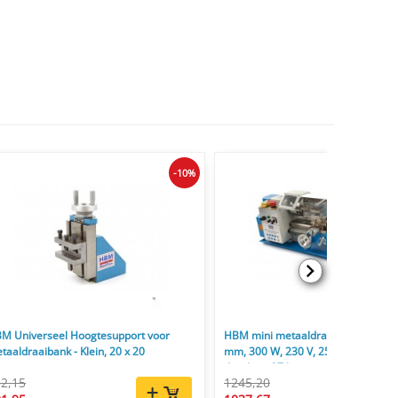
-10%
M Universeel Hoogtesupport voor
HBM mini metaaldraaibank 180 x 
taaldraaibank - Klein, 20 x 20
mm, 300 W, 230 V, 2500 rpm, 20 
doorlaat, 37 kg
2,15
1245,20