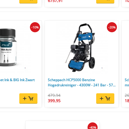
6757,91
10
-10%
-20%
et Ink & BIG Ink Zwart
Scheppach HCP5000 Benzine
Sc
Hogedrukreiniger - 4300W - 241 Bar - 570
mm
l/u
479,94
26
399,95
18
-40%