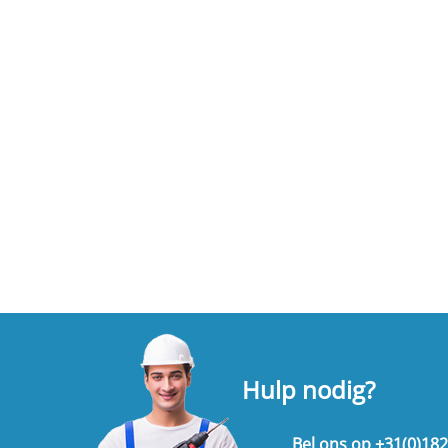
Hulp nodig?
Bel ons op
+31(0)18