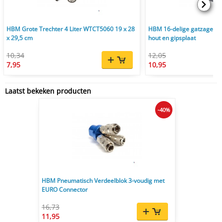
HBM Grote Trechter 4 Liter WTCT5060 19 x 28
HBM 16-delige gatzagens
x 29,5 cm
hout en gipsplaat
10,34
12,05
7,95
10,95
Laatst bekeken producten
-40%
HBM Pneumatisch Verdeelblok 3-voudig met
EURO Connector
16,73
11,95