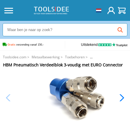
Uitstekend
Gratis
 verzending vanaf 150,-
Toolsidee.com
>
Metaalbewerking
>
Toebehoren
>
HBM Pneumatisch Verdeelblok 3-voudig met EURO Connector
HBM Pneumatisch Verdeelblok 3-voudig met EURO Connector