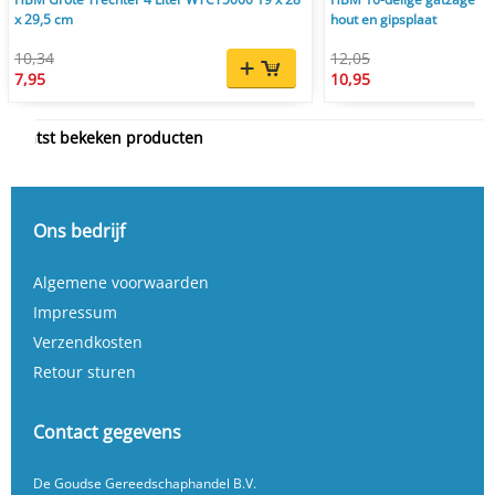
x 29,5 cm
hout en gipsplaat
10,34
12,05
7,95
10,95
Laatst bekeken producten
Ons bedrijf
Algemene voorwaarden
Impressum
Verzendkosten
Retour sturen
Contact gegevens
De Goudse Gereedschaphandel B.V.