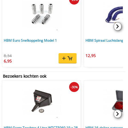
HBM Euro Snelkoppeling Model 1
HBM Spiraal Luchtslangen
8,34
12,95
6,95
Bezoekers kochten ook
-30%
HBM Grote Trechter 4 Liter WTCT5060 19 x 28
HBM 16-delige gatzagens