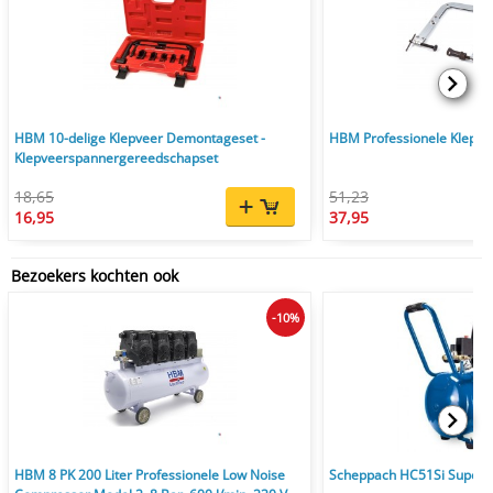
HBM 10-delige Klepveer Demontageset -
HBM Professionele Klepv
Klepveerspannergereedschapset
18,65
51,23
16,95
37,95
Bezoekers kochten ook
-10%
HBM 8 PK 200 Liter Professionele Low Noise
Scheppach HC51Si Super S