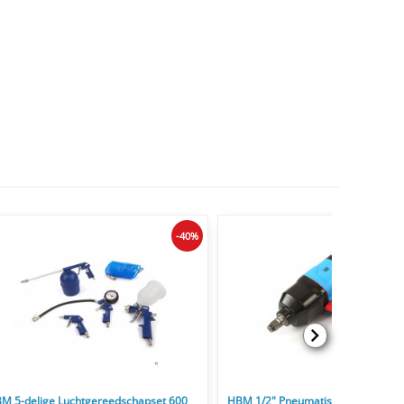
-40%
M 5-delige Luchtgereedschapset 600
HBM 1/2" Pneumatische Slagmoers