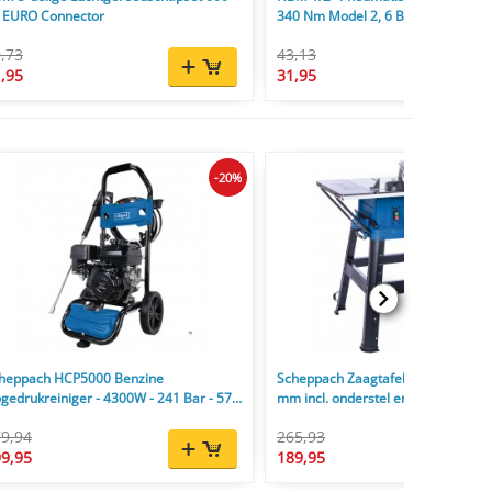
 EURO Connector
340 Nm Model 2, 6 Bar, 7.500 rpm
,73
43,13
,95
31,95
-20%
heppach HCP5000 Benzine
Scheppach Zaagtafel HS254 2200
gedrukreiniger - 4300W - 241 Bar - 570
mm incl. onderstel en zaagblad 24
9,94
265,93
9,95
189,95