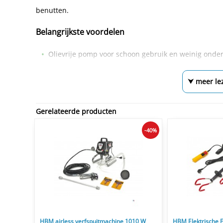
benutten.
Belangrijkste voordelen
Olievrije pomp voor schoon gebruik en weinig onde
⮟ meer le
Gerelateerde producten
-40%
HBM airless verfspuitmachine 1010 W
HBM Elektrische F