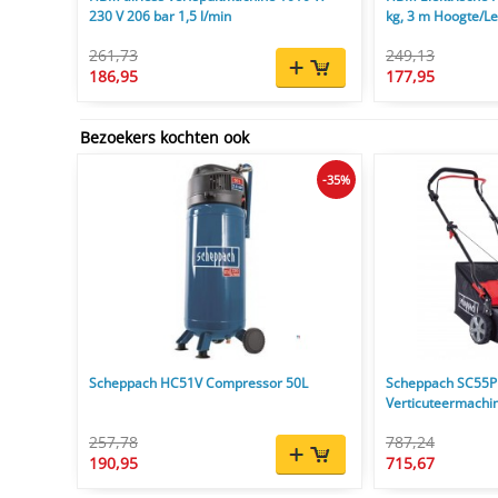
230 V 206 bar 1,5 l/min
kg, 3 m Hoogte/L
261,73
249,13
186,95
177,95
Bezoekers kochten ook
-35%
Scheppach HC51V Compressor 50L
Scheppach SC55P
Verticuteermachi
257,78
787,24
190,95
715,67