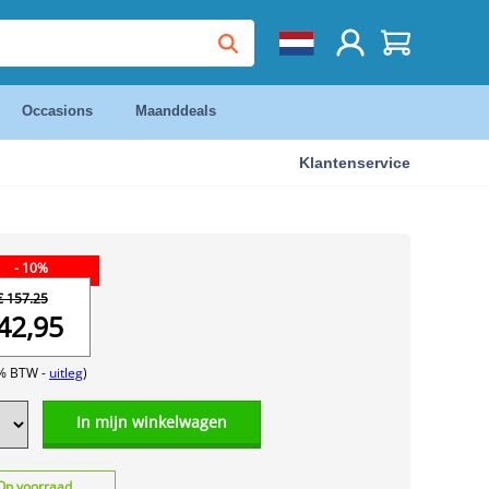
Occasions
Maanddeals
Klantenservice
- 10%
€ 157.25
42,95
1% BTW -
uitleg
)
In mijn winkelwagen
Op voorraad