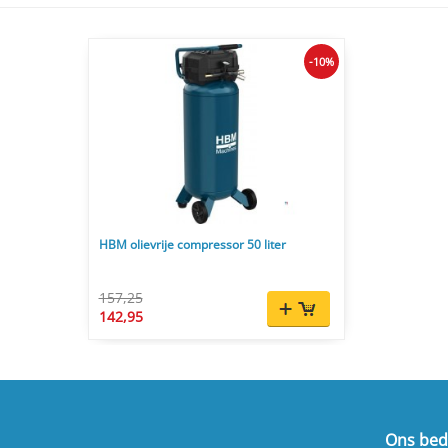
-10%
HBM olievrije compressor 50 liter
157,25
142,95
Ons bedr