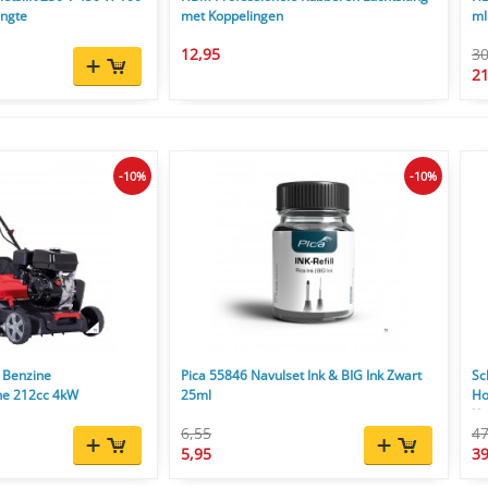
engte
met Koppelingen
ml
12,95
30
21
-10%
-10%
 Benzine
Pica 55846 Navulset Ink & BIG Ink Zwart
Sc
ne 212cc 4kW
25ml
Ho
l/u
6,55
47
5,95
39