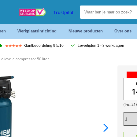
Trustpilot
ren
Werkplaatsinrichting
Nieuwe producten
Over ons
Klantbeoordeling 9,5/10
Levertijden 1 - 3 werkdagen
olievrije compressor 50 liter
1
(inc. 2