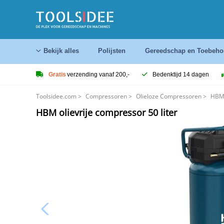
Bekijk alles
Polijsten
Gereedschap en Toebeho
Gratis
verzending vanaf 200,-
Bedenktijd 14 dagen
Toolsidee.com
>
Compressoren
>
Olieloze Compressoren
>
HBM 
HBM olievrije compressor 50 liter