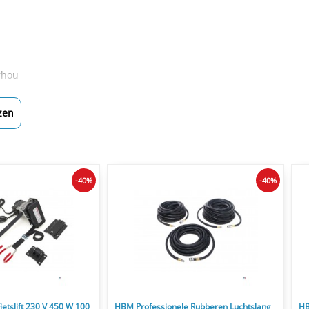
rhou
zen
-40%
-40%
ietslift 230 V 450 W 100
HBM Professionele Rubberen Luchtslang
HB