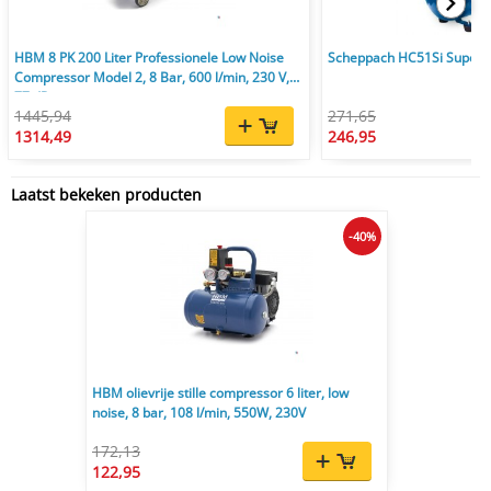
HBM 8 PK 200 Liter Professionele Low Noise
Scheppach HC51Si Super S
Compressor Model 2, 8 Bar, 600 l/min, 230 V,
77 dB
1445,94
271,65
1314,49
246,95
Laatst bekeken producten
-40%
HBM olievrije stille compressor 6 liter, low
noise, 8 bar, 108 l/min, 550W, 230V
172,13
122,95