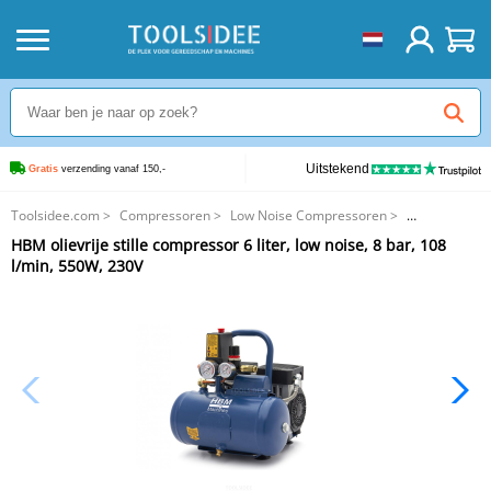
Uitstekend
Gratis
 verzending vanaf 150,-
Toolsidee.com
>
Compressoren
>
Low Noise Compressoren
>
HBM olievrije stille compressor 6 liter, low noise, 8 bar, 108 l/min, 550W,
HBM olievrije stille compressor 6 liter, low noise, 8 bar, 108
230V
l/min, 550W, 230V