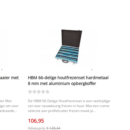
aaier met
HBM 66-delige houtfrezenset hardmetaal
8 mm met aluminium opbergkoffer
ier Met
De HBM 66 Delige Houtfrezenset is een veelzijdige
ige set voor
set voor nauwkeurig frezen in hout. Met een ruime
gedraaide
selectie aan profielcutter frezen maak je
n slijtage het
eenvoudig decoratieve randen, groeven, profielen
106,95
praktische
en uitsparingen voor verbindingen. Dankzij de
verschillende vormen en patronen is deze set
Adviesprijs
€ 128,34