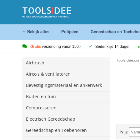
Bekijk alles
Polijsten
Gereedschap en Toebeho
Gratis
verzending vanaf 150,-
Bedenktijd 14 dagen
Toolsidee.co
Airbrush
Airco's & ventilatoren
Bevestigingsmateriaal en ankerwerk
Buiten en tuin
Compressoren
Electrisch Gereedschap
Gereedschap en Toebehoren
Prijs: