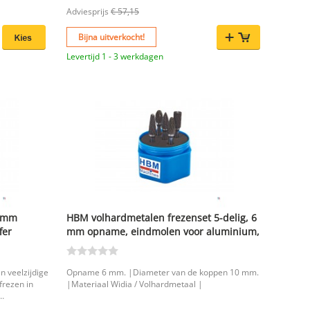
te 56 mm. |
Adviesprijs
€ 57,15
Bijna uitverkocht!
Levertijd 1 - 3 werkdagen
8 mm
HBM volhardmetalen frezenset 5-delig, 6
fer
mm opname, eindmolen voor aluminium,
messing, koper, metaal, rvs en staal
n veelzijdige
Opname 6 mm. |Diameter van de koppen 10 mm.
frezen in
|Materiaal Widia / Volhardmetaal |
oos groeven,