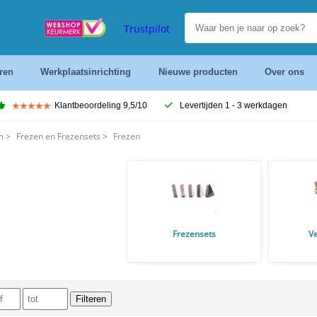
Trustpilot
ren
Werkplaatsinrichting
Nieuwe producten
Over ons
Klantbeoordeling 9,5/10
Levertijden 1 - 3 werkdagen
m
>
Frezen en Frezensets
>
Frezen
Frezensets
Ve