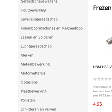
Gereedschapswagens
Frezen
Houtbewerking
Juweliersgereedschap
Kolomboormachines en Magneetboormachines
Lassen en Solderen
Luchtgereedschap
Merken
Metaalbewerking
HBM HSS Vi
Motorheftafels
Occasions
Schachtmaat 
Plaatbewerking
frezen 7 t/m
t/m 14 12 mm
mm. |
Polijsten
4,95
Schilderen en verven