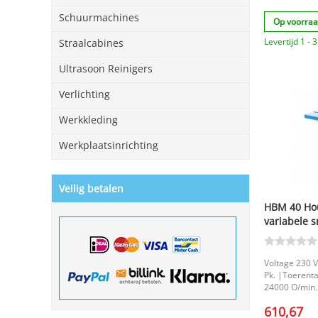
Schuurmachines
Op voorra
Levertijd 1 -
Straalcabines
Ultrasoon Reinigers
Verlichting
Werkkleding
Werkplaatsinrichting
Veilig betalen
HBM 40 Ho
variabele s
Voltage 230 
Pk. |Toerenta
24000 O/min.
360 mm. |Hoo
610,67