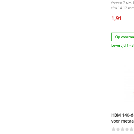
frezen 7 t/m
t/m 14 12 mm
mm. |
1,91
Op voorra
Levertijd 1 -
HBM 140-de
voor metaa