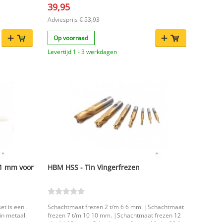
39,95
en. Deze set
ewerkingen
Adviesprijs
€ 53,93
rees.
Op voorraad
Levertijd 1 - 3 werkdagen
usief
eilige opslag
raktische en
werkplaats of
ergkoffer
 bij de hand
,1 mm voor
HBM HSS - Tin Vingerfrezen
t is een
Schachtmaat frezen 2 t/m 6 6 mm. |Schachtmaat
in metaal.
frezen 7 t/m 10 10 mm. |Schachtmaat frezen 12