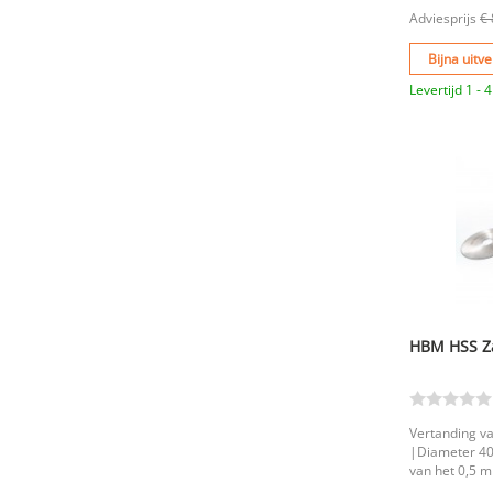
Adviesprijs
€ 
Bijna uitve
Levertijd 1 -
HBM HSS Z
Vertanding v
|Diameter 40
van het 0,5 
van het 0,8 