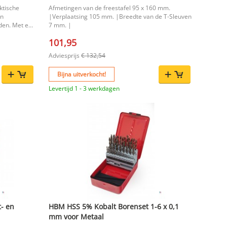
ktische
Afmetingen van de freestafel 95 x 160 mm.
an
|Verplaatsing 105 mm. |Breedte van de T-Sleuven
den. Met een
7 mm. |
den deze
101,95
ing voor
voor gebruik
Adviesprijs
€ 132,54
 belangrijk
Bijna uitverkocht!
Levertijd 1 - 3 werkdagen
olide
ken
 Een handige
uwbare
t- en
HBM HSS 5% Kobalt Borenset 1-6 x 0,1
mm voor Metaal