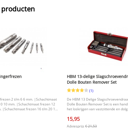
 producten
ngerfrezen
HBM 13-delige Slagschroevendr
Dolle Bouten Remover Set
(1)
frezen 2 t/m 6 6 mm. |Schachtmaat
De HBM 13 Delige Slagschroevendraa
 10 10 mm. |Schachtmaat frezen 12
Dolle Bouten Remover Set is een hand
. |Schachtmaat frezen 16 t/m 20 16
het loskrijgen van vastzittende en dol
bouten. Zeker in situaties waar roest e
15,95
werk bemoeilijken, biedt deze set een 
oplossing. Dankzij de verschillende
Adviesprijs
€ 21,53