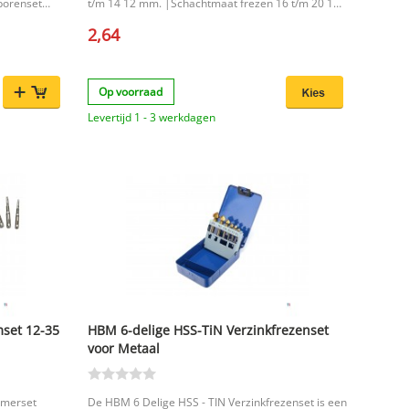
borenset
t/m 14 12 mm. |Schachtmaat frezen 16 t/m 20 16
assingen
mm. |
2,64
elangrijk
10 x 0,1mm
 handbereik
Op voorraad
n HSS
Levertijd 1 - 3 werkdagen
oor wie op
 maten voor
:
mset 12-35
HBM 6-delige HSS-TiN Verzinkfrezenset
voor Metaal
imerset
De HBM 6 Delige HSS - TIN Verzinkfrezenset is een