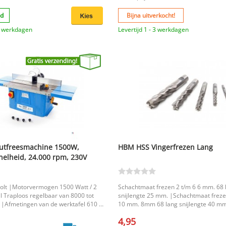
gereedschappen in de set heb je alles 
om snel en doelgericht aan de slag te 
ad
Bijna uitverkocht!
Belangrijkste voordelen Geschikt voor het
losmaken van dolgedraaide en vastzit
 3 werkdagen
Levertijd 1 - 3 werkdagen
Praktische set voor gebruik in lastige s
Handig hulpmiddel voor monteurs en 
zelvers Productkenmerken Merk: HBM Set: Ja EAN
code: 9315939051087 Met deze 13-delige set heb
je een betrouwbare oplossing binnen 
wanneer bouten niet meer los willen 
functionele aanvulling op elke
gereedschapsuitrusting.
utfreesmachine 1500W,
HBM HSS Vingerfrezen Lang
nelheid, 24.000 rpm, 230V
Volt |Motorvermogen 1500 Watt / 2
Schachtmaat frezen 2 t/m 6 6 mm. 68 
l Traploos regelbaar van 8000 tot
snijlengte 25 mm. |Schachtmaat freze
 |Afmetingen van de werktafel 610 x
10 mm. 8mm 68 lang snijlengte 40 mm
gteverstelling Van 0 tot 40 mm. |
|Schachtmaat frezen 12 t/m 14 12 m
4,95
lang snijlengte 56 mm. |Schachtmaat 