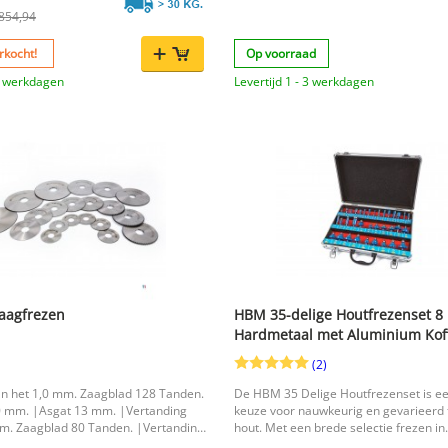
t/m 20 16 mm. 14mm 68 lang snijleng
854,94
rkocht!
Op voorraad
 4 werkdagen
Levertijd 1 - 3 werkdagen
aagfrezen
HBM 35-delige Houtfrezenset 
Hardmetaal met Aluminium Kof
(2)
an het 1,0 mm. Zaagblad 128 Tanden.
De HBM 35 Delige Houtfrezenset is ee
 mm. |Asgat 13 mm. |Vertanding
keuze voor nauwkeurig en gevarieerd 
mm. Zaagblad 80 Tanden. |Vertanding
hout. Met een brede selectie frezen in
mm. Zaagblad 80 Tanden. |Vertanding
verschillende profielen kun je moeitel