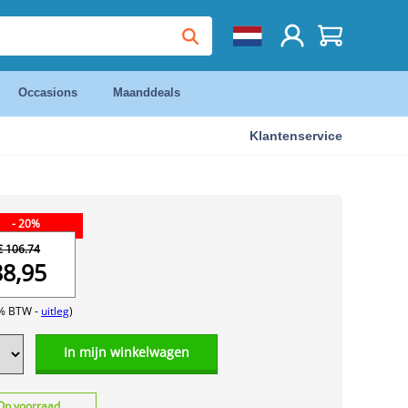
Occasions
Maanddeals
Klantenservice
- 20%
€ 106.74
88,95
1% BTW -
uitleg
)
In mijn winkelwagen
Op voorraad