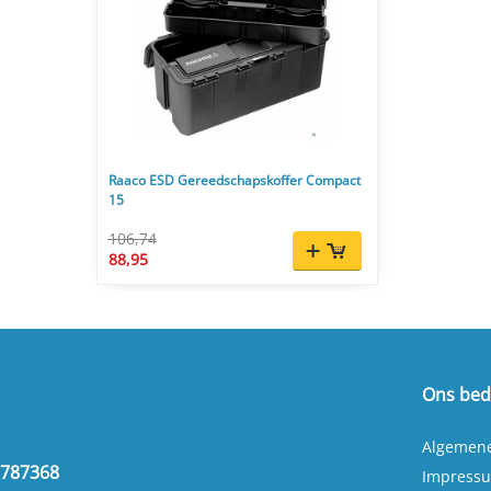
Raaco ESD Gereedschapskoffer Compact
15
106,74
88,95
Ons bedr
Algemen
2787368
Impress