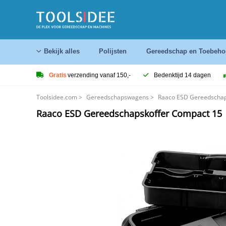
Bekijk alles
Polijsten
Gereedschap en Toebeho
Gratis
verzending vanaf 150,-
Bedenktijd 14 dagen
Toolsidee.com
>
Gereedschapswagens
>
Raaco ESD Gereedschap
Raaco ESD Gereedschapskoffer Compact 15