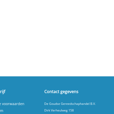
ijf
Contact gegevens
e voorwaarden
De Goudse Gereedschaphandel B.V.
um
Dirk Verheulweg 158