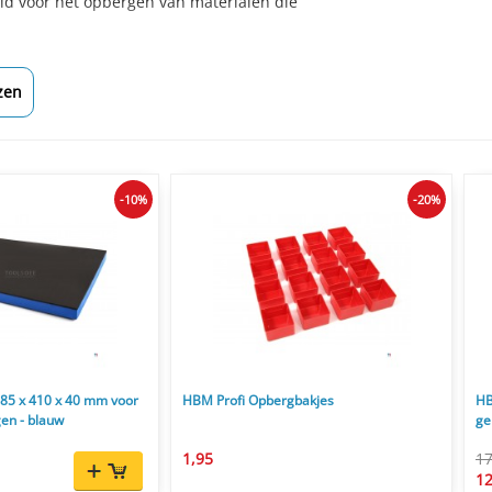
ld voor het opbergen van materialen die
zen
-10%
-20%
85 x 410 x 40 mm voor
HBM Profi Opbergbakjes
HB
en - blauw
ge
c
1,95
17
12