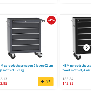
-40%
M gereedschapswagen 5 laden 62 cm
HBM gereedschapswagen 5 laden 
ijs met slot 125 kg
zwart met slot, 4 wielen, 125 mm
2,13
185,84
2,95
142,95