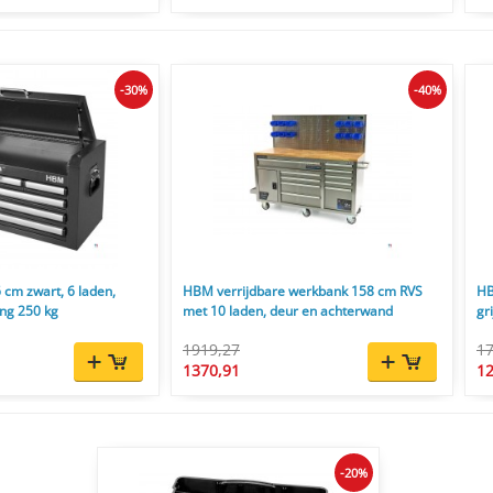
-30%
-40%
cm zwart, 6 laden,
HBM verrijdbare werkbank 158 cm RVS
HB
ing 250 kg
met 10 laden, deur en achterwand
gr
1919,27
17
1370,91
12
-20%