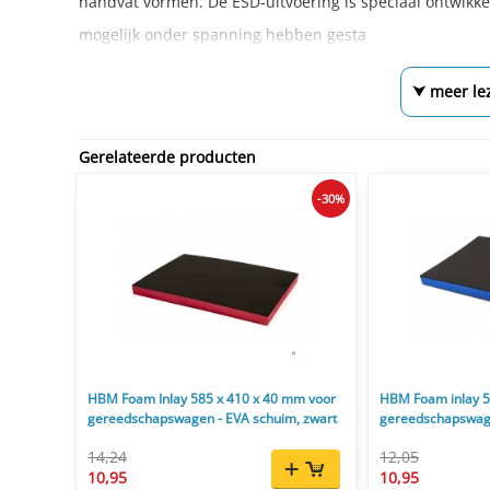
handvat vormen. De ESD-uitvoering is speciaal ontwikke
mogelijk onder spanning hebben gesta
⮟ meer le
Gerelateerde producten
-30%
HBM Foam Inlay 585 x 410 x 40 mm voor
HBM Foam inlay 5
gereedschapswagen - EVA schuim, zwart
gereedschapswag
14,24
12,05
10,95
10,95