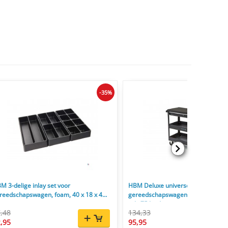
-35%
M 3-delige inlay set voor
HBM Deluxe universele
reedschapswagen, foam, 40 x 18 x 4
gereedschapswagen 3-laags met l
m
rek, 75 kg draagvermogen
,48
134,33
,95
95,95