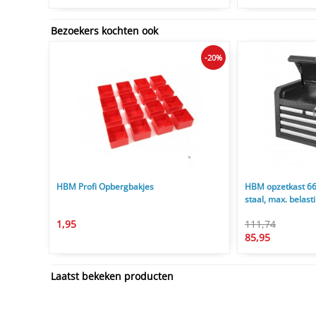
Bezoekers kochten ook
-20%
HBM Profi Opbergbakjes
HBM opzetkast 66 
staal, max. belast
1,95
111,74
85,95
Laatst bekeken producten