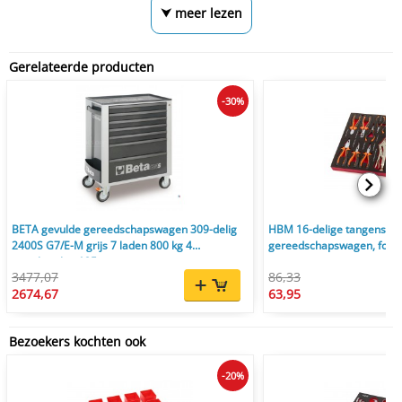
⮟ meer lezen
Gerelateerde producten
-30%
BETA gevulde gereedschapswagen 309-delig
HBM 16-delige tangenset f
2400S G7/E-M grijs 7 laden 800 kg 4
gereedschapswagen, foam, 
zwenkwielen 125 mm
3477,07
86,33
2674,67
63,95
Bezoekers kochten ook
-20%