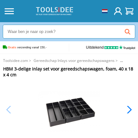
Uitstekend
Gratis
 verzending vanaf 150,-
Toolsidee.com
>
Gereedschap Inlays voor gereedschapswagens
>
HBM Inlays
>
HBM 3-delige inlay set voor gereedschapswagen, foam, 40 x 18
HBM 3-delige inlay set voor gereedschapswagen, foam, 40 x 18 x 4 cm
x 4 cm