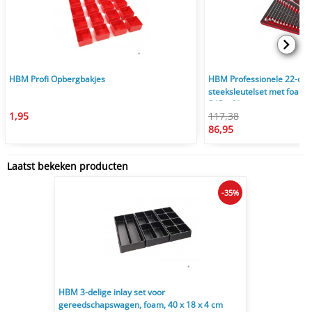
HBM Profi Opbergbakjes
HBM Professionele 22-deli
steeksleutelset met foam i
545 x 60 mm
1,95
117,38
86,95
Laatst bekeken producten
-35%
HBM 3-delige inlay set voor
gereedschapswagen, foam, 40 x 18 x 4 cm